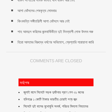
বাউল সংগীতের সাধক কানাই দাস বাউল আর নেই
আশা ভোঁসলের শেষকৃত্য সোমবার
কিংবদন্তি সঙ্গীতশিল্পী আশা ভোঁসলে আর নেই
শাহ আবদুল করিমের জন্মবার্ষিকীতে দুই দিনব্যাপী লোক উৎসব শুরু
হিরো আলমের বিরুদ্ধে ধর্ষণের অভিযোগ, গ্রেপ্তারি পরোয়ানা জারি
COMMENTS ARE CLOSED
সর্বশেষ
জুলাই মাসে সিলেটে সড়ক দুর্ঘটনায় প্রাণ গেল ৩১ জনের
হবিগঞ্জে ১ কোটি টাকার ভারতীয় চোরাই পণ্য জব্দ
সিলেটে দুই বাসের মুখোমুখি সংঘর্ষ, পরিচয় মিললো নিহতদের