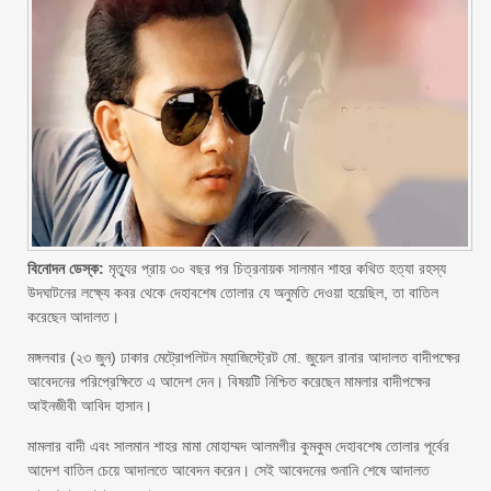
বিনোদন ডেস্ক:
মৃত্যুর প্রায় ৩০ বছর পর চিত্রনায়ক সালমান শাহর কথিত হত্যা রহস্য
উদঘাটনের লক্ষ্যে কবর থেকে দেহাবশেষ তোলার যে অনুমতি দেওয়া হয়েছিল, তা বাতিল
করেছেন আদালত।
মঙ্গলবার (২৩ জুন) ঢাকার মেট্রোপলিটন ম্যাজিস্ট্রেট মো. জুয়েল রানার আদালত বাদীপক্ষের
আবেদনের পরিপ্রেক্ষিতে এ আদেশ দেন। বিষয়টি নিশ্চিত করেছেন মামলার বাদীপক্ষের
আইনজীবী আবিদ হাসান।
মামলার বাদী এবং সালমান শাহর মামা মোহাম্মদ আলমগীর কুমকুম দেহাবশেষ তোলার পূর্বের
আদেশ বাতিল চেয়ে আদালতে আবেদন করেন। সেই আবেদনের শুনানি শেষে আদালত