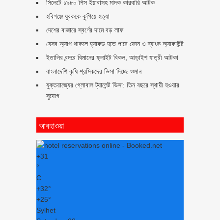
সিলেটে ১৯৮০ পিস ইয়াবাসহ মাদক কারবারি আটক
হবিগঞ্জে যুবককে কুপিয়ে হত্যা
দেশের বাজারে স্বর্ণের দামে বড় লাফ
যেসব অ্যাপ থাকলে হ্যাকড হতে পারে ফোন ও ব্যাংক অ্যাকাউন্ট
ইতালির বন্দরে বিমানের ফ্লাইট বিকল, আড়াইশ যাত্রী আটকা
বাংলাদেশি কৃষি শ্রমিকদের ভিসা দিচ্ছে ওমান
যুক্তরাজ্যের গ্লোবাল ট্যালেন্ট ভিসা: তিন বছরে স্থায়ী হওয়ার
সুযোগ
আবহাওয়া
+
31
°
C
+
32°
+
25°
Sylhet