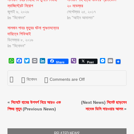
ম্যাজিস্ট্রেট নিয়োগ
২০ নভেম্বর
জুলাই ৬, ২০২৬
সেপ্টেম্বর ২৫, ২০১৭
In "বিনোদন"
In "আইন আদালত"
সালমান শাহর মৃত্যুর ঘটনা পুনঃতদন্তের
দায়িত্বে পিবিআই
ডিসেম্বর ৮, ২০১৬
In "বিনোদন"
WhatsApp
Facebook
Twitter
Print
LinkedIn
Viber
Messenger
Email
Share
Post
বিনোদন
Comments are Off
«
সিলেটে হামের উপসর্গ নিয়ে আরও এক
(Next News)
সিলেট ছাড়লেন
শিশুর মৃত্যু
(Previous News)
সাবেক ডিসি সারওয়ার আলম
»
RELATED NEWS