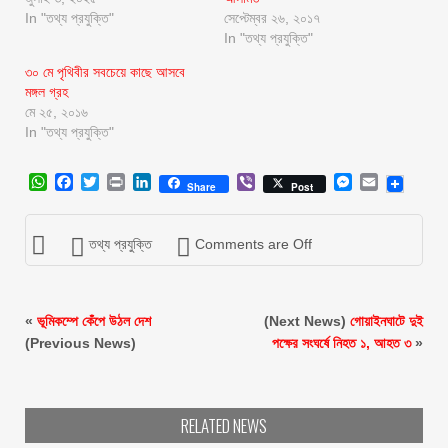
In "তথ্য প্রযুক্তি"
সেপ্টেম্বর ২৬, ২০১৭
In "তথ্য প্রযুক্তি"
৩০ মে পৃথিবীর সবচেয়ে কাছে আসবে
মঙ্গল গ্রহ
মে ২৫, ২০১৬
In "তথ্য প্রযুক্তি"
WhatsApp
Facebook
Twitter
Print
LinkedIn
Viber
Messenger
Email
Share
Post
তথ্য প্রযুক্তি
Comments are Off
«
ভূমিকম্পে কেঁপে উঠল দেশ
(Next News)
গোয়াইনঘাটে দুই
(Previous News)
পক্ষের সংঘর্ষে নিহত ১, আহত ৩
»
RELATED NEWS