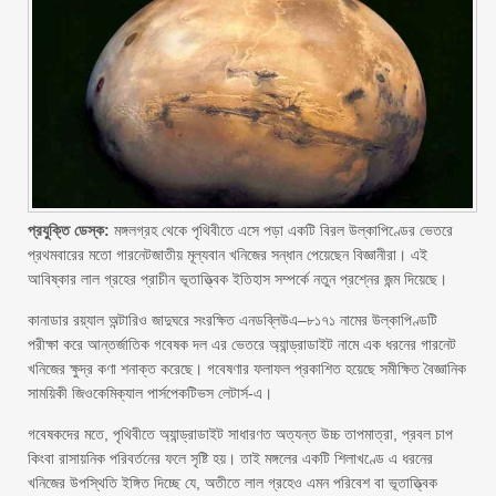
প্রযুক্তি ডেস্ক:
মঙ্গলগ্রহ থেকে পৃথিবীতে এসে পড়া একটি বিরল উল্কাপিণ্ডের ভেতরে
প্রথমবারের মতো গারনেটজাতীয় মূল্যবান খনিজের সন্ধান পেয়েছেন বিজ্ঞানীরা। এই
আবিষ্কার লাল গ্রহের প্রাচীন ভূতাত্ত্বিক ইতিহাস সম্পর্কে নতুন প্রশ্নের জন্ম দিয়েছে।
কানাডার রয়্যাল অন্টারিও জাদুঘরে সংরক্ষিত এনডব্লিউএ–৮১৭১ নামের উল্কাপিণ্ডটি
পরীক্ষা করে আন্তর্জাতিক গবেষক দল এর ভেতরে অ্যান্ড্রাডাইট নামে এক ধরনের গারনেট
খনিজের ক্ষুদ্র কণা শনাক্ত করেছে। গবেষণার ফলাফল প্রকাশিত হয়েছে সমীক্ষিত বৈজ্ঞানিক
সাময়িকী জিওকেমিক্যাল পার্সপেকটিভস লেটার্স-এ।
গবেষকদের মতে, পৃথিবীতে অ্যান্ড্রাডাইট সাধারণত অত্যন্ত উচ্চ তাপমাত্রা, প্রবল চাপ
কিংবা রাসায়নিক পরিবর্তনের ফলে সৃষ্টি হয়। তাই মঙ্গলের একটি শিলাখণ্ডে এ ধরনের
খনিজের উপস্থিতি ইঙ্গিত দিচ্ছে যে, অতীতে লাল গ্রহেও এমন পরিবেশ বা ভূতাত্ত্বিক