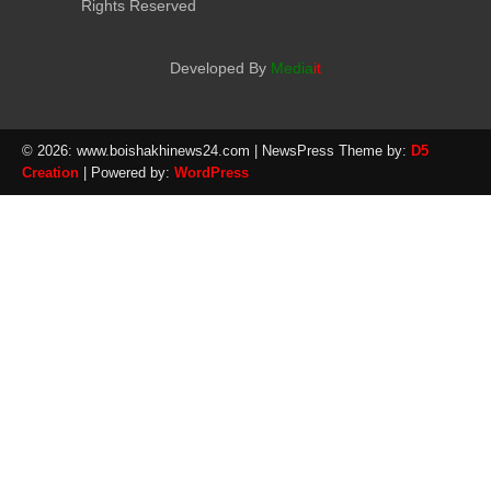
Rights Reserved
Developed By
Media
it
© 2026: www.boishakhinews24.com
| NewsPress Theme by:
D5
Creation
| Powered by:
WordPress