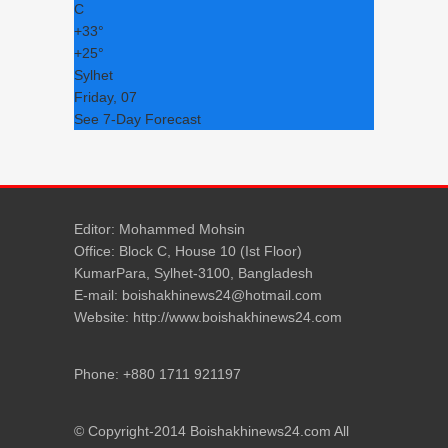
C
+
33°
+
25°
Sylhet
Friday, 07
See 7-Day Forecast
Editor: Mohammed Mohsin
Office: Block C, House 10 (Ist Floor)
KumarPara, Sylhet-3100, Bangladesh
E-mail: boishakhinews24@hotmail.com
Website: http://www.boishakhinews24.com
Phone: +880 1711 921197
© Copyright-2014 Boishakhinews24.com All