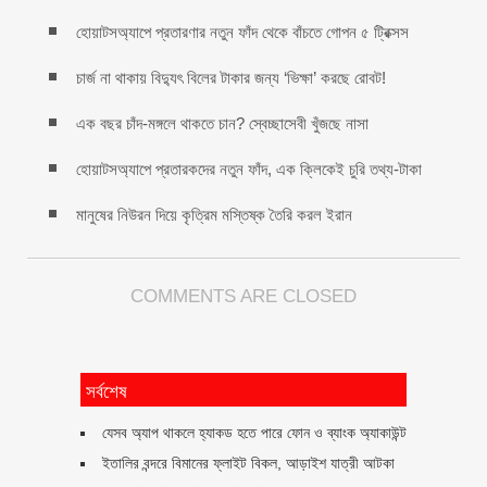
হোয়াটসঅ্যাপে প্রতারণার নতুন ফাঁদ থেকে বাঁচতে গোপন ৫ ট্রিক্সস
চার্জ না থাকায় বিদ্যুৎ বিলের টাকার জন্য ‘ভিক্ষা’ করছে রোবট!
এক বছর চাঁদ-মঙ্গলে থাকতে চান? স্বেচ্ছাসেবী খুঁজছে নাসা
হোয়াটসঅ্যাপে প্রতারকদের নতুন ফাঁদ, এক ক্লিকেই চুরি তথ্য-টাকা
মানুষের নিউরন দিয়ে কৃত্রিম মস্তিষ্ক তৈরি করল ইরান
COMMENTS ARE CLOSED
সর্বশেষ
যেসব অ্যাপ থাকলে হ্যাকড হতে পারে ফোন ও ব্যাংক অ্যাকাউন্ট
ইতালির বন্দরে বিমানের ফ্লাইট বিকল, আড়াইশ যাত্রী আটকা