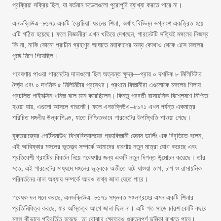
প্রক্রিয়া সক্রিয় ছিল, যা বর্তমান মডেলগুলো পুরোপুরি ব্যাখ্যা করতে পারে না।
এনডব্লিউএ–৮১৭১ একটি ‘ব্রেচিয়া’ ধরনের শিলা, অর্থাৎ বিভিন্ন ভগ্নাংশ একত্রিত হয়ে
এটি গঠিত হয়েছে। ফলে বিজ্ঞানীরা এখন খতিয়ে দেখছেন, গারনেটটি সত্যিই মঙ্গলের নিজস্ব
কি না, নাকি কোনো প্রাচীন গ্রহাণুর আঘাতে মহাকাশের অন্য কোথাও থেকে এসে মঙ্গলের
পৃষ্ঠে মিশে গিয়েছিল।
গবেষণায় পাওয়া গারনেটের দানাগুলো ছিল অত্যন্ত ক্ষুদ্র—প্রায় ০ দশমিক ৮ মিলিমিটার
দৈর্ঘ্য এবং ০ দশমিক ৫ মিলিমিটার প্রস্থের। প্রথমে বিজ্ঞানীরা এগুলোকে মঙ্গলের শিলায়
প্রচলিত পাইরক্সিন খনিজ বলে মনে করেছিলেন। কিন্তু পরবর্তী রাসায়নিক বিশ্লেষণে নিশ্চিত
হওয়া যায়, এগুলো আসলে গারনেট। ফলে এনডব্লিউএ–৮১৭১ এখন পর্যন্ত একমাত্র
পরিচিত মঙ্গলীয় উল্কাপিণ্ড, যাতে নিশ্চিতভাবে গারনেটের উপস্থিতি পাওয়া গেছে।
যুক্তরাজ্যের পোর্টসমাউথ বিশ্ববিদ্যালয়ের গ্রহবিজ্ঞানী জেমস ডার্লিং এক বিবৃতিতে বলেন,
এই আবিষ্কার মঙ্গলের ভূতত্ত্ব সম্পর্কে আমাদের ধারণায় নতুন মাত্রা যোগ করেছে এবং
প্রতিবেশী গ্রহটির বিবর্তন নিয়ে গবেষণার জন্য একটি নতুন দিগন্ত উন্মোচন করেছে। তাঁর
মতে, এই গারনেটের মাধ্যমে মঙ্গলের ভূত্বকে অতীতে ঘটে যাওয়া তাপ, চাপ ও রাসায়নিক
পরিবর্তনের নানা অধ্যায় সম্পর্কে আরও তথ্য জানা যেতে পারে।
গবেষক দল মনে করছে, এনডব্লিউএ–৮১৭১ সম্ভবত মঙ্গলগ্রহের এমন একটি শিলার
প্রতিনিধিত্ব করছে, যার অস্তিত্ব আগে জানা ছিল না। এটি গত সাড়ে চারশ কোটি বছরে
মঙ্গল কীভাবে পরিবর্তিত হয়েছে, তা বোঝার ক্ষেত্রেও গুরুত্বপূর্ণ ভূমিকা রাখতে পারে।