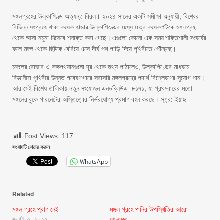
মঙ্গলগ্রহের উল্কাপিণ্ড অত্যন্ত বিরল। ২০২৪ সালের একটি সমীক্ষা অনুযায়ী, বিশ্বের
বিভিন্ন সংগ্রহে থাকা কয়েক হাজার উল্কাপিণ্ডের মধ্যে মাত্র কয়েকশটিকে মঙ্গলগ্রহ
থেকে আসা নমুনা হিসেবে শনাক্ত করা গেছে। এগুলো কোনো এক সময় শক্তিশালী সংঘর্ষের
ফলে মঙ্গল থেকে ছিটকে বেরিয়ে এসে দীর্ঘ পথ পাড়ি দিয়ে পৃথিবীতে পৌঁছেছে।
মঙ্গলের রোভার ও কক্ষপথযানগুলো দূর থেকে তথ্য পাঠালেও, উল্কাপিণ্ডের মাধ্যমে
বিজ্ঞানীরা পৃথিবীর উন্নত গবেষণাগারে সরাসরি মঙ্গলগ্রহের পদার্থ বিশ্লেষণের সুযোগ পান।
আর সেই বিশেষ তালিকায় নতুন সংযোজন এনডব্লিউএ–৮১৭১, যা প্রথমবারের মতো
মঙ্গলের বুকে গারনেটের অস্তিত্বের নির্ভরযোগ্য প্রমাণ বহন করছে। সূত্র: ইয়াহু
Post Views:
117
সংবাদটি শেয়ার করুন
WhatsApp
Related
মঙ্গল গ্রহে প্রাণ নেই
মঙ্গল গ্রহে পানির উপস্থিতির আরো
জুলাই ৩, ২০২৫
আলামত