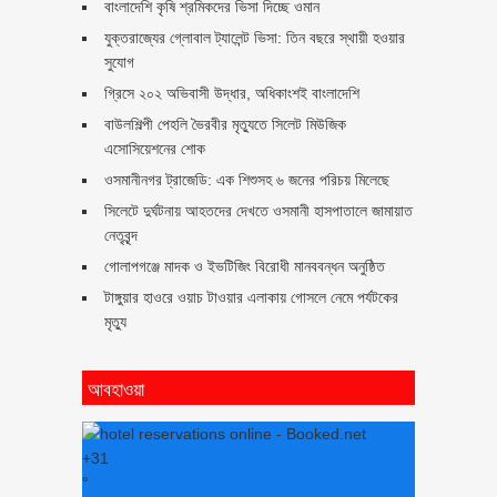
বাংলাদেশি কৃষি শ্রমিকদের ভিসা দিচ্ছে ওমান
যুক্তরাজ্যের গ্লোবাল ট্যালেন্ট ভিসা: তিন বছরে স্থায়ী হওয়ার
সুযোগ
গ্রিসে ২০২ অভিবাসী উদ্ধার, অধিকাংশই বাংলাদেশি
বাউলশিল্পী পেহলি ভৈরবীর মৃত্যুতে সিলেট মিউজিক
এসোসিয়েশনের শোক
ওসমানীনগর ট্রাজেডি: এক শিশুসহ ৬ জনের পরিচয় মিলেছে
সিলেটে দুর্ঘটনায় আহতদের দেখতে ওসমানী হাসপাতালে জামায়াত
নেতৃবৃন্দ
গোলাপগঞ্জে মাদক ও ইভটিজিং বিরোধী মানববন্ধন অনুষ্ঠিত
টাঙ্গুয়ার হাওরে ওয়াচ টাওয়ার এলাকায় গোসলে নেমে পর্যটকের
মৃত্যু
আবহাওয়া
+
31
°