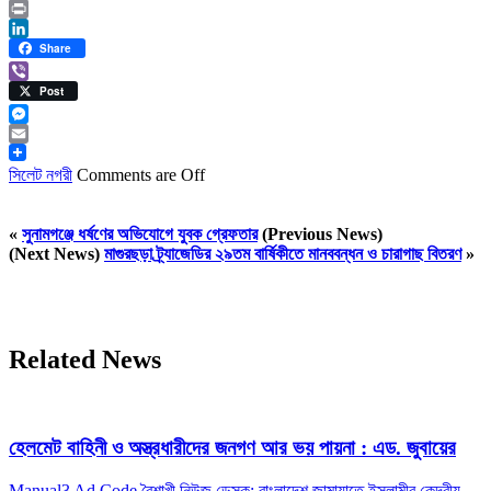
Twitter
Print
LinkedIn
Share
Viber
Post
Messenger
Email
সিলেট নগরী
Comments are Off
«
সুনামগঞ্জে ধর্ষণের অভিযোগে যুবক গ্রেফতার
(Previous News)
(Next News)
মাগুরছড়া ট্র্যাজেডির ২৯তম বার্ষিকীতে মানববন্ধন ও চারাগাছ বিতরণ
»
Related News
হেলমেট বাহিনী ও অস্ত্রধারীদের জনগণ আর ভয় পায়না : এড. জুবায়ের
Manual3 Ad Code বৈশাখী নিউজ ডেস্ক: বাংলাদেশ জামায়াতে ইসলামীর কেন্দ্রীয়