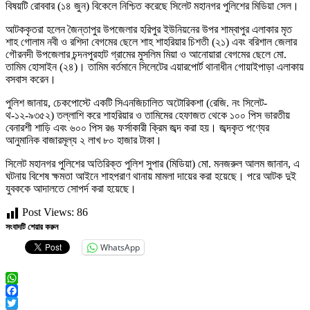
বিষয়টি রোববার (১৪ জুন) বিকেলে নিশ্চিত করেছে সিলেট মহানগর পুলিশের মিডিয়া সেল।
আটককৃতরা হলেন জৈন্তাপুর উপজেলার হরিপুর ইউনিয়নের উপর শাম্বাপুর এলাকার মৃত
শাহ গোলাম নবী ও রশিদা বেগমের ছেলে শাহ শাহরিয়ার চিশতী (২১) এবং বরিশাল জেলার
গৌরনদী উপজেলার চন্দনপুরহাট গ্রামের মুসলিম মিয়া ও আনোয়ারা বেগমের ছেলে মো.
তামিম হোসাইন (২৪)। তামিম বর্তমানে সিলেটের এয়ারপোর্ট থানাধীন গোয়াইপাড়া এলাকায়
বসবাস করেন।
পুলিশ জানায়, চেকপোস্টে একটি সিএনজিচালিত অটোরিকশা (রেজি. নং সিলেট-
থ-১২-৯৩৫২) তল্লাশি করে শাহরিয়ার ও তামিমের হেফাজত থেকে ১০০ পিস ভারতীয়
বেনারশী শাড়ি এবং ৬০০ পিস রঙ ফর্সাকারী ক্রিম জব্দ করা হয়। জব্দকৃত পণ্যের
আনুমানিক বাজারমূল্য ২ লাখ ৮০ হাজার টাকা।
সিলেট মহানগর পুলিশের অতিরিক্ত পুলিশ সুপার (মিডিয়া) মো. মনজরুল আলম জানান, এ
ঘটনায় বিশেষ ক্ষমতা আইনে শাহপরাণ থানায় মামলা দায়ের করা হয়েছে। পরে আটক দুই
যুবককে আদালতে সোপর্দ করা হয়েছে।
Post Views:
86
সংবাদটি শেয়ার করুন
WhatsApp
WhatsApp
Facebook