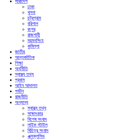
সারাদেশ
ঢাকা
খুলনা
চট্রগ্রাম
বরিশাল
রংপুর
রাজশাহী
ময়মনসিংহ
কুমিল্লা
জাতীয়
আন্তর্জাতিক
শিক্ষা
অর্থনীতি
স্বাস্থ্য তথ্য
প্রবাস
আইন আদালত
পর্যটন
রাজনীতি
অন্যান্য
স্বাস্থ্য তথ্য
সাক্ষাৎকার
বিশেষ সংবাদ
লাইফ স্টাইল
বিচিত্র সংবাদ
এক্সক্লুসিভ