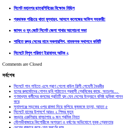
সিলেট মহানগর ছাত্রশিবিরের বিক্ষোভ মিছিল
প্রভাষক পরিচয়ে খাতা মূল্যায়ন, আসলে কলেজের অফিস সহকারী!
জাসদ ও যুব জোট সিলেট জেলা শাখার আলোচনা সভা
শাবিতে রুদ্র সেনের নামে স্কলারশিপ, নামফলক স্থাপনে কমিটি
সিলেটে বিপুল পরিমাণ ইয়াবাসহ আটক ২
Comments are Closed
সর্বশেষ
সিলেটে গান গাইতে এসে প্রাণ গেলো বাউল শিল্পী পেহেলী ভৈরবীর
হলের রুমমেটদের গোপন ছবি পাঠাতেন প্রবাসী প্রেমিকের কাছে, অতঃপর…
গণমাধ্যম কর্মীদের কলমের প্রতিটি শব্দ যেন দেশের উন্নয়নে বলিষ্ঠ ভূমিকা পালন
করে
সুনামগঞ্জে সড়কের ওপর রামদা দিয়ে কুপিয়ে কৃষককে হত্যা, আহত ৫
সিলেটে হামের উপসর্গে আরও ২ শিশুর মৃত্যু
বগুড়ার এরুলিয়ায় বাসচাপায় ৬ জন শ্রমিক নিহত
মৌলভীবাজারে কিশোরীকে অপহরণ ও ধর্ষণের অভিযোগে যুবক গ্রেফতার
দেশের বাজারে কমে গেল স্বর্ণের দাম