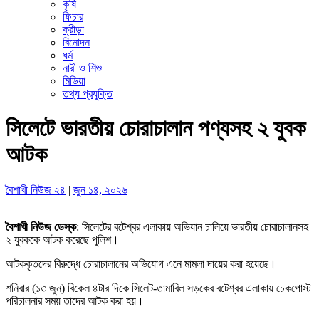
কৃষি
ফিচার
ক্রীড়া
বিনোদন
ধর্ম
নারী ও শিশু
মিডিয়া
তথ্য প্রযুক্তি
সিলেটে ভারতীয় চোরাচালান পণ্যসহ ২ যুবক
আটক
বৈশাখী নিউজ ২৪
|
জুন ১৪, ২০২৬
বৈশাখী নিউজ ডেস্ক
: সিলেটের বটেশ্বর এলাকায় অভিযান চালিয়ে ভারতীয় চোরাচালানসহ
২ যুবককে আটক করেছে পুলিশ।
আটককৃতদের বিরুদ্ধে চোরাচালানের অভিযোগ এনে মামলা দায়ের করা হয়েছে।
শনিবার (১৩ জুন) বিকেল ৪টার দিকে সিলেট-তামাবিল সড়কের বটেশ্বর এলাকায় চেকপোস্ট
পরিচালনার সময় তাদের আটক করা হয়।