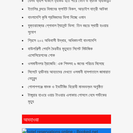
যেসব অ্যাপ থাকলে হ্যাকড হতে পারে ফোন ও ব্যাংক অ্যাকাউন্ট
ইতালির বন্দরে বিমানের ফ্লাইট বিকল, আড়াইশ যাত্রী আটকা
বাংলাদেশি কৃষি শ্রমিকদের ভিসা দিচ্ছে ওমান
যুক্তরাজ্যের গ্লোবাল ট্যালেন্ট ভিসা: তিন বছরে স্থায়ী হওয়ার
সুযোগ
গ্রিসে ২০২ অভিবাসী উদ্ধার, অধিকাংশই বাংলাদেশি
বাউলশিল্পী পেহলি ভৈরবীর মৃত্যুতে সিলেট মিউজিক
এসোসিয়েশনের শোক
ওসমানীনগর ট্রাজেডি: এক শিশুসহ ৬ জনের পরিচয় মিলেছে
সিলেটে দুর্ঘটনায় আহতদের দেখতে ওসমানী হাসপাতালে জামায়াত
নেতৃবৃন্দ
গোলাপগঞ্জে মাদক ও ইভটিজিং বিরোধী মানববন্ধন অনুষ্ঠিত
টাঙ্গুয়ার হাওরে ওয়াচ টাওয়ার এলাকায় গোসলে নেমে পর্যটকের
মৃত্যু
আবহাওয়া