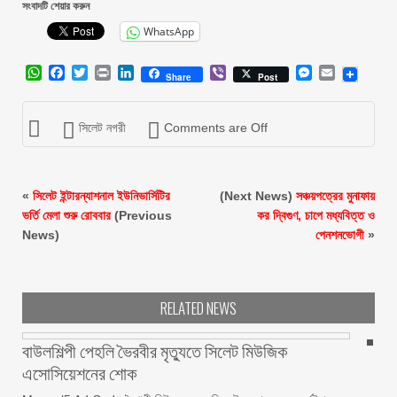
সংবাদটি শেয়ার করুন
WhatsApp
WhatsApp
Facebook
Twitter
Print
LinkedIn
Viber
Messenger
Email
Share
Post
সিলেট নগরী
Comments are Off
«
সিলেট ইন্টারন্যাশনাল ইউনিভার্সিটির
(Next News)
সঞ্চয়পত্রের মুনাফায়
ভর্তি মেলা শুরু রোববার
(Previous
কর দ্বিগুণ, চাপে মধ্যবিত্ত ও
News)
পেনশনভোগী
»
RELATED NEWS
বাউলশিল্পী পেহলি ভৈরবীর মৃত্যুতে সিলেট মিউজিক
এসোসিয়েশনের শোক