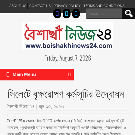
ABOUT US
CONTACT US
PRIVACY POLICY
TERMS AND CONDITIONS
Search
for:
Friday, August 7, 2026
Main Menu
সিলেটে বৃক্ষরোপণ কর্মসূচির উদ্বোধন
বৈশাখী নিউজ ২৪
|
জুন ১৩, ২০২৬
বৈশাখী নিউজ ডেস্ক:
সিলেট সিটি কর্পোরেশনের (সিসিক) প্রশাসক আব্দুল কাইয়ুম চৌধুরী
বলেছেন, প্রধানমন্ত্রী তারেক রহমানের নির্দেশনা অনুযায়ী একটি পরিচ্ছন্ন, পরিবেশবান্ধব ও
সবুজ নগরী গড়ে তোলার লক্ষ্যে আমরা কাজ শুরু করেছি। সেই কর্মসূচির অংশ হিসেবেই