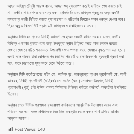
আব্দুল কাইয়ুম চৌধুরী আরও বলেন, আমরা শুধু বৃক্ষরোপণ করেই দায়িত্ব শেষ করতে চাই
না। নগরীর পরিবেশগত ভারসাম্য রক্ষা, সৌন্দর্যবর্ধন এবং ভবিষ্যৎ প্রজন্মের জন্য একটি
বাসযোগ্য নগরী নিশ্চিত করতে বৃক্ষ সংরক্ষণ ও পরিচর্যার বিষয়েও সমান গুরুত্ব দেওয়া হবে।
গ্রিন অ্যান্ড ক্লিন সিটি গড়ার এই কার্যক্রম ধারাবাহিকভাবে চলবে।
অনুষ্ঠানে সিসিকের প্রধান নির্বাহী কর্মকর্তা মোহাম্মদ রেজাই রাফিন সরকার বলেন, নগরীর
বিভিন্ন এলাকায় বৃক্ষরোপণের জন্য উপযুক্ত স্থান চিহ্নিত করার কাজ চলমান রয়েছে।
যেখানে যেখানে পরিবেশগতভাবে উপযোগী স্থান পাওয়া যাবে, সেখানে বৃক্ষরোপণ করা হবে।
একই সঙ্গে গাছের চারা রোপণের পর নিয়মিত পরিচর্যা ও রক্ষণাবেক্ষণের ব্যবস্থা গ্রহণ করা
হবে, যাতে চারাগুলো সুস্থভাবে বেড়ে উঠতে পারে।
অনুষ্ঠানে সিটি কর্পোরেশনের সচিব মো. আশিক নূর, ভারপ্রাপ্ত প্রধান প্রকৌশলী মো. আলী
আকবর, নির্বাহী প্রকৌশলী (যান্ত্রিক) লে. কর্নেল (অব.) মোহাম্মদ উল্লাহ, নির্বাহী
প্রকৌশলী (পূর্ত) রজি উদ্দিন খানসহ সিসিকের বিভিন্ন পর্যায়ের কর্মকর্তা-কর্মচারীরা উপস্থিত
ছিলেন।
অনুষ্ঠান শেষে সিসিক প্রশাসক বৃক্ষরোপণ কার্যক্রমের আনুষ্ঠানিক উদ্বোধন করেন এবং
পরিবেশ সংরক্ষণে সকল নাগরিককে নিজ নিজ অবস্থান থেকে বৃক্ষরোপণে এগিয়ে আসার
আহ্বান জানান।
Post Views:
148