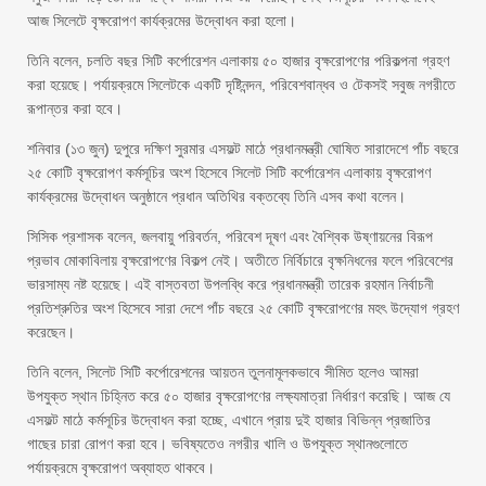
আজ সিলেটে বৃক্ষরোপণ কার্যক্রমের উদ্বোধন করা হলো।
তিনি বলেন, চলতি বছর সিটি কর্পোরেশন এলাকায় ৫০ হাজার বৃক্ষরোপণের পরিকল্পনা গ্রহণ
করা হয়েছে। পর্যায়ক্রমে সিলেটকে একটি দৃষ্টিনন্দন, পরিবেশবান্ধব ও টেকসই সবুজ নগরীতে
রূপান্তর করা হবে।
শনিবার (১৩ জুন) দুপুরে দক্ষিণ সুরমার এসফল্ট মাঠে প্রধানমন্ত্রী ঘোষিত সারাদেশে পাঁচ বছরে
২৫ কোটি বৃক্ষরোপণ কর্মসূচির অংশ হিসেবে সিলেট সিটি কর্পোরেশন এলাকায় বৃক্ষরোপণ
কার্যক্রমের উদ্বোধন অনুষ্ঠানে প্রধান অতিথির বক্তব্যে তিনি এসব কথা বলেন।
সিসিক প্রশাসক বলেন, জলবায়ু পরিবর্তন, পরিবেশ দূষণ এবং বৈশ্বিক উষ্ণায়নের বিরূপ
প্রভাব মোকাবিলায় বৃক্ষরোপণের বিকল্প নেই। অতীতে নির্বিচারে বৃক্ষনিধনের ফলে পরিবেশের
ভারসাম্য নষ্ট হয়েছে। এই বাস্তবতা উপলব্ধি করে প্রধানমন্ত্রী তারেক রহমান নির্বাচনী
প্রতিশ্রুতির অংশ হিসেবে সারা দেশে পাঁচ বছরে ২৫ কোটি বৃক্ষরোপণের মহৎ উদ্যোগ গ্রহণ
করেছেন।
তিনি বলেন, সিলেট সিটি কর্পোরেশনের আয়তন তুলনামূলকভাবে সীমিত হলেও আমরা
উপযুক্ত স্থান চিহ্নিত করে ৫০ হাজার বৃক্ষরোপণের লক্ষ্যমাত্রা নির্ধারণ করেছি। আজ যে
এসফল্ট মাঠে কর্মসূচির উদ্বোধন করা হচ্ছে, এখানে প্রায় দুই হাজার বিভিন্ন প্রজাতির
গাছের চারা রোপণ করা হবে। ভবিষ্যতেও নগরীর খালি ও উপযুক্ত স্থানগুলোতে
পর্যায়ক্রমে বৃক্ষরোপণ অব্যাহত থাকবে।