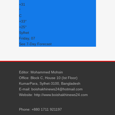
+
31
°
C
+
33°
+
25°
Sylhet
Friday, 07
See 7-Day Forecast
Editor: Mohammed Mohsin
Office: Block C, House 10 (Ist Floor)
KumarPara, Sylhet-3100, Bangladesh
E-mail: boishakhinews24@hotmail.com
Website: http://www.boishakhinews24.com
Phone: +880 1711 921197