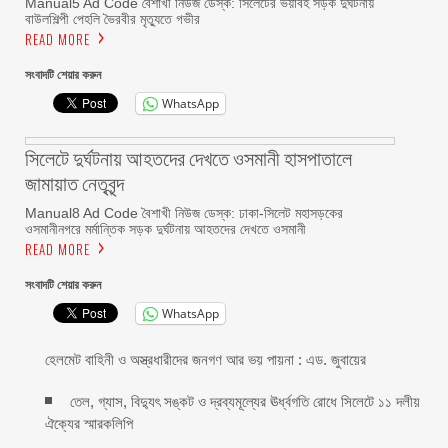
Manual5 Ad Code বৈশাখী নিউজ ডেস্ক: সিলেটের ভয়াবহ সড়ক দুর্ঘটনায়
বাউলশিল্পী পেহলি ভৈরবীর মৃত্যুতে গভীর
READ MORE
সংবাদটি শেয়ার করুন
WhatsApp
সিলেটে দুর্ঘটনায় আহতদের দেখতে ওসমানী হাসপাতালে
জামায়াত নেতৃবৃন্দ
Manual8 Ad Code বৈশাখী নিউজ ডেস্ক: ঢাকা-সিলেট মহাসড়কের
ওসমানীনগরে মর্মান্তিক সড়ক দুর্ঘটনায় আহতদের দেখতে ওসমানী
READ MORE
সংবাদটি শেয়ার করুন
WhatsApp
হেলমেট বাহিনী ও অস্ত্রধারীদের জনগণ আর ভয় পায়না : এড. জুবায়ের
তেল, গ্যাস, বিদ্যুৎ সঙ্কট ও দ্রব্যমূল্যের ঊর্ধ্বগতি রোধে সিলেটে ১১ দলীয়
ঐক্যের স্মারকলিপি