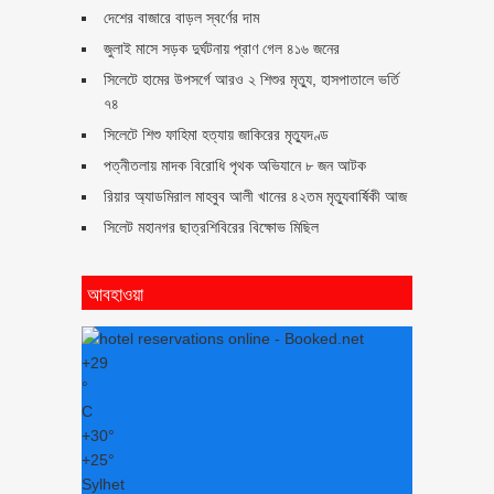
দেশের বাজারে বাড়ল স্বর্ণের দাম
জুলাই মাসে সড়ক দুর্ঘটনায় প্রাণ গেল ৪১৬ জনের
সিলেটে হামের উপসর্গে আরও ২ শিশুর মৃত্যু, হাসপাতালে ভর্তি
৭৪
সিলেটে শিশু ফাহিমা হত্যায় জাকিরের মৃত্যুদণ্ড
পত্নীতলায় মাদক বিরোধি পৃথক অভিযানে ৮ জন আটক
রিয়ার অ্যাডমিরাল মাহবুব আলী খানের ৪২তম মৃত্যুবার্ষিকী আজ
সিলেট মহানগর ছাত্রশিবিরের বিক্ষোভ মিছিল
আবহাওয়া
+
29
°
C
+
30°
+
25°
Sylhet