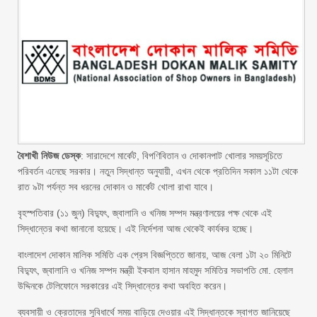
বৈশাখী নিউজ ডেস্ক
: সারাদেশে মার্কেট, বিপণিবিতান ও দোকানপাট খোলার সময়সূচিতে
পরিবর্তন এনেছে সরকার। নতুন সিদ্ধান্ত অনুযায়ী, এখন থেকে প্রতিদিন সকাল ১১টা থেকে
রাত ৯টা পর্যন্ত সব ধরনের দোকান ও মার্কেট খোলা রাখা যাবে।
বৃহস্পতিবার (১১ জুন) বিদ্যুৎ, জ্বালানি ও খনিজ সম্পদ মন্ত্রণালয়ের পক্ষ থেকে এই
সিদ্ধান্তের কথা জানানো হয়েছে। এই নির্দেশনা আজ থেকেই কার্যকর হচ্ছে।
বাংলাদেশ দোকান মালিক সমিতি এক প্রেস বিজ্ঞপ্তিতে জানায়, আজ বেলা ১টা ২০ মিনিটে
বিদ্যুৎ, জ্বালানি ও খনিজ সম্পদ মন্ত্রী ইকবাল হাসান মাহমুদ সমিতির সভাপতি মো. হেলাল
উদ্দিনকে টেলিফোনে সরকারের এই সিদ্ধান্তের কথা অবহিত করেন।
ব্যবসায়ী ও ক্রেতাদের সুবিধার্থে সময় বাড়িয়ে দেওয়ার এই সিদ্ধান্তকে স্বাগত জানিয়েছে