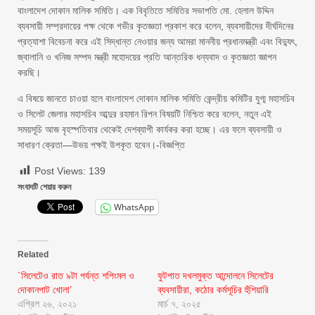
বাংলাদেশ দোকান মালিক সমিতি। এক বিবৃতিতে সমিতির সভাপতি মো. হেলাল উদ্দিন
ব্যবসায়ী সম্প্রদায়ের পক্ষ থেকে গভীর কৃতজ্ঞতা প্রকাশ করে বলেন, ব্যবসায়ীদের দীর্ঘদিনের
প্রত্যাশা বিবেচনা করে এই সিদ্ধান্ত নেওয়ার জন্য আমরা মাননীয় প্রধানমন্ত্রী এবং বিদ্যুৎ,
জ্বালানি ও খনিজ সম্পদ মন্ত্রী মহোদয়ের প্রতি আন্তরিক ধন্যবাদ ও কৃতজ্ঞতা জ্ঞাপন
করছি।
এ বিষয়ে জানতে চাওয়া হলে বাংলাদেশ দোকান মালিক সমিতি কেন্দ্রীয় কমিটির যুগ্ম মহাসচিব
ও সিলেট জেলার মহাসচিব আব্দুর রহমান রিপন বিষয়টি নিশ্চিত করে বলেন, নতুন এই
সময়সূচি আজ বৃহস্পতিবার থেকেই দেশব্যাপী কার্যকর করা হচ্ছে। এর ফলে ব্যবসায়ী ও
সাধারণ ক্রেতা—উভয় পক্ষই উপকৃত হবেন।-বিজ্ঞপ্তি
Post Views:
139
সংবাদটি শেয়ার করুন
WhatsApp
Related
`সিলেটেও রাত ৯টা পর্যন্ত শপিংমল ও
ফুটপাত দখলমুক্ত আন্দোলনে সিলেটের
দোকানপাট খোলা’
ব্যবসায়ীরা, কঠোর কর্মসূচির হুঁশিয়ারি
এপ্রিল ২৬, ২০২১
মার্চ ৭, ২০২৫