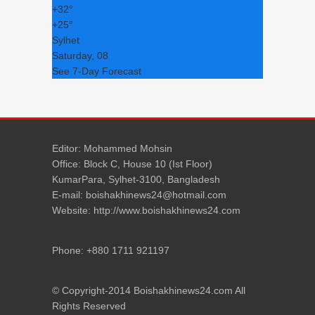
+
32°
+
25°
Sylhet
Saturday, 08
See 7-Day Forecast
Editor: Mohammed Mohsin
Office: Block C, House 10 (Ist Floor)
KumarPara, Sylhet-3100, Bangladesh
E-mail: boishakhinews24@hotmail.com
Website: http://www.boishakhinews24.com
Phone: +880 1711 921197
© Copyright-2014 Boishakhinews24.com All
Rights Reserved