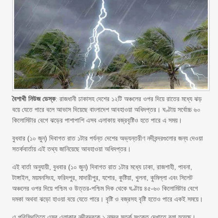
বৈশাখী নিউজ ডেস্ক
: রাজধানী ঢাকাসহ দেশের ১২টি অঞ্চলের ওপর দিয়ে রাতের মধ্যে ঝড়
বয়ে যেতে পারে বলে আভাস দিয়েছে বাংলাদেশ আবহাওয়া অধিদপ্তর। ঘণ্টায় সর্বোচ্চ ৬০
কিলোমিটার বেগে ঝড়ের পাশাপাশি এসব এলাকায় বজ্রবৃষ্টিও হতে পারে এ সময়।
বুধবার (১০ জুন) দিবাগত রাত ১টার পর্যন্ত দেশের অভ্যন্তরীণ নদীবন্দরগুলোর জন্য দেওয়া
সতর্কবার্তায় এই তথ্য জানিয়েছে আবহাওয়া অধিদপ্তর।
এই বার্তা অনুযায়ী, বুধবার (১০ জুন) দিবাগত রাত ১টার মধ্যে ঢাকা, রাজশাহী, পাবনা,
টাঙ্গাইল, ময়মনসিংহ, ফরিদপুর, মাদারীপুর, যশোর, কুষ্টিয়া, খুলনা, কুমিল্লা এবং সিলেট
অঞ্চলের ওপর দিয়ে পশ্চিম ও উত্তর-পশ্চিম দিক থেকে ঘণ্টায় ৪৫-৬০ কিলোমিটার বেগে
দমকা অথবা ঝড়ো হাওয়া বয়ে যেতে পারে। বৃষ্টি ও বজ্রসহ বৃষ্টি হতেও পারে একই সময়ে।
এ পরিস্থিতিতে এসব এলাকার নদীবন্দরকে ১ নম্বর সতর্ক সংকেত দেখাতে বলা হয়েছে।