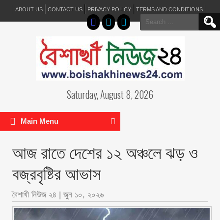
ABOUT US
CONTACT US
PRIVACY POLICY
TERMS AND CONDITIONS
Search
for:
Saturday, August 8, 2026
Main Menu
আজ রাতে দেশের ১২ অঞ্চলে ঝড় ও
বজ্রবৃষ্টির আভাস
বৈশাখী নিউজ ২৪
|
জুন ১০, ২০২৬