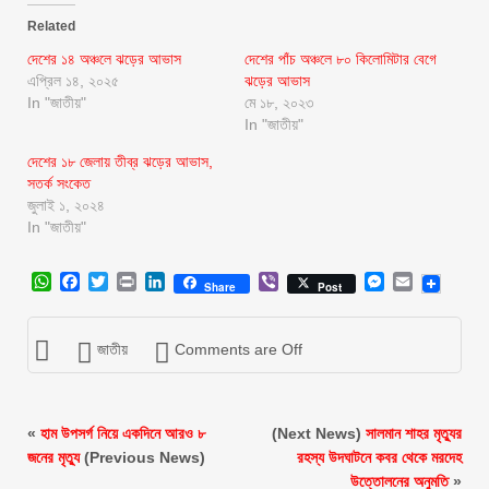
Related
দেশের ১৪ অঞ্চলে ঝড়ের আভাস
দেশের পাঁচ অঞ্চলে ৮০ কিলোমিটার বেগে
এপ্রিল ১৪, ২০২৫
ঝড়ের আভাস
In "জাতীয়"
মে ১৮, ২০২৩
In "জাতীয়"
দেশের ১৮ জেলায় তীব্র ঝড়ের আভাস,
সতর্ক সংকেত
জুলাই ১, ২০২৪
In "জাতীয়"
WhatsApp
Facebook
Twitter
Print
LinkedIn
Viber
Messenger
Email
Share
Post
জাতীয়
Comments are Off
«
হাম উপসর্গ নিয়ে একদিনে আরও ৮
(Next News)
সালমান শাহর মৃত্যুর
জনের মৃত্যু
(Previous News)
রহস্য উদঘাটনে কবর থেকে মরদেহ
উত্তোলনের অনুমতি
»