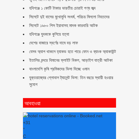
হবিগঞ্জে ১ কোটি টাকার ভারতীয় চোরাই পণ্য জব্দ
সিলেটে দুই বাসের মুখোমুখি সংঘর্ষ, পরিচয় মিললো নিহতদের
সিলেটে ১৯৮০ পিস ইয়াবাসহ মাদক কারবারি আটক
হবিগঞ্জে যুবককে কুপিয়ে হত্যা
দেশের বাজারে স্বর্ণের দামে বড় লাফ
যেসব অ্যাপ থাকলে হ্যাকড হতে পারে ফোন ও ব্যাংক অ্যাকাউন্ট
ইতালির বন্দরে বিমানের ফ্লাইট বিকল, আড়াইশ যাত্রী আটকা
বাংলাদেশি কৃষি শ্রমিকদের ভিসা দিচ্ছে ওমান
যুক্তরাজ্যের গ্লোবাল ট্যালেন্ট ভিসা: তিন বছরে স্থায়ী হওয়ার
সুযোগ
আবহাওয়া
+
31
°
C