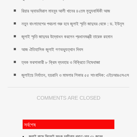
রিয়ার অ্যাডমিরাল মাহবুব আলী খানের ৪২তম মৃত্যুবার্ষিকী আজ
নতুন বাংলাদেশের পথচলা শুরু হবে জুলাই স্মৃতি জাদুঘর থেকে : ড. ইউনূস
জুলাই স্মৃতি জাদুঘর উদ্বোধন করলেন প্রধানমন্ত্রী তারেক রহমান
আজ ঐতিহাসিক জুলাই গণঅভ্যুত্থান দিবস
ত্বক ফরসাকারী ৮ ক্রিম ব্যবহার ও বিক্রিতে নিষেধাজ্ঞা
জুলাইয়ে নির্যাতন, হয়রানি ও মামলার শিকার ৫৫ সাংবাদিক: এইচআরএসএস
COMMENTS ARE CLOSED
সর্বশেষ
জুলাই মাসে সিলেটে সড়ক দুর্ঘটনায় প্রাণ গেল ৩১ জনের