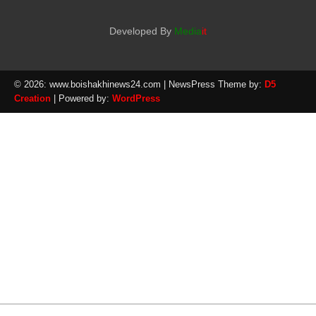
Developed By
Media
it
© 2026: www.boishakhinews24.com
| NewsPress Theme by:
D5
Creation
| Powered by:
WordPress