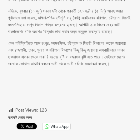
এদিকে, বুধবার (১০ জুন) সকাল ৯টা থেকে পরবর্তী ১২০ ঘণ্টার (৫ দিন) আবহাওয়ার
পূর্বাভাসে বলা হয়েছে, দক্ষিণ-পশ্চিম মৌসুমি বায়ু (বর্ষা) এরইমধ্যে বরিশাল, চট্টগ্রাম, সিলেট,
ময়মনসিংহ ও রংপুর বিভাগ পর্যন্ত অগ্রসর হয়েছে। আগামী ২-৩ দিনের মধ্যে এটি
বাংলাদেশের বাকি অংশেও বিস্তার লাভ করার জন্য অনুকূল অবস্থায় রয়েছে।
এমন পরিস্থিতিতে আজ রংপুর, ময়মনসিংহ, চট্টগ্রাম ও সিলেট বিভাগের অনেক জায়গায়
এবং রাজশাহী, ঢাকা, খুলনা ও বরিশাল বিভাগের কিছু কিছু জায়গায় অস্থায়ীভাবে দমকা
হাওয়াসহ হালকা থেকে মাঝারি ধরনের বৃষ্টি বা বজ্রসহ বৃষ্টি হতে পারে। সেইসঙ্গে দেশের
কোথাও কোথাও মাঝারি ধরনের ভারী থেকে ভারী বর্ষণের সম্ভাবনা রয়েছে।
Post Views:
123
সংবাদটি শেয়ার করুন
WhatsApp