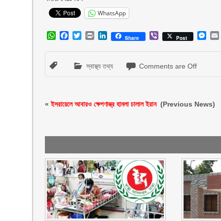
WhatsApp
WhatsApp
Facebook
Twitter
Print
LinkedIn
Viber
Mes
Share
Post
স্বাস্থ্য তথ্য
Comments are Off
«
ইসরায়েলে আবারও ক্ষেপণাস্ত্র হামলা চালাল ইরান
(Previous News)