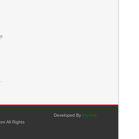
্ত
Developed By
Media
it
m All Rights