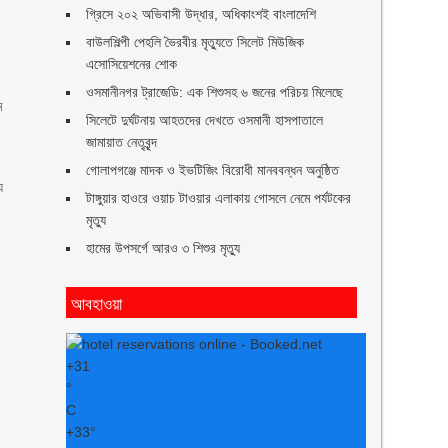
গ্রিসে ২০২ অভিবাসী উদ্ধার, অধিকাংশই বাংলাদেশি
বাউলশিল্পী পেহলি ভৈরবীর মৃত্যুতে সিলেট মিউজিক
এসোসিয়েশনের শোক
ওসমানীনগর ট্রাজেডি: এক শিশুসহ ৬ জনের পরিচয় মিলেছে
ম
সিলেটে দুর্ঘটনায় আহতদের দেখতে ওসমানী হাসপাতালে
জামায়াত নেতৃবৃন্দ
গোলাপগঞ্জে মাদক ও ইভটিজিং বিরোধী মানববন্ধন অনুষ্ঠিত
য
টাঙ্গুয়ার হাওরে ওয়াচ টাওয়ার এলাকায় গোসলে নেমে পর্যটকের
মৃত্যু
হামের উপসর্গে আরও ৩ শিশুর মৃত্যু
আবহাওয়া
+
31
°
C
+
33°