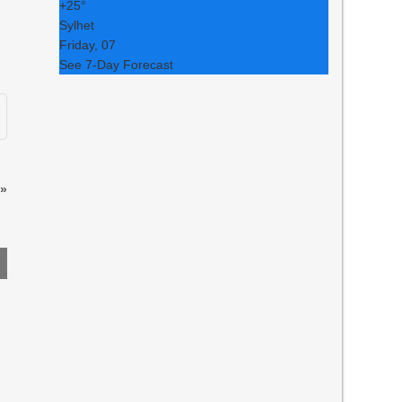
+
25°
Sylhet
Friday, 07
See 7-Day Forecast
»