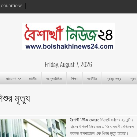
 CONDITIONS
Friday, August 7, 2026
সারাদেশ
জাতীয়
আন্তর্জাতিক
শিক্ষা
অর্থনীতি
স্বাস্থ্য তথ্য
প্রব
ুর মৃত্যু
বৈশাখী নিউজ ডেস্ক:
সিলেটে সর্বশেষ ২৪ ঘন্টায়
হামের উপসর্গ নিয়ে এম এ জি ওসমানী মেডিকেল
কলেজ হাসপাতালে এক শিশুর মৃত্যু হয়েছে।