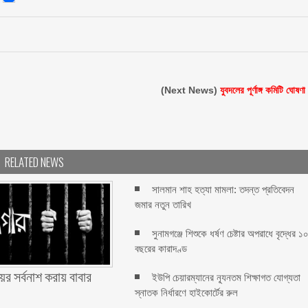
(Next News)
যুবদলের পূর্ণাঙ্গ কমিটি ঘোষণা
RELATED NEWS
সালমান শাহ হত্যা মামলা: তদন্ত প্রতিবেদন
জমার নতুন তারিখ
সুনামগঞ্জে শিশুকে ধর্ষণ চেষ্টার অপরাধে বৃদ্ধের ১
বছরের কারাদণ্ড
ের সর্বনাশ করায় বাবার
ইউপি চেয়ারম্যানের ন্যূনতম শিক্ষাগত যোগ্যতা
স্নাতক নির্ধারণে হাইকোর্টের রুল