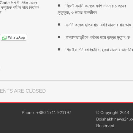
ode বৈশাখী নিউজ ডেস্ক:
সিলেট এমসি কলেজে ধর্ষণ মামলায় ১ জনের
 কন্যাকে ধর্ষণের দায়ে পিতাকে
মৃত্যুদন্ড, ৩ জনের যাবজ্জীবন
্ড
এমসি কলেজ ছাত্রাবাসে ধর্ষণ মামলার রায় আজ
মাদরাসাছাত্রীকে ধর্ষণের দায়ে বৃদ্ধের মৃত্যুদণ্ড
WhatsApp
শিশু ইরা মনি ধর্ষণচেষ্টা ও হত্যা মামলার আসামি
ড
ENTS ARE CLOSED
Phone: +880 1711 921197
© Copyright-2014
Boishakhinews24.co
Reserved