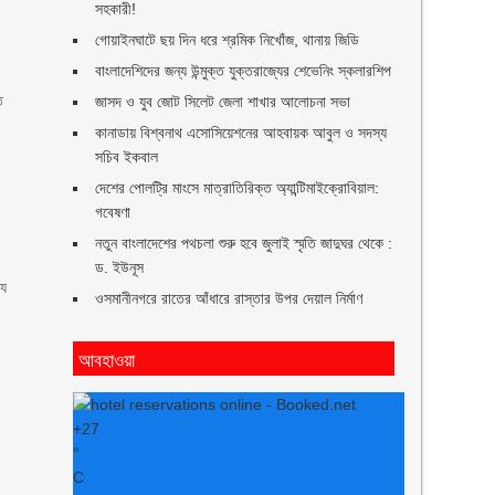
সহকারী!
গোয়াইনঘাটে ছয় দিন ধরে শ্রমিক নিখোঁজ, থানায় জিডি
বাংলাদেশিদের জন্য উন্মুক্ত যুক্তরাজ্যের শেভেনিং স্কলারশিপ
ত
জাসদ ও যুব জোট সিলেট জেলা শাখার আলোচনা সভা
কানাডায় বিশ্বনাথ এসোসিয়েশনের আহবায়ক আবুল ও সদস্য
সচিব ইকবাল
দেশের পোলট্রি মাংসে মাত্রাতিরিক্ত অ্যান্টিমাইক্রোবিয়াল:
গবেষণা
নতুন বাংলাদেশের পথচলা শুরু হবে জুলাই স্মৃতি জাদুঘর থেকে :
ড. ইউনূস
্য
ওসমানীনগরে রাতের আঁধারে রাস্তার উপর দেয়াল নির্মাণ
আবহাওয়া
+
27
°
C