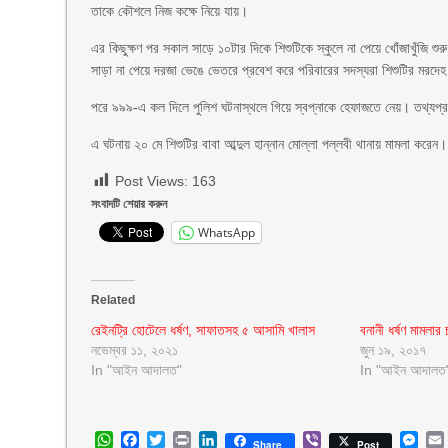
তাকে কৌশলে নিজ কক্ষে নিয়ে যায়।
এর কিছুক্ষণ পর সকাল সাড়ে ১০টার দিকে শিশুটিকে স্কুলে না পেয়ে খোঁজাখুঁজি 
সাড়া না পেয়ে দরজা ভেঙে ভেতরে প্রবেশ করে পরিবারের সদস্যরা শিশুটির মরদে
পরে ৯৯৯-এ কল দিলে পুলিশ ঘটনাস্থলে গিয়ে স্বপ্নাকে হেফাজতে নেয়। তথ্যপ্র
এ ঘটনায় ২০ মে শিশুটির বাবা আব্দুল হান্নান মোল্লা পল্লবী থানায় মামলা করেন।
Post Views:
163
সংবাদটি শেয়ার করুন
WhatsApp
Related
রেইনট্রি হোটেলে ধর্ষণ, সাফাতসহ ৫ আসামি খালাস
বনানী ধর্ষণ মামলার 
নভেম্বর ১১, ২০২১
জুন ১৯, ২০১৭
In "আইন আদালত"
In "আইন আদালত
WhatsApp
Facebook
Twitter
Print
LinkedIn
Viber
Mes
Share
Post