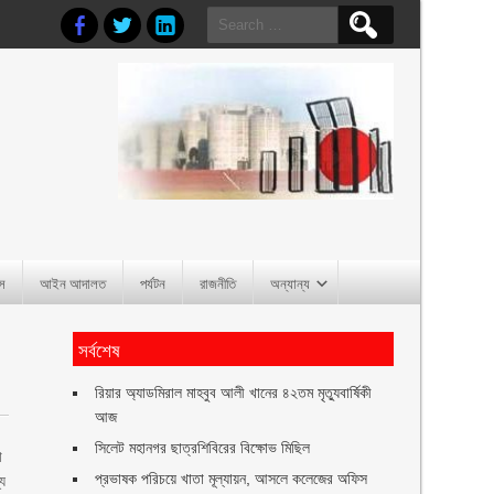
Search
for:
াস
আইন আদালত
পর্যটন
রাজনীতি
অন্যান্য
সর্বশেষ
রিয়ার অ্যাডমিরাল মাহবুব আলী খানের ৪২তম মৃত্যুবার্ষিকী
আজ
সিলেট মহানগর ছাত্রশিবিরের বিক্ষোভ মিছিল
া
প্রভাষক পরিচয়ে খাতা মূল্যায়ন, আসলে কলেজের অফিস
্য