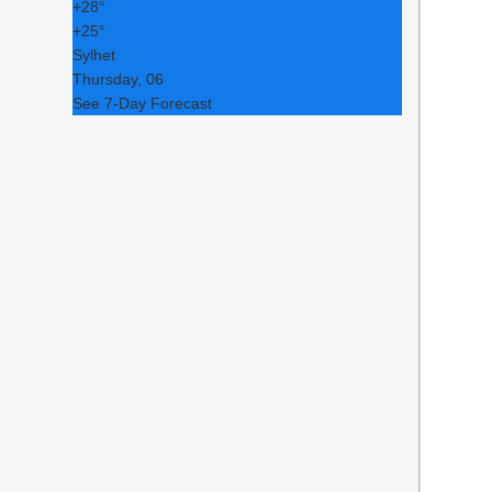
+
28°
+
25°
Sylhet
Thursday, 06
See 7-Day Forecast