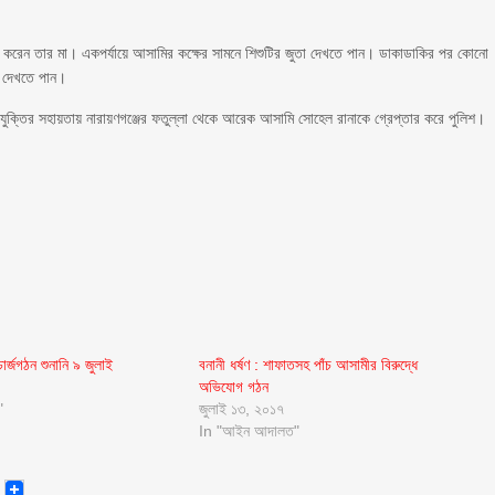
শুরু করেন তার মা। একপর্যায়ে আসামির কক্ষের সামনে শিশুটির জুতা দেখতে পান। ডাকাডাকির পর কোনো
হ দেখতে পান।
যুক্তির সহায়তায় নারায়ণগঞ্জের ফতুল্লা থেকে আরেক আসামি সোহেল রানাকে গ্রেপ্তার করে পুলিশ।
চার্জগঠন শুনানি ৯ জুলাই
বনানী ধর্ষণ : শাফাতসহ পাঁচ আসামীর বিরুদ্ধে
অভিযোগ গঠন
"
জুলাই ১৩, ২০১৭
In "আইন আদালত"
senger
Email