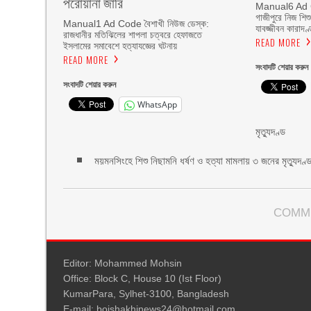
পরোয়ানা জারি
Manual6 Ad C
গাজীপুরে নিজ শিশু
Manual1 Ad Code বৈশাখী নিউজ ডেস্ক:
যাবজ্জীবন কারাদণ
রাজধানীর মতিঝিলের শাপলা চত্বরে হেফাজতে
READ MORE
ইসলামের সমাবেশে হত্যাযজ্ঞের ঘটনায়
READ MORE
সংবাদটি শেয়ার করুন
সংবাদটি শেয়ার করুন
WhatsApp
মৃত্যুদণ্ড
ময়মনসিংহে শিশু নিছামনি ধর্ষণ ও হত্যা মামলায় ৩ জনের মৃত্যুদণ্
COMM
Editor: Mohammed Mohsin
Office: Block C, House 10 (Ist Floor)
KumarPara, Sylhet-3100, Bangladesh
E-mail: boishakhinews24@hotmail.com