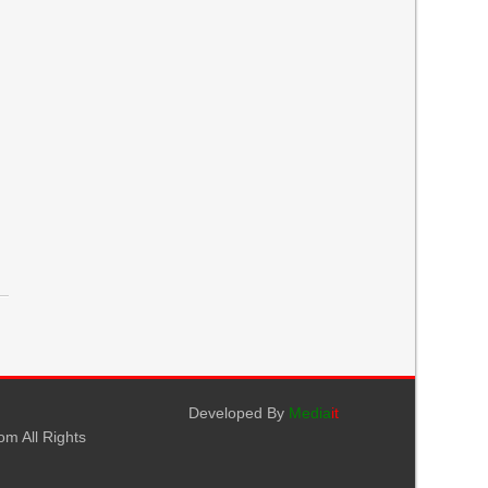
র
Developed By
Media
it
m All Rights