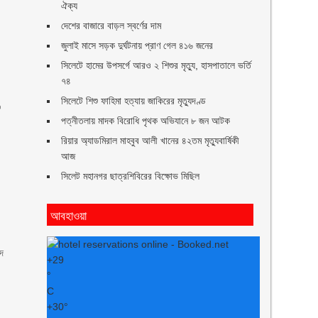
ঐক্য
দেশের বাজারে বাড়ল স্বর্ণের দাম
জুলাই মাসে সড়ক দুর্ঘটনায় প্রাণ গেল ৪১৬ জনের
সিলেটে হামের উপসর্গে আরও ২ শিশুর মৃত্যু, হাসপাতালে ভর্তি
৭৪
সিলেটে শিশু ফাহিমা হত্যায় জাকিরের মৃত্যুদণ্ড
৩
পত্নীতলায় মাদক বিরোধি পৃথক অভিযানে ৮ জন আটক
রিয়ার অ্যাডমিরাল মাহবুব আলী খানের ৪২তম মৃত্যুবার্ষিকী
আজ
সিলেট মহানগর ছাত্রশিবিরের বিক্ষোভ মিছিল
।
আবহাওয়া
মদ
+
29
°
C
+
30°