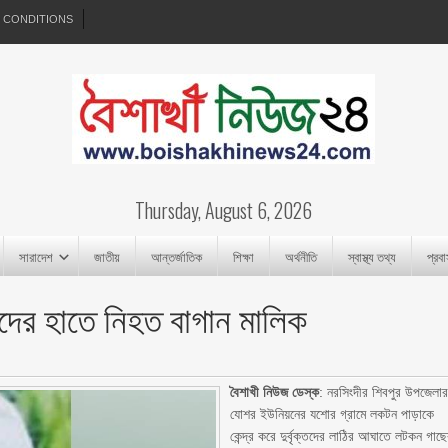
 CONDITIONS
Thursday, August 6, 2026
সারাদেশ
জাতীয়
আন্তর্জাতিক
শিক্ষা
অর্থনীতি
স্বাস্থ্য তথ্য
প্রব
্তদের হাতে নিহত বাগান মালিক
বৈশাখী নিউজ ডেস্ক
: নরসিংদীর শিবপুর উপজেলা
যোশর ইউনিয়নের যশোর গ্রামে লকটন পাড়াকে
কেন্দ্র করে দুর্বৃক্তদের লাঠির আঘাতে লটকন গাছ