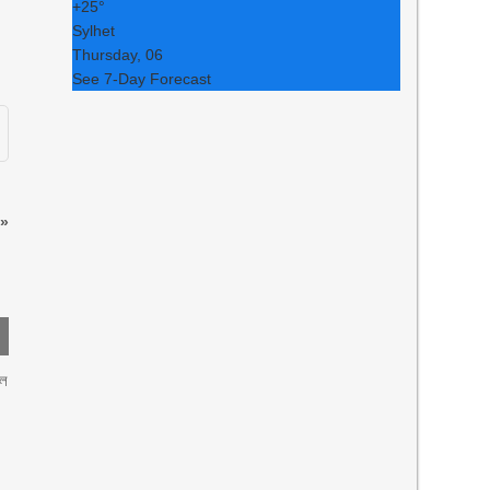
+
25°
Sylhet
Thursday, 06
See 7-Day Forecast
»
লে