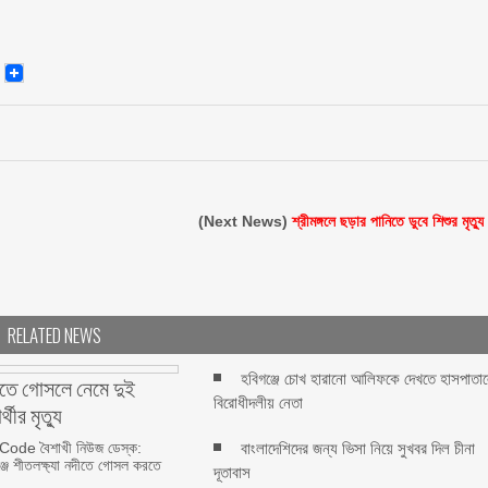
senger
Email
(Next News)
শ্রীমঙ্গলে ছড়ার পানিতে ডুবে শিশুর মৃত্যু
RELATED NEWS
হবিগঞ্জে চোখ হারানো আলিফকে দেখতে হাসপাতা
ীতে গোসলে নেমে দুই
বিরোধীদলীয় নেতা
র্থীর মৃত্যু
ode বৈশাখী নিউজ ডেস্ক:
বাংলাদেশিদের জন্য ভিসা নিয়ে সুখবর দিল চীনা
্জে শীতলক্ষ্যা নদীতে গোসল করতে
দূতাবাস