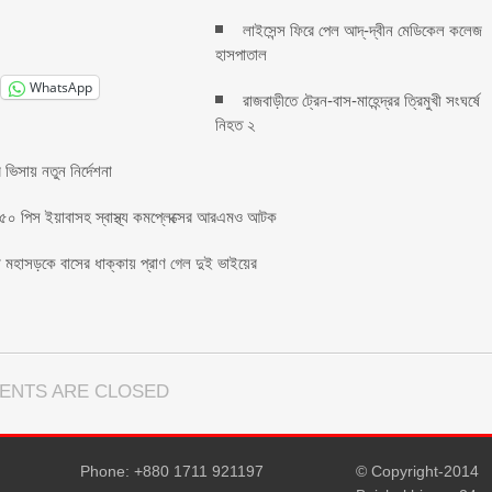
লাইসেন্স ফিরে পেল আদ্-দ্বীন মেডিকেল কলেজ
হাসপাতাল
WhatsApp
রাজবাড়ীতে ট্রেন-বাস-মাহেন্দ্রর ত্রিমুখী সংঘর্ষে
নিহত ২
ের ভিসায় নতুন নির্দেশনা
৫০ পিস ইয়াবাসহ স্বাস্থ্য কমপ্লেক্সের আরএমও আটক
 মহাসড়কে বাসের ধাক্কায় প্রাণ গেল দুই ভাইয়ের
ENTS ARE CLOSED
Phone: +880 1711 921197
© Copyright-2014