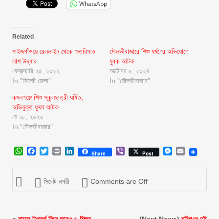
WhatsApp
Related
মাইজগাঁওয়ে রেললাইন থেকে ক্ষতবিক্ষত
মৌলভীবাজারে শিশু ধর্ষণের অভিযোগে
লাশ উদ্ধার
যুবক আটক
ফেব্রুয়ারি ২৫, ২০২২
অক্টোবর ৮, ২০২৪
In "সিলেট জেলা"
In "মৌলভীবাজার"
কমলগঞ্জে শিশু স্কুলছাত্রী ধর্ষিত,
অভিযুক্ত ফুফা আটক
মে ১৮, ২০২৩
In "মৌলভীবাজার"
WhatsApp
Facebook
Twitter
Print
LinkedIn
Viber
Messenger
Email
Share
Post
সিলেট নগরী
Comments are Off
«
হামের উপসর্গ নিয়ে আরও ৬ শিশুর
(Next News)
হ‌বিগ‌ঞ্জে দুই