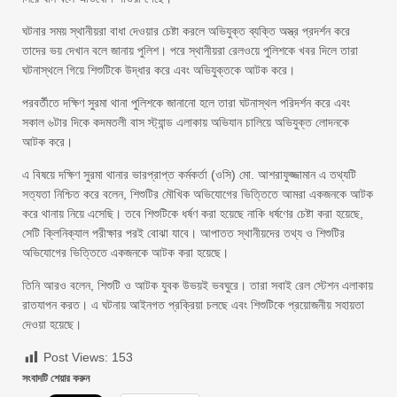
ঘটনার সময় স্থানীয়রা বাধা দেওয়ার চেষ্টা করলে অভিযুক্ত ব্যক্তি অস্ত্র প্রদর্শন করে
তাদের ভয় দেখান বলে জানায় পুলিশ। পরে স্থানীয়রা রেলওয়ে পুলিশকে খবর দিলে তারা
ঘটনাস্থলে গিয়ে শিশুটিকে উদ্ধার করে এবং অভিযুক্তকে আটক করে।
পরবর্তীতে দক্ষিণ সুরমা থানা পুলিশকে জানানো হলে তারা ঘটনাস্থল পরিদর্শন করে এবং
সকাল ৬টার দিকে কদমতলী বাস স্ট্যান্ড এলাকায় অভিযান চালিয়ে অভিযুক্ত লোদনকে
আটক করে।
এ বিষয়ে দক্ষিণ সুরমা থানার ভারপ্রাপ্ত কর্মকর্তা (ওসি) মো. আশরাফুজ্জামান এ তথ্যটি
সত্যতা নিশ্চিত করে বলেন, শিশুটির মৌখিক অভিযোগের ভিত্তিতে আমরা একজনকে আটক
করে থানায় নিয়ে এসেছি। তবে শিশুটিকে ধর্ষণ করা হয়েছে নাকি ধর্ষণের চেষ্টা করা হয়েছে,
সেটি ক্লিনিক্যাল পরীক্ষার পরই বোঝা যাবে। আপাতত স্থানীয়দের তথ্য ও শিশুটির
অভিযোগের ভিত্তিতে একজনকে আটক করা হয়েছে।
তিনি আরও বলেন, শিশুটি ও আটক যুবক উভয়ই ভবঘুরে। তারা সবাই রেল স্টেশন এলাকায়
রাতযাপন করত। এ ঘটনায় আইনগত প্রক্রিয়া চলছে এবং শিশুটিকে প্রয়োজনীয় সহায়তা
দেওয়া হয়েছে।
Post Views:
153
সংবাদটি শেয়ার করুন