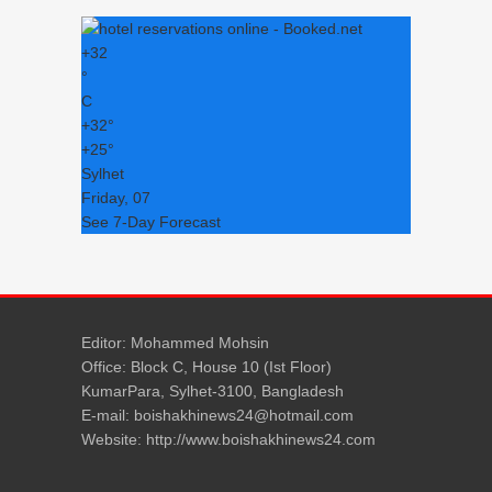
+
32
°
C
+
32°
+
25°
Sylhet
Friday, 07
See 7-Day Forecast
Editor: Mohammed Mohsin
Office: Block C, House 10 (Ist Floor)
KumarPara, Sylhet-3100, Bangladesh
E-mail: boishakhinews24@hotmail.com
Website: http://www.boishakhinews24.com