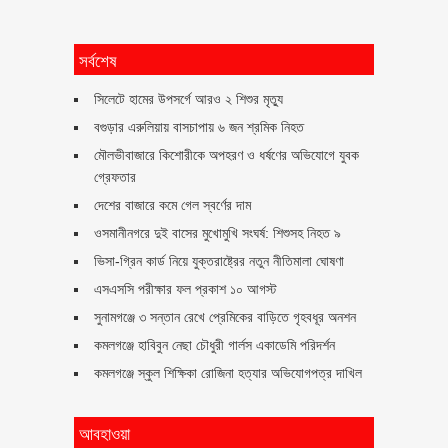
সর্বশেষ
সিলেটে হামের উপসর্গে আরও ২ শিশুর মৃত্যু
বগুড়ার এরুলিয়ায় বাসচাপায় ৬ জন শ্রমিক নিহত
মৌলভীবাজারে কিশোরীকে অপহরণ ও ধর্ষণের অভিযোগে যুবক
গ্রেফতার
দেশের বাজারে কমে গেল স্বর্ণের দাম
ওসমানীনগরে দুই বাসের মুখোমুখি সংঘর্ষ: শিশুসহ নিহত ৯
ভিসা-গ্রিন কার্ড নিয়ে যুক্তরাষ্ট্রের নতুন নীতিমালা ঘোষণা
এসএসসি পরীক্ষার ফল প্রকাশ ১০ আগস্ট
সুনামগঞ্জে ৩ সন্তান রেখে প্রেমিকের বাড়িতে গৃহবধূর অনশন
কমলগঞ্জে হাবিবুন নেছা চৌধুরী গার্লস একাডেমি পরিদর্শন
কমলগঞ্জে স্কুল শিক্ষিকা রোজিনা হত্যার অভিযোগপত্র দাখিল
আবহাওয়া