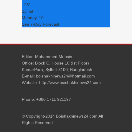
+
25°
Sylhet
Monday, 10
See 7-Day Forecast
Editor: Mohammed Mohsin
Office: Block C, House 10 (Ist Floor)
KumarPara, Sylhet-3100, Bangladesh
E-mail: boishakhinews24@hotmail.com
Website: http://www.boishakhinews24.com
Phone: +880 1711 921197
© Copyright-2014 Boishakhinews24.com All
Rights Reserved