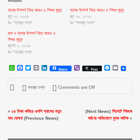
Related
হামের উপসর্গ নিয়ে আরও ৫ শিশুর মৃত্যু
হামের উপসর্গ নিয়ে আরও ৪ শিশুর মৃত্যু
জুন ১৮, ২০২৬
জুন ১৯, ২০২৬
In "স্বাস্থ্য তথ্য"
In "স্বাস্থ্য তথ্য"
হাম ও হামের উপসর্গ নিয়ে আরও ৫
শিশুর মৃত্যু
জুলাই ৩, ২০২৬
In "স্বাস্থ্য তথ্য"
WhatsApp
Facebook
Twitter
Print
LinkedIn
Viber
Messenger
Email
Share
Post
স্বাস্থ্য তথ্য
Comments are Off
«
৫৫ টাকা কমিয়ে এলপি গ্যাসের নতুন
(Next News)
সিলেটে শিশুকে
দাম ঘোষণা
(Previous News)
ধর্ষণের অভিযোগে যুবক আটক
»