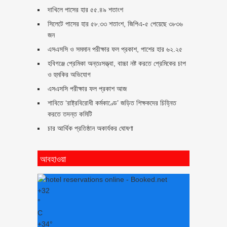
দাখিলে পাসের হার ৫৫.৪৯ শতাংশ
সিলেটে পাসের হার ৫৮.৩৩ শতাংশ, জিপিএ-৫ পেয়েছে ৩৮৩৬
জন
এসএসসি ও সমমান পরীক্ষার ফল প্রকাশ, পাশের হার ৬২.২৫
হবিগঞ্জে প্রেমিকা অন্তঃসত্ত্বা, বাচ্চা নষ্ট করতে প্রেমিকের চাপ
ও হুমকির অভিযোগ
এসএসসি পরীক্ষার ফল প্রকাশ আজ
শাবিতে ‘রাষ্ট্রবিরোধী কর্মকাণ্ডে’ জড়িত শিক্ষকদের চিহ্নিত
করতে তদন্ত কমিটি
চার আর্থিক প্রতিষ্ঠান অকার্যকর ঘোষণা
আবহাওয়া
+
32
°
C
+
34°