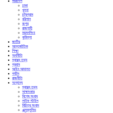
সারাদেশ
ঢাকা
খুলনা
চট্রগ্রাম
বরিশাল
রংপুর
রাজশাহী
ময়মনসিংহ
কুমিল্লা
জাতীয়
আন্তর্জাতিক
শিক্ষা
অর্থনীতি
স্বাস্থ্য তথ্য
প্রবাস
আইন আদালত
পর্যটন
রাজনীতি
অন্যান্য
স্বাস্থ্য তথ্য
সাক্ষাৎকার
বিশেষ সংবাদ
লাইফ স্টাইল
বিচিত্র সংবাদ
এক্সক্লুসিভ