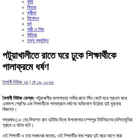
কৃষি
ফিচার
ক্রীড়া
বিনোদন
ধর্ম
নারী ও শিশু
মিডিয়া
তথ্য প্রযুক্তি
পটুয়াখালীতে রাতে ঘরে ঢুকে শিক্ষার্থীকে
পালাক্রমে ধর্ষণ
বৈশাখী নিউজ ২৪
|
মে ১৬, ২০২৬
বৈশাখী নিউজ ডেস্ক:
পটুয়াখালীর কলাপাড়ায় গভীর রাতে সিঁধ কেটে ঘরে প্রবেশ করে
একাদশ শ্রেণির এক শিক্ষার্থীকে পালাক্রমে ধর্ষণের অভিযোগ উঠেছে দুই যুবকের
বিরুদ্ধে।
শুক্রবার (১৫ মে) দিবাগত রাত দুইটার দিকে উপজেলার চম্পাপুর ইউনিয়নের চালিতাবুনিয়া
গ্রামে এ ঘটনা ঘটে।
ওই শিক্ষার্থী ও তার স্বজনরা জানায়, ওই শিক্ষার্থীর বাবা প্রায় দুই বছর আগে মারা