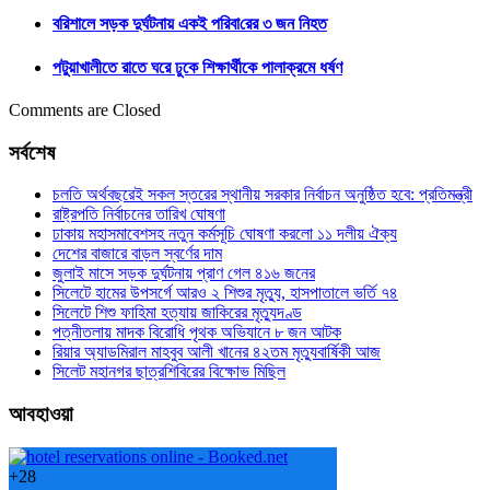
বরিশালে সড়ক দুর্ঘটনায় একই প‌রিবা‌রের ৩ জন নিহত
পটুয়াখালীতে রাতে ঘরে ঢুকে শিক্ষার্থীকে পালাক্রমে ধর্ষণ
Comments are Closed
সর্বশেষ
চলতি অর্থবছরেই সকল স্তরের স্থানীয় সরকার নির্বাচন অনুষ্ঠিত হবে: প্রতিমন্ত্রী
রাষ্ট্রপতি নির্বাচনের তারিখ ঘোষণা
ঢাকায় মহাসমাবেশসহ নতুন কর্মসূচি ঘোষণা করলো ১১ দলীয় ঐক্য
দেশের বাজারে বাড়ল স্বর্ণের দাম
জুলাই মাসে সড়ক দুর্ঘটনায় প্রাণ গেল ৪১৬ জনের
সিলেটে হামের উপসর্গে আরও ২ শিশুর মৃত্যু, হাসপাতালে ভর্তি ৭৪
সিলেটে শিশু ফাহিমা হত্যায় জাকিরের মৃত্যুদণ্ড
পত্নীতলায় মাদক বিরোধি পৃথক অভিযানে ৮ জন আটক
রিয়ার অ্যাডমিরাল মাহবুব আলী খানের ৪২তম মৃত্যুবার্ষিকী আজ
সিলেট মহানগর ছাত্রশিবিরের বিক্ষোভ মিছিল
আবহাওয়া
+
28