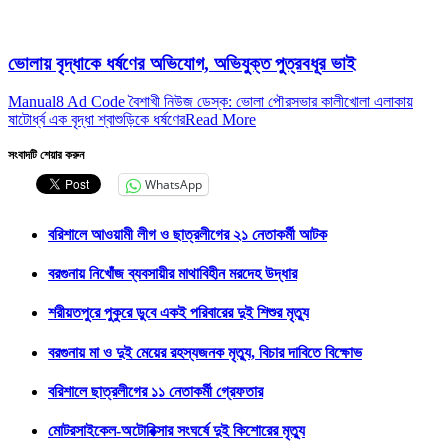
ভোলায় বৃদ্ধাকে ধর্ষণের অভিযোগ, অভিযুক্ত পুত্রবধূর ভাই
Manual8 Ad Code বৈশাখী নিউজ ডেস্ক: ভোলা পৌরসভার কালীখোলা এলাকায়
ষাটোর্ধ্ব এক বৃদ্ধা শ্বাশুড়িকে ধর্ষণের
Read More
সংবাদটি শেয়ার করুন
WhatsApp
বরিশালে আওয়ামী লীগ ও ছাত্রলীগের ২১ নেতাকর্মী আটক
বরগুনায় নিখোঁজ ব্যবসায়ীর মাথাবিহীন মরদেহ উদ্ধার
শরীয়তপুরে পুকুরে ডুবে একই পরিবারের দুই শিশুর মৃত্যু
বরগুনায় মা ও দুই মেয়ের রহস্যজনক মৃত্যু, বিচার দাবিতে বিক্ষোভ
বরিশালে ছাত্রলীগের ১১ নেতাকর্মী গ্রেফতার
মোটরসাইকেল-অটোরিক্সার সংঘর্ষে দুই কিশোরের মৃত্যু