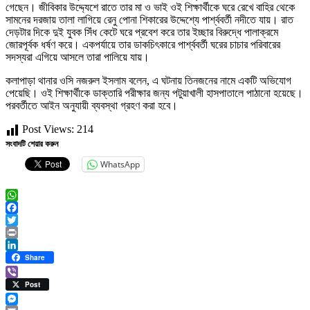
গেছেন। জীবিকার উদ্দ্যেশে রাতে তার মা ও ভাই ওই শিক্ষার্থীকে ঘরে রেখে বাহির থেকে
সামনের দরজায় তালা লাগিয়ে রেনু পোনা শিকারের উদ্দেশ্যে পার্শ্ববর্তী নদীতে যায়। রাত
দেড়টার দিকে দুই যুবক সিঁধ কেটে ঘরে প্রবেশ করে তার ইচ্ছার বিরুদ্ধে পালাক্রমে
জোরপূর্বক ধর্ষণ করে। একপর্যায়ে তার ডাকচিৎকারে পার্শ্ববর্তী ঘরের চাচার পরিবারের
সদস্যরা এগিয়ে আসলে তারা পালিয়ে যায়।
কলাপাড়া থানার ওসি নজরুল ইসলাম বলেন, এ ঘটনায় তিনজনের নামে একটি অভিযোগ
পেয়েছি। ওই শিক্ষার্থীকে ডাক্তারি পরীক্ষার জন্য পটুয়াখালী হাসপাতালে পাঠানো হয়েছে।
পরবর্তীতে আইন অনুযায়ী ব্যবস্থা গ্রহণ করা হবে।
Post Views:
214
সংবাদটি শেয়ার করুন
WhatsApp
WhatsApp
Facebook
Twitter
Print
LinkedIn
Share
Viber
Post