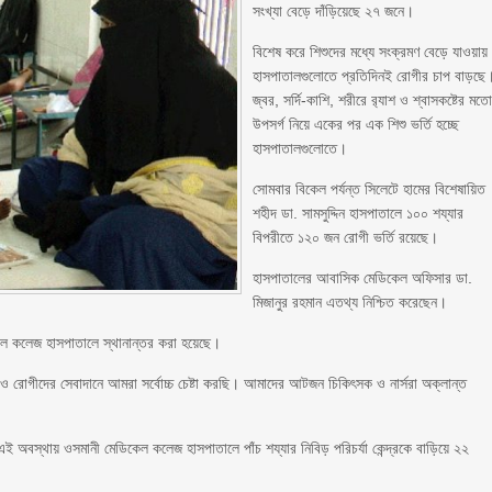
সংখ্যা বেড়ে দাঁড়িয়েছে ২৭ জনে।
বিশেষ করে শিশুদের মধ্যে সংক্রমণ বেড়ে যাওয়ায়
হাসপাতালগুলোতে প্রতিদিনই রোগীর চাপ বাড়ছে
জ্বর, সর্দি-কাশি, শরীরে র‍্যাশ ও শ্বাসকষ্টের মত
উপসর্গ নিয়ে একের পর এক শিশু ভর্তি হচ্ছে
হাসপাতালগুলোতে।
সোমবার বিকেল পর্যন্ত সিলেটে হামের বিশেষায়িত
শহীদ ডা. সামসুদ্দিন হাসপাতালে ১০০ শয্যার
বিপরীতে ১২০ জন রোগী ভর্তি রয়েছে।
হাসপাতালের আবাসিক মেডিকেল অফিসার ডা.
মিজানুর রহমান এতথ্য নিশ্চিত করেছেন।
কেল কলেজ হাসপাতালে স্থানান্তর করা হয়েছে।
 রোগীদের সেবাদানে আমরা সর্বোচ্চ চেষ্টা করছি। আমাদের আটজন চিকিৎসক ও নার্সরা অক্লান্ত
 অবস্থায় ওসমানী মেডিকেল কলেজ হাসপাতালে পাঁচ শয্যার নিবিড় পরিচর্যা কেন্দ্রকে বাড়িয়ে ২২