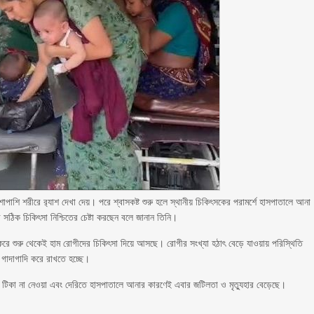
াপাশি শরীরে র‍্যাশ দেখা দেয়। পরে শ্বাসকষ্ট শুরু হলে স্থানীয় চিকিৎসকের পরামর্শে হাসপাতালে আনা
সঠিক চিকিৎসা নিশ্চিতের চেষ্টা করছেন বলে জানান তিনি।
 করে শুরু থেকেই হাম রোগীদের চিকিৎসা দিয়ে আসছে। রোগীর সংখ্যা হঠাৎ বেড়ে যাওয়ায় পরিস্থিতি
 গাদাগাদি করে রাখতে হচ্ছে।
মতো টিকা না নেওয়া এবং দেরিতে হাসপাতালে আনার কারণেই এবার জটিলতা ও মৃত্যুহার বেড়েছে।