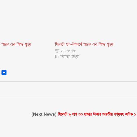
ে আরও এক শিশুর মৃত্যু
সিলেটে হাম-উপসর্গে আরও এক শিশুর মৃত্যু
জুন ১০, ২০২৬
In "স্বাস্থ্য তথ্য"
senger
Email
(Next News)
সিলেটে ৯ লাখ ৩৩ হাজার টাকার ভারতীয় পণ্যসহ আটক ১