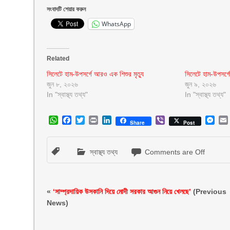
সংবাদটি শেয়ার করুন
WhatsApp
Related
সিলেটে হাম-উপসর্গে আরও এক শিশুর মৃত্যু
সিলেটে হাম-উপসর্গ
জুন ৮, ২০২৬
জুন ৯, ২০২৬
In "স্বাস্থ্য তথ্য"
In "স্বাস্থ্য তথ্য"
WhatsApp
Facebook
Twitter
Print
LinkedIn
Viber
Mes
Share
Post
স্বাস্থ্য তথ্য
Comments are Off
«
‘সাম্প্রদায়িক উসকানি দিয়ে মোদী সরকার আগুন নিয়ে খেলছে’
(Previous
News)