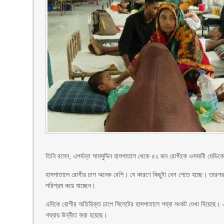
তিনি বলেন, এপর্যন্ত সামসুদ্দিন হাসপাতাল থেকে ৫২ জন রোগীকে ওসমানী মেডি
হাসপাতালে রোগীর চাপ অনেক বেশি। যে কারণে কিছুটা বেগ পেতে হচ্ছে। তারপরও
পরিশ্রম করে যাচ্ছেন।
এদিকে রোগীর অতিরিক্ত চাপে সিলেটের হাসপাতালে শয্যা সংকট দেখা দিয়েছে। এই
শয্যায় উন্নীত করা হয়েছে।