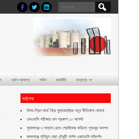
Search
for:
াস
আইন আদালত
পর্যটন
রাজনীতি
অন্যান্য
সর্বশেষ
ভিসা-গ্রিন কার্ড নিয়ে যুক্তরাষ্ট্রের নতুন নীতিমালা ঘোষণা
এসএসসি পরীক্ষার ফল প্রকাশ ১০ আগস্ট
সুনামগঞ্জে ৩ সন্তান রেখে প্রেমিকের বাড়িতে গৃহবধূর অনশন
কমলগঞ্জে হাবিবুন নেছা চৌধুরী গার্লস একাডেমি পরিদর্শন