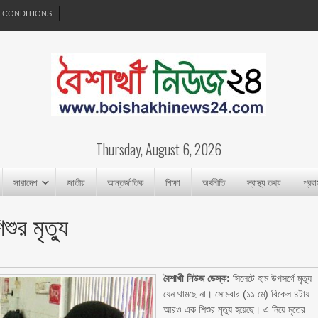
 CONDITIONS
Thursday, August 6, 2026
সারাদেশ
জাতীয়
আন্তর্জাতিক
শিক্ষা
অর্থনীতি
স্বাস্থ্য তথ্য
প্রব
ুর মৃত্যু
বৈশাখী নিউজ ডেস্ক:
সিলেটে হাম উপসর্গে মৃত্যু
যেন থামছে না। সোমবার (১১ মে) বিকেল ৪টায়
আরও এক শিশুর মৃত্যু হয়েছে। এ নিয়ে মৃতের