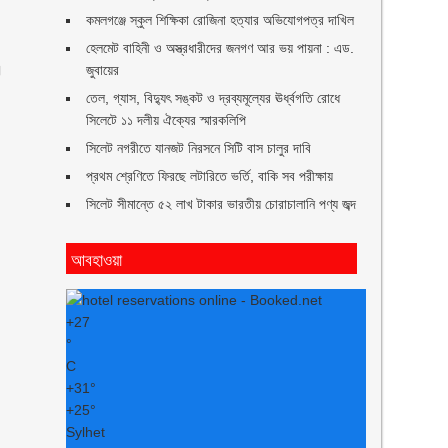
কমলগঞ্জে স্কুল শিক্ষিকা রোজিনা হত্যার অভিযোগপত্র দাখিল
হেলমেট বাহিনী ও অস্ত্রধারীদের জনগণ আর ভয় পায়না : এড.
।
জুবায়ের
ো
তেল, গ্যাস, বিদ্যুৎ সঙ্কট ও দ্রব্যমূল্যের ঊর্ধ্বগতি রোধে
সিলেটে ১১ দলীয় ঐক্যের স্মারকলিপি
সিলেট নগরীতে যানজট নিরসনে সিটি বাস চালুর দাবি
প্রথম শ্রেণিতে ফিরছে লটারিতে ভর্তি, বাকি সব পরীক্ষায়
সিলেট সীমান্তে ৫২ লাখ টাকার ভারতীয় চোরাচালানি পণ্য জব্দ
আবহাওয়া
+
27
°
C
+
31°
+
25°
Sylhet