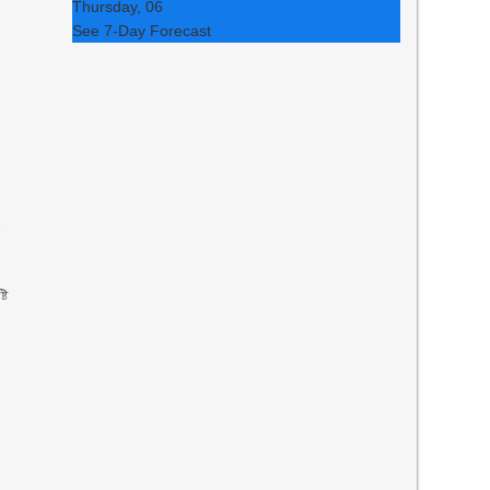
Thursday, 06
See 7-Day Forecast
ে
টি