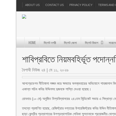
ABOUT US
CONTACT US
PRIVACY POLICY
TERMS AND 
HOME
সিলেট নগরী
সিলেট জেলা
সিলেট বিভাগ
সারাদ
শাবিপ্রবিতে নিয়মবহির্ভূত পদোন
বৈশাখী নিউজ ২৪
|
মে ১১, ২০২৬
আপগ্রেডেশন নীতিমালা লঙ্ঘন করে ক্ষমতার অপব্যবহারের অভিযোগে শাহজালাল বিজ্ঞা
একান্ত সচিব কবির উদ্দিনসহ দুজনকে শাস্তি দেওয়া হয়েছে।
রোববার (১০ মে) অনুষ্ঠিত বিশ্ববিদ্যালয়ের ২৪১তম সিন্ডিকেট সভায় এ সিদ্ধান্ত 
তদন্তে প্রমাণিত হয়েছে, রেজিস্ট্রার দপ্তরের উপরেজিস্ট্রার কবির উদ্দিন নীত
ছাড়া কেন্দ্রীয় গ্রন্থাগারের উপগ্রন্থাগারিক সেবিকা সুলতানাকে প্রয়োজনীয় য