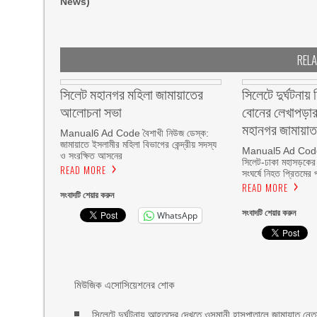
News)
REL
সিলেট মহানগর মহিলা জামায়াতের
সিলেটে দুর্ঘটনায়
আলোচনা সভা
বোনের লেখাপড়ার
মহানগর জামায়া
Manual6 Ad Code বৈশাখী নিউজ ডেস্ক:
জামায়াতে ইসলামীর মহিলা বিভাগের কেন্দ্রীয় সদস্য
Manual5 Ad Code ব
ও সংরক্ষিত আসনের
সিলেট-ঢাকা মহাসড়কের
READ MORE
সংঘর্ষে নিহত প্রিতমের 
READ MORE
সংবাদটি শেয়ার করুন
সংবাদটি শেয়ার করুন
WhatsApp
মিউজিক এসোসিয়েশনের শোক
সিলেটে দুর্ঘটনায় আহতদের দেখতে ওসমানী হাসপাতালে জামায়াত নেতৃবৃ