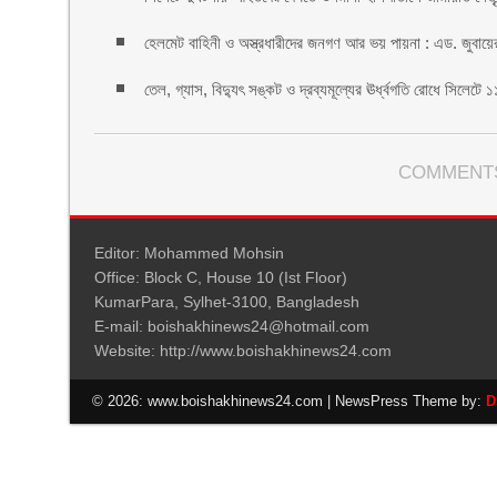
হেলমেট বাহিনী ও অস্ত্রধারীদের জনগণ আর ভয় পায়না : এড. জুবায়ে
তেল, গ্যাস, বিদ্যুৎ সঙ্কট ও দ্রব্যমূল্যের ঊর্ধ্বগতি রোধে সিলেটে 
COMMENTS
Editor: Mohammed Mohsin
Office: Block C, House 10 (Ist Floor)
KumarPara, Sylhet-3100, Bangladesh
E-mail: boishakhinews24@hotmail.com
Website: http://www.boishakhinews24.com
© 2026: www.boishakhinews24.com
| NewsPress Theme by:
D