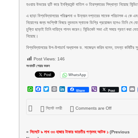
হওয়ায় উভয়ের দুটি করে ইনক্রিমেন্ট বাতিল ও তিরস্কারের সিদ্ধান্ত নিয়েছে সিন্ড
এ ছাড়া বিশ্ববিদ্যালয়ের পরিকল্পনা ও উন্নয়ন দপ্তরের সাবেক পরিচালক এ কে 
নিয়োগের জন্য সংশ্লিষ্ট বিষয়ে ন্যূনতম স্নাতক ডিগ্রি প্রয়োজন হলেও তিনি স
চুক্তি ছাড়াই তিনি দায়িত্ব পালন করেন। সিন্ডিকেট সভা এই সময়ে গ্রহণ করা বে
নিয়েছে।
বিশ্ববিদ্যালয়ের উপ-উপাচার্য অধ্যাপক ড. সাজেদুল করিম বলেন, তদন্ত কমিটির স
Post Views:
146
সংবাদটি শেয়ার করুন
WhatsApp
WhatsApp
Facebook
Twitter
Print
LinkedIn
Viber
Mess
E
Share
Post
সিলেট নগরী
Comments are Off
«
সিলেটে ৯ লাখ ৩৩ হাজার টাকার ভারতীয় পণ্যসহ আটক ১
(Previous