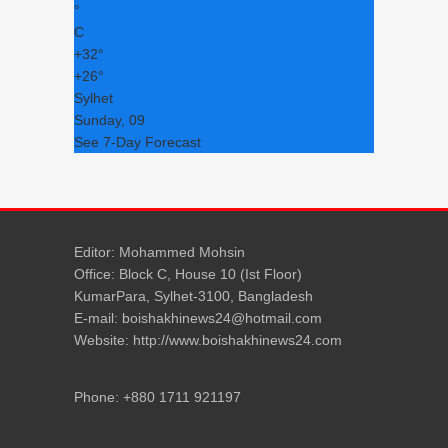
°
C
+
32°
+
26°
Sylhet
Sunday, 09
See 7-Day Forecast
Editor: Mohammed Mohsin
Office: Block C, House 10 (Ist Floor)
KumarPara, Sylhet-3100, Bangladesh
E-mail: boishakhinews24@hotmail.com
Website: http://www.boishakhinews24.com
Phone: +880 1711 921197