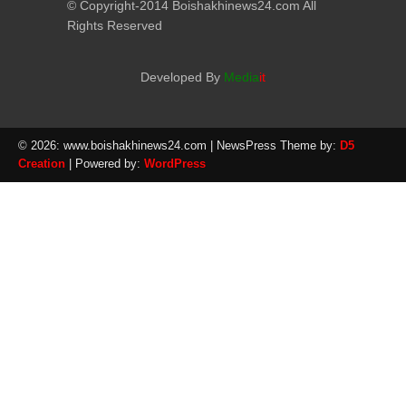
© Copyright-2014 Boishakhinews24.com All
Rights Reserved
Developed By
Media
it
© 2026: www.boishakhinews24.com
| NewsPress Theme by:
D5
Creation
| Powered by:
WordPress