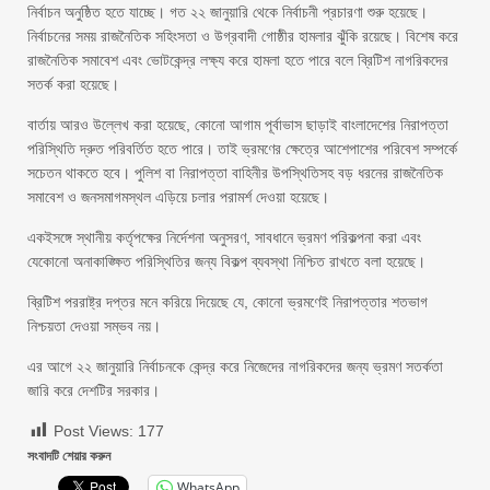
নির্বাচন অনুষ্ঠিত হতে যাচ্ছে। গত ২২ জানুয়ারি থেকে নির্বাচনী প্রচারণা শুরু হয়েছে।
নির্বাচনের সময় রাজনৈতিক সহিংসতা ও উগ্রবাদী গোষ্ঠীর হামলার ঝুঁকি রয়েছে। বিশেষ করে
রাজনৈতিক সমাবেশ এবং ভোটকেন্দ্র লক্ষ্য করে হামলা হতে পারে বলে ব্রিটিশ নাগরিকদের
সতর্ক করা হয়েছে।
বার্তায় আরও উল্লেখ করা হয়েছে, কোনো আগাম পূর্বাভাস ছাড়াই বাংলাদেশের নিরাপত্তা
পরিস্থিতি দ্রুত পরিবর্তিত হতে পারে। তাই ভ্রমণের ক্ষেত্রে আশেপাশের পরিবেশ সম্পর্কে
সচেতন থাকতে হবে। পুলিশ বা নিরাপত্তা বাহিনীর উপস্থিতিসহ বড় ধরনের রাজনৈতিক
সমাবেশ ও জনসমাগমস্থল এড়িয়ে চলার পরামর্শ দেওয়া হয়েছে।
একইসঙ্গে স্থানীয় কর্তৃপক্ষের নির্দেশনা অনুসরণ, সাবধানে ভ্রমণ পরিকল্পনা করা এবং
যেকোনো অনাকাঙ্ক্ষিত পরিস্থিতির জন্য বিকল্প ব্যবস্থা নিশ্চিত রাখতে বলা হয়েছে।
ব্রিটিশ পররাষ্ট্র দপ্তর মনে করিয়ে দিয়েছে যে, কোনো ভ্রমণেই নিরাপত্তার শতভাগ
নিশ্চয়তা দেওয়া সম্ভব নয়।
এর আগে ২২ জানুয়ারি নির্বাচনকে কেন্দ্র করে নিজেদের নাগরিকদের জন্য ভ্রমণ সতর্কতা
জারি করে দেশটির সরকার।
Post Views:
177
সংবাদটি শেয়ার করুন
WhatsApp