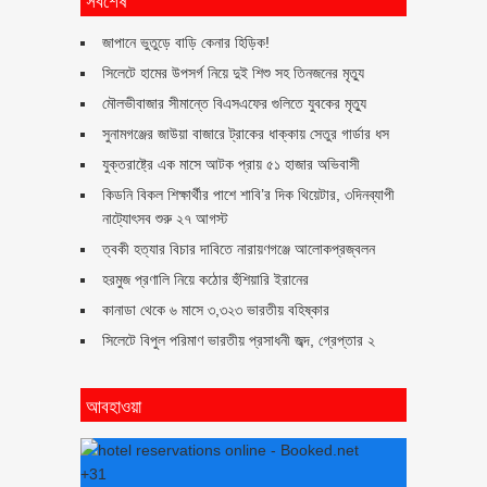
জাপানে ভুতুড়ে বাড়ি কেনার হিড়িক!
সিলেটে হামের উপসর্গ নিয়ে দুই শিশু সহ তিনজনের মৃত্যু
মৌলভীবাজার সীমান্তে বিএসএফের গুলিতে যুবকের ‍মৃত্যু
সুনামগঞ্জের জাউয়া বাজারে ট্রাকের ধাক্কায় সেতুর গার্ডার ধস
যুক্তরাষ্ট্রে এক মাসে আটক প্রায় ৫১ হাজার অভিবাসী
কিডনি বিকল শিক্ষার্থীর পাশে শাবি’র দিক থিয়েটার, ৩দিনব্যাপী
নাট্যোৎসব শুরু ২৭ আগস্ট
ত্বকী হত্যার বিচার দাবিতে নারায়ণগঞ্জে আলোকপ্রজ্বলন
হরমুজ প্রণালি নিয়ে কঠোর হুঁশিয়ারি ইরানের
কানাডা থেকে ৬ মাসে ৩,৩২৩ ভারতীয় বহিষ্কার
সিলেটে বিপুল পরিমাণ ভারতীয় প্রসাধনী জব্দ, গ্রেপ্তার ২
আবহাওয়া
+
31