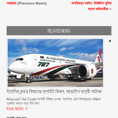
অব্যাহত
(Previous News)
নাগরিকত্ব আইন: ডিজিটাল সুবিধা
পাবেন অভিবাসীরা
»
RELATED NEWS
ইতালির বন্দরে বিমানের ফ্লাইট বিকল, আড়াইশ যাত্রী আটকা
Manual7 Ad Code বৈশাখী নিউজ ডেস্ক: ইতালির রোম বিমানবন্দরে যান্ত্রিক
ত্রুটির কবলে পড়ে দীর্ঘ সাত
READ MORE
সংবাদটি শেয়ার করুন