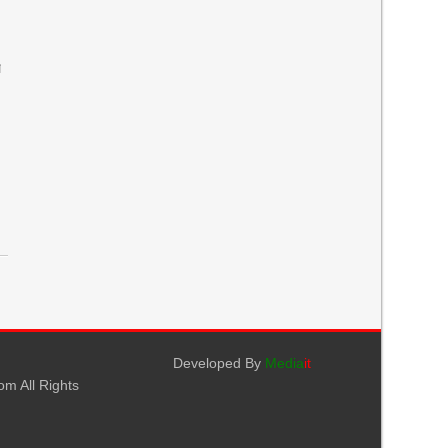
র
Developed By
Media
it
m All Rights