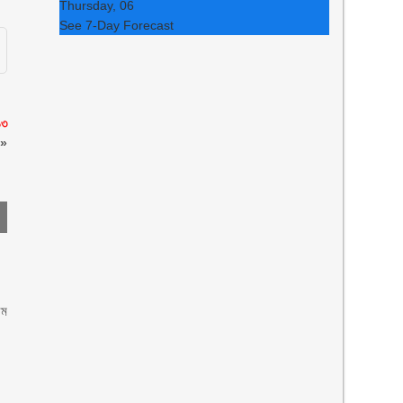
Thursday, 06
See 7-Day Forecast
১৩
»
িম