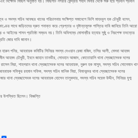
 বিক্ষোভ মিছিল অনুষ্ঠিত হয়। মিছিলটি নগরীর কেন্দ্রীয় শহীদ মিনার থেকে শুরু হয়ে প্রধান প্রধান
্বে ও সদস্য সচিব আফছর খানের পরিচালনায় সংক্ষিপ্ত সমাবেশে ভিপি মাহববুল হক চৌধুরী বলেন,
াণ্ডের সাথে জড়িতদের দ্রুত শনাক্ত করে গ্রেপ্তার ও দৃষ্টান্তমূলক শাস্তির দাবি জানিয়ে তিনি আরো
 ও আইনের শাসন প্রতিষ্ঠা সম্ভব নয়। তিনি অবিলম্বে মোসাব্বীর হত্যার সুষ্ঠু ও নিরপেক্ষ তদন্তের
্রতি জোর দাবি জানান।
ান হারুন পনির, আহবায়ক কমিটির সিনিয়র সদস্য দেওয়ান রেজা মজিদ, তসির আলী, মেসবা আহমদ
, শামীম আহমদ চৌধুরী, ইবনে জাহান তানভীর, সোবহান আজাদ, কোতোয়ালি থানা স্বেচ্ছাসেবক দলের
রাসেল মিয়া, শাহপরান থানা স্বেচ্ছাসেবক দলের আহবায়ক, নুরুল হক মাসুম, সদস্য সচিব সোলেমান খা
 আহবায়ক সফিকুর রহমান সফিক, সদস্য সচিব মানিক মিয়া, বিমানবন্দর থানা স্বেচ্ছাসেবক দলের
 থানা স্বেচ্ছাসেবক দলের আহবায়ক হোসেন তালুকদার, সদস্য সচিব সয়েফ উদ্দীন, সিনিয়র যুগ্ম
ের উপস্থিত ছিলেন। বিজ্ঞপ্তি
senger
Email