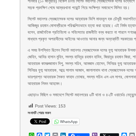
শনিবার (১০ জানুয়ারি) বিকেল ৪টায় সিলেট মহানগর স্বেচ্ছাসেবক দলের উদ্যোগে এই
সড়ক প্রদক্ষিণ শেষে আম্বরখানা পয়েন্টে গিয়ে সংক্ষিপ্ত সমাবেশে মিলিত হয়।
সিলেট মহানগর স্বেচ্ছাসেবক দলের আহ্বায়ক ভিপি মাহববুল হক চৌধুরী সভাপতিত
আজিজুর রহমান মোসাব্বীরকে পরিকল্পিতভাবে হত্যা করা হয়েছে। এই নির্মম হত্যাক
বলেন, রাজনৈতিক প্রতিহিংসা ও সহিংসতার রাজনীতি বন্ধ করতে না পারলে গণতন্ত্র
মাধ্যমে প্রকৃত অপরাধীদের আইনের আওতায় আনার জন্য অন্তর্র্বতী সরকারের প
এ সময় উপস্থিত ছিলেন সিলেট মহানগর স্বেচ্ছাসেবক দলের যুগ্ম আহবায়ক উসম
জেহিন, আবির হাসান মুহিন, সদস্য হাবিবুর রহমান হাবিব, জিয়াবুর রহমান জিয়া
আহবায়ক কামরুজামান দিপু, সদস্য সচিব, আমজাদ হোসেন, সিনিয়র যুগ্ম আহবায়ক 
সিনিয়র যুগ্ম আহবায়ক, আব্দু সালাম আজাদ, জালালাবাদ থানা স্বেচ্ছাসেবক দলের
ভারপ্রাপ্ত আহবায়ক সৈকত ফাহাদ তোষার, সদস্য সচিব এস এম সাগর, মোগলাবাজার
আহবায়ক লিমন আহমেদ।
এছাড়াও মিছিল ও সমাবেশে সিলেট মহানগরের ৬টি থানা ও ৪২টি ওয়ার্ডের নেতৃবৃন্দ
Post Views:
153
সংবাদটি শেয়ার করুন
WhatsApp
WhatsApp
Facebook
Twitter
Print
LinkedIn
Viber
Mes