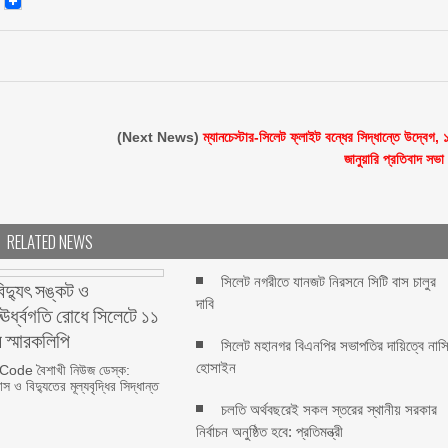
(Next News)
ম্যানচেস্টার-সিলেট ফ্লাইট বন্ধের সিদ্ধান্তে উদ্বেগ, 
জানুয়ারি প্রতিবাদ সভা
RELATED NEWS
সিলেট নগরীতে যানজট নিরসনে সিটি বাস চালুর
বিদ্যুৎ সঙ্কট ও
দাবি
র ঊর্ধ্বগতি রোধে সিলেটে ১১
 স্মারকলিপি
সিলেট মহানগর বিএনপির সভাপতির দায়িত্বে নাস
হোসাইন
ode বৈশাখী নিউজ ডেস্ক:
স ও বিদ্যুতের মূল্যবৃদ্ধির সিদ্ধান্ত
চলতি অর্থবছরেই সকল স্তরের স্থানীয় সরকার
নির্বাচন অনুষ্ঠিত হবে: প্রতিমন্ত্রী