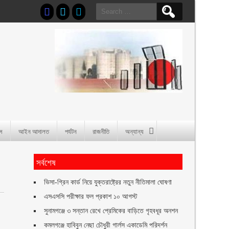
Search
for:
াস
আইন আদালত
পর্যটন
রাজনীতি
অন্যান্য
সর্বশেষ
ভিসা-গ্রিন কার্ড নিয়ে যুক্তরাষ্ট্রের নতুন নীতিমালা ঘোষণা
এসএসসি পরীক্ষার ফল প্রকাশ ১০ আগস্ট
সুনামগঞ্জে ৩ সন্তান রেখে প্রেমিকের বাড়িতে গৃহবধূর অনশন
কমলগঞ্জে হাবিবুন নেছা চৌধুরী গার্লস একাডেমি পরিদর্শন