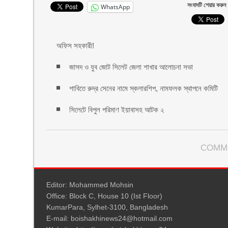
সংবাদটি শেয়ার করুন
WhatsApp
অফিস সহকারী!
জাসদ ও যুব জোট সিলেট জেলা শাখার আলোচনা সভা
শাবিতে রুদ্র সেনের নামে স্কলারশিপ, নামফলক স্থাপনে কমিটি
সিলেটে বিপুল পরিমাণ ইয়াবাসহ আটক ২
COMM
Editor: Mohammed Mohsin
Office: Block C, House 10 (Ist Floor)
KumarPara, Sylhet-3100, Bangladesh
E-mail: boishakhinews24@hotmail.com