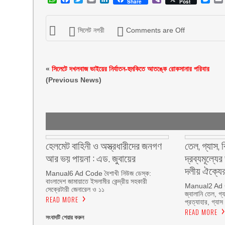
Share
Post
সিলেট নগরী
Comments are Off
«
সিলেটে দখলবাজ ভাইয়ের নির্যাতন-হুমকিতে আতঙ্কে রোকসানার পরিবার
(Previous News)
হেলমেট বাহিনী ও অস্ত্রধারীদের জনগণ
তেল, গ্যাস, 
আর ভয় পায়না : এড. জুবায়ের
দ্রব্যমূল্যে
দলীয় ঐক্যের
Manual6 Ad Code বৈশাখী নিউজ ডেস্ক:
বাংলাদেশ জামায়াতে ইসলামীর কেন্দ্রীয় সহকারী
Manual2 Ad C
সেক্রেটারী জেনারেল ও ১১
জ্বালানি তেল, গ্যা
READ MORE
প্রত্যাহার, গ্যাস
READ MORE
সংবাদটি শেয়ার করুন