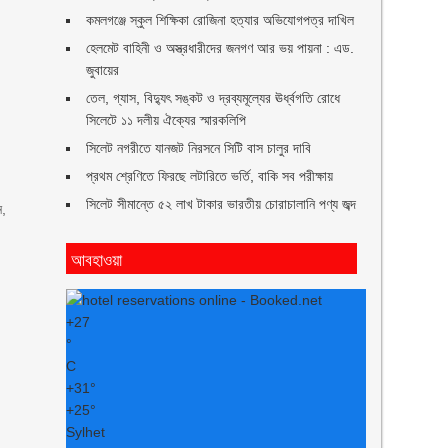
কমলগঞ্জে স্কুল শিক্ষিকা রোজিনা হত্যার অভিযোগপত্র দাখিল
হেলমেট বাহিনী ও অস্ত্রধারীদের জনগণ আর ভয় পায়না : এড.
জুবায়ের
তেল, গ্যাস, বিদ্যুৎ সঙ্কট ও দ্রব্যমূল্যের ঊর্ধ্বগতি রোধে
সিলেটে ১১ দলীয় ঐক্যের স্মারকলিপি
সিলেট নগরীতে যানজট নিরসনে সিটি বাস চালুর দাবি
প্রথম শ্রেণিতে ফিরছে লটারিতে ভর্তি, বাকি সব পরীক্ষায়
সিলেট সীমান্তে ৫২ লাখ টাকার ভারতীয় চোরাচালানি পণ্য জব্দ
ন,
আবহাওয়া
+
27
°
C
+
31°
+
25°
Sylhet