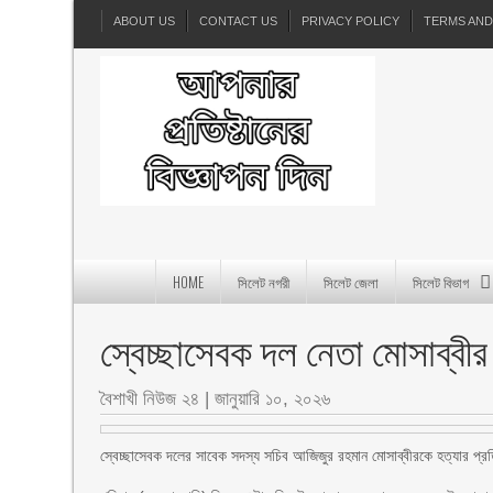
ABOUT US
CONTACT US
PRIVACY POLICY
TERMS AND
HOME
সিলেট নগরী
সিলেট জেলা
সিলেট বিভাগ
স্বেচ্ছাসেবক দল নেতা মোসাব্বীর
বৈশাখী নিউজ ২৪
|
জানুয়ারি ১০, ২০২৬
স্বেচ্ছাসেবক দলের সাবেক সদস্য সচিব আজিজুর রহমান মোসাব্বীরকে হত্যার প্রতিব