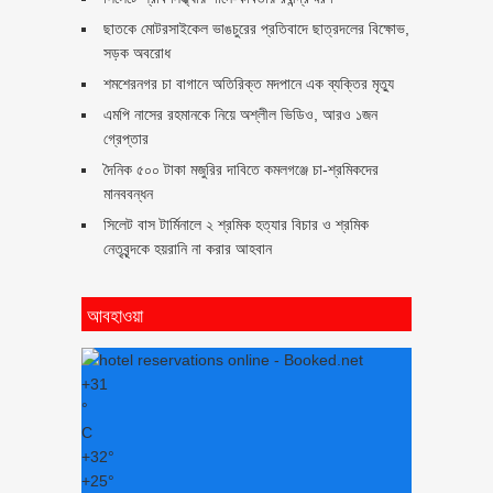
ছাতকে মোটরসাইকেল ভাঙচুরের প্রতিবাদে ছাত্রদলের বিক্ষোভ,
সড়ক অবরোধ
শমশেরনগর চা বাগানে অতিরিক্ত মদপানে এক ব্যক্তির মৃত্যু
এমপি নাসের রহমানকে নিয়ে অশ্লীল ভিডিও, আরও ১জন
গ্রেপ্তার
দৈনিক ৫০০ টাকা মজুরির দাবিতে কমলগঞ্জে চা-শ্রমিকদের
মানববন্ধন
সিলেট বাস টার্মিনালে ২ শ্রমিক হত্যার বিচার ও শ্রমিক
নেতৃবৃন্দকে হয়রানি না করার আহবান
আবহাওয়া
+
31
°
C
+
32°
+
25°