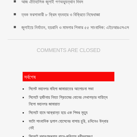
আজ ঐতিহাসিক জুলাই গণঅভ্যুত্থান দিবস
ত্বক ফরসাকারী ৮ ক্রিম ব্যবহার ও বিক্রিতে নিষেধাজ্ঞা
জুলাইয়ে নির্যাতন, হয়রানি ও মামলার শিকার ৫৫ সাংবাদিক: এইচআরএসএস
COMMENTS ARE CLOSED
সর্বশেষ
সিলেট মহানগর মহিলা জামায়াতের আলোচনা সভা
সিলেটে দুর্ঘটনায় নিহত প্রিতমের বোনের লেখাপড়ার দায়িত্ব
নিলো মহানগর জামায়াত
সিলেটে হামে আক্রান্ত হয়ে এক শিশুর মৃত্যু
ফটো সাংবাদিক দুলাল হোসেনের বাসায় চুরি, ৪দিনেও উদ্ধার
নেই
সিলেটে শ্রাবণসন্ধ্যায় গানে-কবিতায় রবীন্দ্রস্মরণ