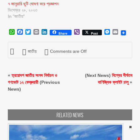
৭ জানুয়ারি ছুটি ঘোষণা করে প্রজ্ঞাপন
ডিসেম্বর ২৮, ২০২৩
In "জাতীয়"
WhatsApp
Facebook
Twitter
Print
LinkedIn
Viber
Messenger
Email
Share
Post
জাতীয়
Comments are Off
«
ত্রয়োদশ জাতীয় সংসদ নির্বাচন ও
(Next News)
বিশ্বের দীর্ঘতম
গণভোট ১২ ফেব্রুয়ারী
(Previous
বাণিজ্যিক ফ্লাইট চালু
»
News)
RELATED NEWS