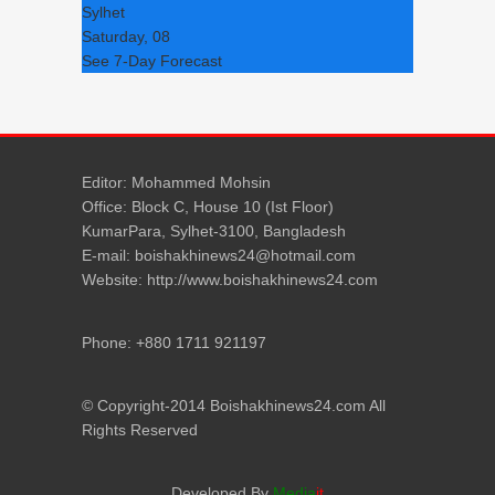
Sylhet
Saturday, 08
See 7-Day Forecast
Editor: Mohammed Mohsin
Office: Block C, House 10 (Ist Floor)
KumarPara, Sylhet-3100, Bangladesh
E-mail: boishakhinews24@hotmail.com
Website: http://www.boishakhinews24.com
Phone: +880 1711 921197
© Copyright-2014 Boishakhinews24.com All
Rights Reserved
Developed By
Media
it