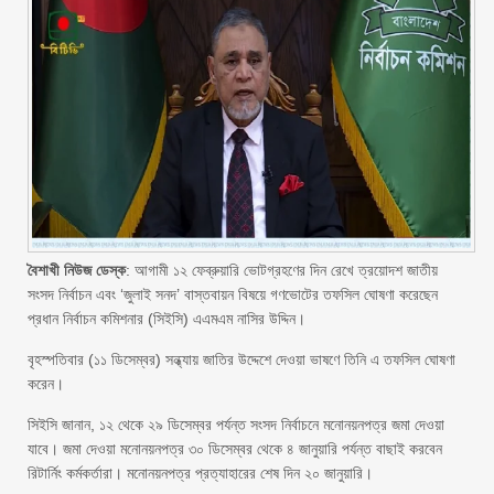
বৈশাখী নিউজ ডেস্ক
: আগামী ১২ ফেব্রুয়ারি ভোটগ্রহণের দিন রেখে ত্রয়োদশ জাতীয়
সংসদ নির্বাচন এবং ‘জুলাই সনদ’ বাস্তবায়ন বিষয়ে গণভোটের তফসিল ঘোষণা করেছেন
প্রধান নির্বাচন কমিশনার (সিইসি) এএমএম নাসির উদ্দিন।
বৃহস্পতিবার (১১ ডিসেম্বর) সন্ধ্যায় জাতির উদ্দেশে দেওয়া ভাষণে তিনি এ তফসিল ঘোষণা
করেন।
সিইসি জানান, ১২ থেকে ২৯ ডিসেম্বর পর্যন্ত সংসদ নির্বাচনে মনোনয়নপত্র জমা দেওয়া
যাবে। জমা দেওয়া মনোনয়নপত্র ৩০ ডিসেম্বর থেকে ৪ জানুয়ারি পর্যন্ত বাছাই করবেন
রিটার্নিং কর্মকর্তারা। মনোনয়নপত্র প্রত্যাহারের শেষ দিন ২০ জানুয়ারি।