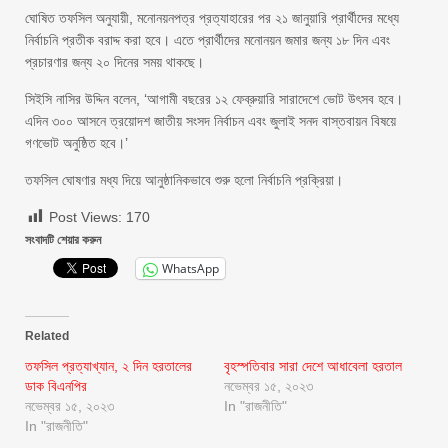
ঘোষিত তফসিল অনুযায়ী, মনোনয়নপত্র প্রত্যাহারের পর ২১ জানুয়ারি প্রার্থীদের মধ্যে
নির্বাচনি প্রতীক বরাদ্দ করা হবে। এতে প্রার্থীদের মনোনয়ন জমার জন্য ১৮ দিন এবং
প্রচারণার জন্য ২০ দিনের সময় থাকছে।
সিইসি নাসির উদ্দিন বলেন, ‘আগামী বছরের ১২ ফেব্রুয়ারি সারাদেশে ভোট উৎসব হবে।
এদিন ৩০০ আসনে ত্রয়োদশ জাতীয় সংসদ নির্বাচন এবং জুলাই সনদ বাস্তবায়ন বিষয়ে
গণভোট অনুষ্ঠিত হবে।’
তফসিল ঘোষণার মধ্য দিয়ে আনুষ্ঠানিকভাবে শুরু হলো নির্বাচনি প্রক্রিয়া।
Post Views:
170
সংবাদটি শেয়ার করুন
WhatsApp
Related
তফসিল প্রত্যাখ্যান, ২ দিন হরতালের
বৃহস্পতিবার সারা দেশে আধাবেলা হরতাল
ডাক বিএনপির
নভেম্বর ১৫, ২০২৩
নভেম্বর ১৫, ২০২৩
In "রাজনীতি"
In "রাজনীতি"