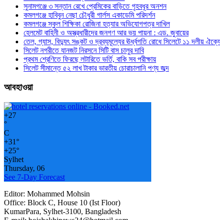
সুনামগঞ্জে ৩ সন্তান রেখে প্রেমিকের বাড়িতে গৃহবধূর অনশন
কমলগঞ্জে হাবিবুন নেছা চৌধুরী গার্লস একাডেমি পরিদর্শন
কমলগঞ্জে স্কুল শিক্ষিকা রোজিনা হত্যার অভিযোগপত্র দাখিল
হেলমেট বাহিনী ও অস্ত্রধারীদের জনগণ আর ভয় পায়না : এড. জুবায়ের
তেল, গ্যাস, বিদ্যুৎ সঙ্কট ও দ্রব্যমূল্যের ঊর্ধ্বগতি রোধে সিলেটে ১১ দলীয় ঐক্য
সিলেট নগরীতে যানজট নিরসনে সিটি বাস চালুর দাবি
প্রথম শ্রেণিতে ফিরছে লটারিতে ভর্তি, বাকি সব পরীক্ষায়
সিলেট সীমান্তে ৫২ লাখ টাকার ভারতীয় চোরাচালানি পণ্য জব্দ
আবহাওয়া
+
27
°
C
+
31°
+
25°
Sylhet
Thursday, 06
See 7-Day Forecast
Editor: Mohammed Mohsin
Office: Block C, House 10 (Ist Floor)
KumarPara, Sylhet-3100, Bangladesh