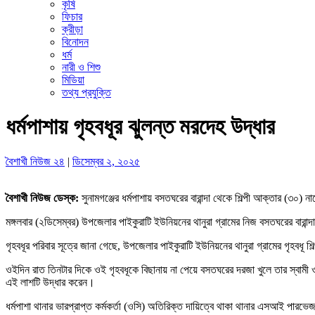
কৃষি
ফিচার
ক্রীড়া
বিনোদন
ধর্ম
নারী ও শিশু
মিডিয়া
তথ্য প্রযুক্তি
ধর্মপাশায় গৃহবধূর ঝুলন্ত মরদেহ উদ্ধার
বৈশাখী নিউজ ২৪
|
ডিসেম্বর ২, ২০২৫
বৈশাখী নিউজ ডেস্ক:
সুনামগঞ্জের ধর্মপাশায় বসতঘরের বারান্দা থেকে শিল্পী আক্তার (৩০)
মঙ্গলবার (২ডিসেম্বর) উপজেলার পাইকুরাটি ইউনিয়নের থানুরা গ্রামের নিজ বসতঘরের বারান্
গৃহবধূর পরিবার সূত্রে জানা গেছে, উপজেলার পাইকুরাটি ইউনিয়নের থানুরা গ্রামের গৃহবধূ 
ওইদিন রাত তিনটার দিকে ওই গৃহবধূকে বিছানায় না পেয়ে বসতঘরের দরজা খুলে তার স্বামী ও 
এই লাশটি উদ্ধার করেন।
ধর্মপাশা থানার ভারপ্রাপ্ত কর্মকর্তা (ওসি) অতিরিক্ত দায়িত্বে থাকা থানার এসআই পারভ