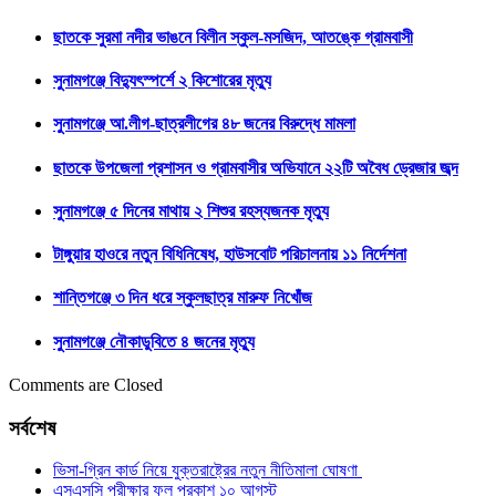
ছাতকে সুরমা নদীর ভাঙনে বিলীন স্কুল-মসজিদ, আতঙ্কে গ্রামবাসী
সুনামগঞ্জে বিদ্যুৎস্পর্শে ২ কিশোরের মৃত্যু
সুনামগঞ্জে আ.লীগ-ছাত্রলীগের ৪৮ জনের বিরুদ্ধে মামলা
ছাতকে উপজেলা প্রশাসন ও গ্রামবাসীর অভিযানে ২২টি অবৈধ ড্রেজার জব্দ
সুনামগঞ্জে ৫ দিনের মাথায় ২ শিশুর রহস্যজনক মৃত্যু
টাঙ্গুয়ার হাওরে নতুন বিধিনিষেধ, হাউসবোট পরিচালনায় ১১ নির্দেশনা
শান্তিগঞ্জে ৩ দিন ধরে স্কুলছাত্র মারুফ নিখোঁজ
সুনামগঞ্জে নৌকাডুবিতে ৪ জনের মৃত্যু
Comments are Closed
সর্বশেষ
ভিসা-গ্রিন কার্ড নিয়ে যুক্তরাষ্ট্রের নতুন নীতিমালা ঘোষণা
এসএসসি পরীক্ষার ফল প্রকাশ ১০ আগস্ট