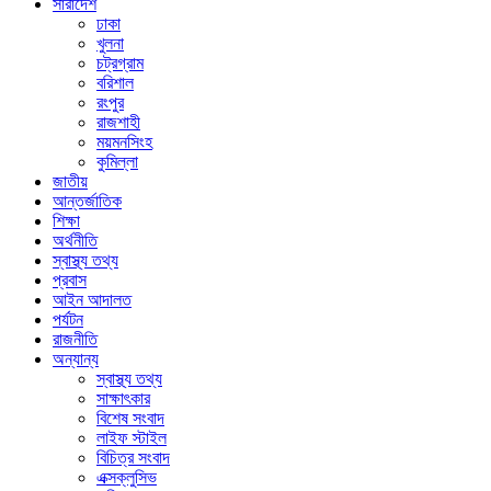
সারাদেশ
ঢাকা
খুলনা
চট্রগ্রাম
বরিশাল
রংপুর
রাজশাহী
ময়মনসিংহ
কুমিল্লা
জাতীয়
আন্তর্জাতিক
শিক্ষা
অর্থনীতি
স্বাস্থ্য তথ্য
প্রবাস
আইন আদালত
পর্যটন
রাজনীতি
অন্যান্য
স্বাস্থ্য তথ্য
সাক্ষাৎকার
বিশেষ সংবাদ
লাইফ স্টাইল
বিচিত্র সংবাদ
এক্সক্লুসিভ