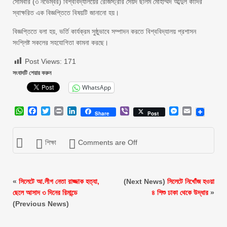
সোমবার (৩ নভেম্বর) বিশ্ববিদ্যালয়ের রেজিস্ট্রার সৈয়দ ছলিম মোহাম্মদ আব্দুল কাদির
স্বাক্ষরিত এক বিজ্ঞপ্তিতে বিষয়টি জানানো হয়।
বিজ্ঞপ্তিতে বলা হয়, ভর্তি কার্যক্রম সুষ্ঠুভাবে সম্পাদন করতে বিশ্ববিদ্যালয় প্রশাসন
সংশ্লিষ্ট সকলের সহযোগিতা কামনা করছে।
Post Views:
171
সংবাদটি শেয়ার করুন
WhatsApp
WhatsApp
Facebook
Twitter
Print
LinkedIn
Viber
Messenger
Email
Share
Post
শিক্ষা
Comments are Off
«
সিলেটে আ.লীগ নেতা রাজ্জাক হত্যা,
(Next News)
সিলেটে নিখোঁজ হওয়া
ছেলে আসাদ ৩ দিনের রিমান্ডে
৪ শিশু ঢাকা থেকে উদ্ধার
»
(Previous News)