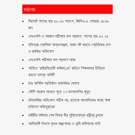
সর্বশেষ
সিলেটে পাসের হার ৫৮.৩৩ শতাংশ, জিপিএ-৫ পেয়েছে ৩৮৩৬
জন
এসএসসি ও সমমান পরীক্ষার ফল প্রকাশ, পাশের হার ৬২.২৫
হবিগঞ্জে প্রেমিকা অন্তঃসত্ত্বা, বাচ্চা নষ্ট করতে প্রেমিকের চাপ
ও হুমকির অভিযোগ
এসএসসি পরীক্ষার ফল প্রকাশ আজ
শাবিতে ‘রাষ্ট্রবিরোধী কর্মকাণ্ডে’ জড়িত শিক্ষকদের চিহ্নিত
করতে তদন্ত কমিটি
চার আর্থিক প্রতিষ্ঠান অকার্যকর ঘোষণা
সৌদি আরবে আগুনে পুড়ে ১৭ বাংলাদেশির মৃত্যু
চাঁদাবা‌জির অ‌ভি‌যোগ স‌ঠিক নয়, ছাতকে সাংবাদিকের কাছে ক্ষমা
চাইলেন অভিযুক্তরা
রাষ্ট্রীয় মর্যাদায় শেষ বিদায় বীর মুক্তিযোদ্ধা রবীন্দ্র চন্দকে
আদিবাসী দিবসে পৃথক মন্ত্রণালয় ও ভূমি কমিশনের দাবি