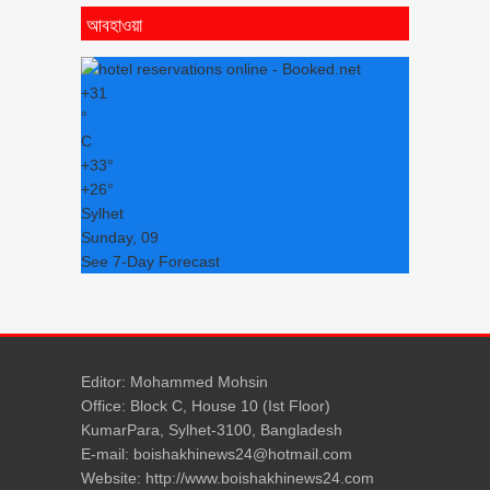
আবহাওয়া
+
31
°
C
+
33°
+
26°
Sylhet
Sunday, 09
See 7-Day Forecast
Editor: Mohammed Mohsin
Office: Block C, House 10 (Ist Floor)
KumarPara, Sylhet-3100, Bangladesh
E-mail: boishakhinews24@hotmail.com
Website: http://www.boishakhinews24.com