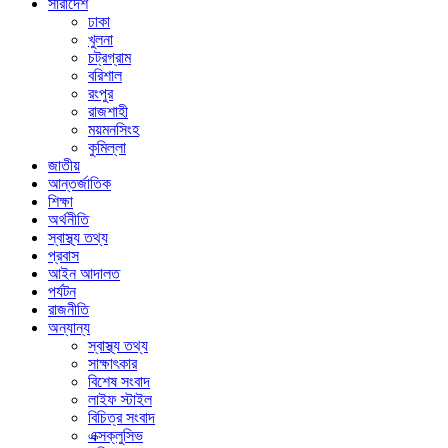
সারাদেশ
ঢাকা
খুলনা
চট্রগ্রাম
বরিশাল
রংপুর
রাজশাহী
ময়মনসিংহ
কুমিল্লা
জাতীয়
আন্তর্জাতিক
শিক্ষা
অর্থনীতি
স্বাস্থ্য তথ্য
প্রবাস
আইন আদালত
পর্যটন
রাজনীতি
অন্যান্য
স্বাস্থ্য তথ্য
সাক্ষাৎকার
বিশেষ সংবাদ
লাইফ স্টাইল
বিচিত্র সংবাদ
এক্সক্লুসিভ