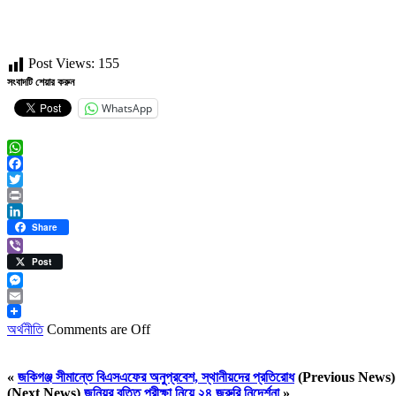
Post Views:
155
সংবাদটি শেয়ার করুন
WhatsApp
WhatsApp
Facebook
Twitter
Print
LinkedIn
Share
Viber
Post
Messenger
Email
অর্থনীতি
Comments are Off
«
জকিগঞ্জ সীমান্তে বিএসএফের অনুপ্রবেশ, স্থানীয়দের প্রতিরোধ
(Previous News)
(Next News)
জুনিয়র বৃত্তি পরীক্ষা নিয়ে ২৪ জরুরি নিদের্শনা
»