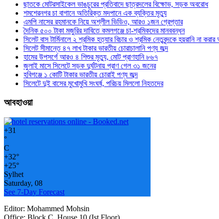
ছাতকে মোটরসাইকেল ভাঙচুরের প্রতিবাদে ছাত্রদলের বিক্ষোভ, সড়ক অবরোধ
শমশেরনগর চা বাগানে অতিরিক্ত মদপানে এক ব্যক্তির মৃত্যু
এমপি নাসের রহমানকে নিয়ে অশ্লীল ভিডিও, আরও ১জন গ্রেপ্তার
দৈনিক ৫০০ টাকা মজুরির দাবিতে কমলগঞ্জে চা-শ্রমিকদের মানববন্ধন
সিলেট বাস টার্মিনালে ২ শ্রমিক হত্যার বিচার ও শ্রমিক নেতৃবৃন্দকে হয়রানি না করা
সিলেট সীমান্তে ৪৭ লাখ টাকার ভারতীয় চোরাচালানি পণ্য জব্দ
হামের উপসর্গে আরও ৪ শিশুর মৃত্যু, মোট প্রাণহানি ৮৬৭
জুলাই মাসে সিলেটে সড়ক দুর্ঘটনায় প্রাণ গেল ৩১ জনের
হবিগঞ্জে ১ কোটি টাকার ভারতীয় চোরাই পণ্য জব্দ
সিলেটে দুই বাসের মুখোমুখি সংঘর্ষ, পরিচয় মিললো নিহতদের
আবহাওয়া
+
31
°
C
+
32°
+
25°
Sylhet
Saturday, 08
See 7-Day Forecast
Editor: Mohammed Mohsin
Office: Block C, House 10 (Ist Floor)