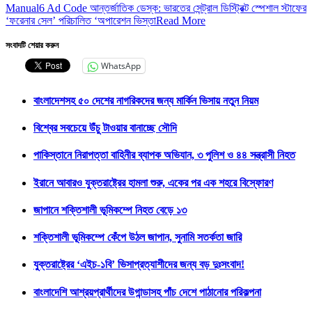
Manual6 Ad Code আন্তর্জাতিক ডেস্ক: ভারতের সেন্ট্রাল ডিস্ট্রিক্ট স্পেশাল স্টাফের
‘ফরেনার সেল’ পরিচালিত ‘অপারেশন ভিস্তা
Read More
সংবাদটি শেয়ার করুন
WhatsApp
বাংলাদেশসহ ৫০ দেশের নাগরিকদের জন্য মার্কিন ভিসায় নতুন নিয়ম
বিশ্বের সবচেয়ে উঁচু টাওয়ার বানাচ্ছে সৌদি
পাকিস্তানে নিরাপত্তা বাহিনীর ব্যাপক অভিযান, ৩ পুলিশ ও ৪৪ সন্ত্রাসী নিহত
ইরানে আবারও যুক্তরাষ্ট্রের হামলা শুরু, একের পর এক শহরে বিস্ফোরণ
জাপানে শক্তিশালী ভূমিকম্পে নিহত বেড়ে ১৩
শক্তিশালী ভূমিকম্পে কেঁপে উঠল জাপান, সুনামি সতর্কতা জারি
যুক্তরাষ্ট্রের ‘এইচ-১বি’ ভিসাপ্রত্যাশীদের জন্য বড় দুঃসংবাদ!
বাংলাদেশি আশ্রয়প্রার্থীদের উগান্ডাসহ পাঁচ দেশে পাঠানোর পরিকল্পনা