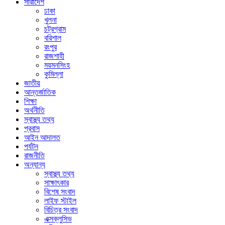
সারাদেশ
ঢাকা
খুলনা
চট্রগ্রাম
বরিশাল
রংপুর
রাজশাহী
ময়মনসিংহ
কুমিল্লা
জাতীয়
আন্তর্জাতিক
শিক্ষা
অর্থনীতি
স্বাস্থ্য তথ্য
প্রবাস
আইন আদালত
পর্যটন
রাজনীতি
অন্যান্য
স্বাস্থ্য তথ্য
সাক্ষাৎকার
বিশেষ সংবাদ
লাইফ স্টাইল
বিচিত্র সংবাদ
এক্সক্লুসিভ