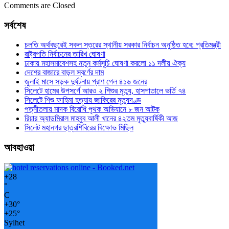
Comments are Closed
সর্বশেষ
চলতি অর্থবছরেই সকল স্তরের স্থানীয় সরকার নির্বাচন অনুষ্ঠিত হবে: প্রতিমন্ত্রী
রাষ্ট্রপতি নির্বাচনের তারিখ ঘোষণা
ঢাকায় মহাসমাবেশসহ নতুন কর্মসূচি ঘোষণা করলো ১১ দলীয় ঐক্য
দেশের বাজারে বাড়ল স্বর্ণের দাম
জুলাই মাসে সড়ক দুর্ঘটনায় প্রাণ গেল ৪১৬ জনের
সিলেটে হামের উপসর্গে আরও ২ শিশুর মৃত্যু, হাসপাতালে ভর্তি ৭৪
সিলেটে শিশু ফাহিমা হত্যায় জাকিরের মৃত্যুদণ্ড
পত্নীতলায় মাদক বিরোধি পৃথক অভিযানে ৮ জন আটক
রিয়ার অ্যাডমিরাল মাহবুব আলী খানের ৪২তম মৃত্যুবার্ষিকী আজ
সিলেট মহানগর ছাত্রশিবিরের বিক্ষোভ মিছিল
আবহাওয়া
+
28
°
C
+
30°
+
25°
Sylhet