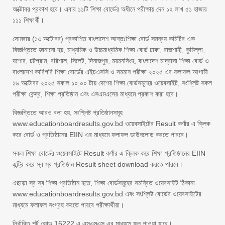
অক্টোবর প্রকাশ হবে। এবার ১১টি শিক্ষা বোর্ডের অধীনে পরীক্ষায় দেন ১২ লাখ ৫১ হাজার
১১১ শিক্ষার্থী।
সোমবার (১৩ অক্টোবর) প্রকাশিত বাংলাদেশ আন্তঃশিক্ষা বোর্ড সমন্বয় কমিটির এক
বিজ্ঞপ্তিতে জানানো হয়, মাধ্যমিক ও উচ্চমাধ্যমিক শিক্ষা বোর্ড ঢাকা, রাজশাহী, কুমিল্লা,
যশোর, চট্টগ্রাম, বরিশাল, সিলেট, দিনাজপুর, ময়মনসিংহ, বাংলাদেশ মাদ্রাসা শিক্ষা বোর্ড ও
বাংলাদেশ কারিগরি শিক্ষা বোর্ডের এইচএসসি ও সমমান পরীক্ষা ২০২৫ এর ফলাফল আগামী
১৬ অক্টোবর ২০২৫ সকাল ১০:০০ টায় দেশের শিক্ষা বোর্ডসমূহের ওয়েবসাইট, সংশ্লিষ্ট সকল
পরীক্ষা কেন্দ্র, শিক্ষা প্রতিষ্ঠান এবং এসএমএসের মাধ্যমে প্রকাশ করা হবে।
বিজ্ঞপ্তিতে আরও বলা হয়, সংশ্লিষ্ট প্রতিষ্ঠানসমূহ
www.educationboardresults.gov.bd ওয়েবসাইটের Result কর্ণার এ ক্লিক
করে বোর্ড ও প্রতিষ্ঠানের EIIN এর মাধ্যমে ফলাফল ডাউনলোড করতে পারবে।
সকল শিক্ষা বোর্ডের ওয়েবসাইটে Result কর্ণার এ ক্লিক করে শিক্ষা প্রতিষ্ঠানের EIIN
এন্ট্রি করে স্ব স্ব প্রতিষ্ঠান Result sheet download করতে পারবে।
এছাড়া স্ব স্ব শিক্ষা প্রতিষ্ঠান হতে, শিক্ষা বোর্ডসমূহের সমন্বিত ওয়েবসাইট ঠিকানা
www.educationboardresults.gov.bd এবং সংশ্লিষ্ট বোর্ডের ওয়েবসাইটের
মাধ্যমে ফলাফল সংগ্রহ করতে পারবে পরীক্ষার্থীরা।
নির্ধারিত শর্ট কোড 16222 এ এসএমএস এর মাধ্যমে ফল পাওয়া যাবে।