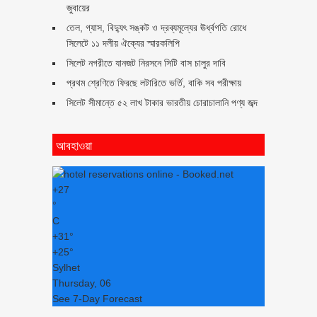
জুবায়ের
তেল, গ্যাস, বিদ্যুৎ সঙ্কট ও দ্রব্যমূল্যের ঊর্ধ্বগতি রোধে
সিলেটে ১১ দলীয় ঐক্যের স্মারকলিপি
সিলেট নগরীতে যানজট নিরসনে সিটি বাস চালুর দাবি
প্রথম শ্রেণিতে ফিরছে লটারিতে ভর্তি, বাকি সব পরীক্ষায়
সিলেট সীমান্তে ৫২ লাখ টাকার ভারতীয় চোরাচালানি পণ্য জব্দ
আবহাওয়া
+
27
°
C
+
31°
+
25°
Sylhet
Thursday, 06
See 7-Day Forecast