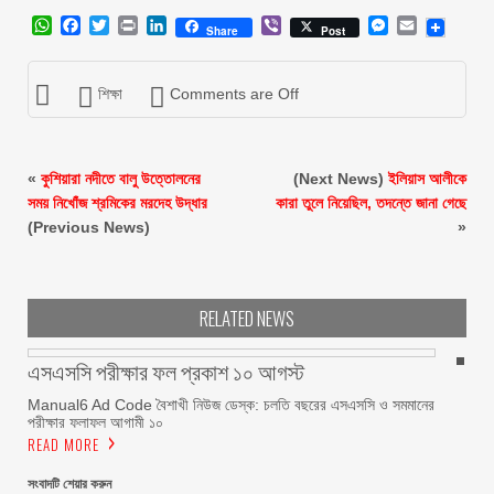
WhatsApp
Facebook
Twitter
Print
LinkedIn
Viber
Messenger
Email
Share
Post
শিক্ষা
Comments are Off
«
কুশিয়ারা নদীতে বালু উত্তোলনের
(Next News)
ইলিয়াস আলীকে
সময় নিখোঁজ শ্রমিকের মরদেহ উদ্ধার
কারা তুলে নিয়েছিল, তদন্তে জানা গেছে
(Previous News)
»
RELATED NEWS
এসএসসি পরীক্ষার ফল প্রকাশ ১০ আগস্ট
Manual6 Ad Code বৈশাখী নিউজ ডেস্ক: চলতি বছরের এসএসসি ও সমমানের
পরীক্ষার ফলাফল আগামী ১০
READ MORE
সংবাদটি শেয়ার করুন