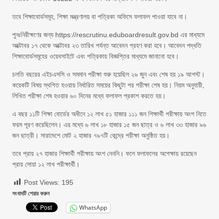
তবে শিক্ষাবোর্ডসমূহ, শিক্ষা মন্ত্রণালয় বা পত্রিকা অফিসে ফলাফল পাওয়া যাবে না।
পুনঃনিরীক্ষণের জন্য https://rescrutinu.eduboardresult.gov.bd এর মাধ্যমে
অক্টোবর ১৭ থেকে অক্টোবর ২৩ তারিখ পর্যন্ত আবেদন গ্রহণ করা হবে। আবেদন পদ্ধতি
শিক্ষাবোর্ডসমূহের ওয়েবসাইটে এবং পত্রিকায় বিজ্ঞপ্তির মাধ্যমে জানানো হবে।
চলতি বছরের এইচএসসি ও সমমান পরীক্ষা শুরু হয়েছিল ২৬ জুন এবং শেষ হয় ১৯ আগস্ট।
কয়েকটি বিষয় স্থগিত হওয়ায় নির্ধারিত সময়ের কিছুটা পর পরীক্ষা শেষ হয়। নিয়ম অনুযায়ী,
লিখিত পরীক্ষা শেষ হওয়ার ৬০ দিনের মধ্যে ফলাফল প্রকাশ করতে হয়।
এ বছর ১১টি শিক্ষা বোর্ডের অধীনে ১২ লাখ ৫১ হাজার ১১১ জন শিক্ষার্থী পরীক্ষায় অংশ নিতে
ফরম পূরণ করেছিলেন। এর মধ্যে ৬ লাখ ১৮ হাজার ১৫ জন ছাত্র ও ৬ লাখ ৩৩ হাজার ৯৬
জন ছাত্রী। সারাদেশে মোট ২ হাজার ৭৯৭টি কেন্দ্রে পরীক্ষা অনুষ্ঠিত হয়।
তবে প্রায় ২৭ হাজার শিক্ষার্থী পরীক্ষায় অংশ নেননি। ফলে ফলাফলের অপেক্ষায় রয়েছেন
প্রায় সোয়া ১২ লাখ পরীক্ষার্থী।
Post Views:
195
সংবাদটি শেয়ার করুন
WhatsApp