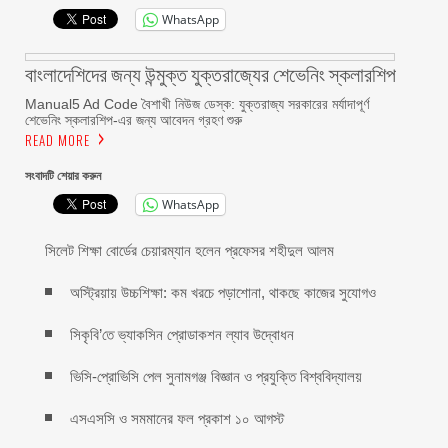
WhatsApp
বাংলাদেশিদের জন্য উন্মুক্ত যুক্তরাজ্যের শেভেনিং স্কলারশিপ
Manual5 Ad Code বৈশাখী নিউজ ডেস্ক: যুক্তরাজ্য সরকারের মর্যাদাপূর্ণ
শেভেনিং স্কলারশিপ-এর জন্য আবেদন গ্রহণ শুরু
READ MORE
সংবাদটি শেয়ার করুন
WhatsApp
সিলেট শিক্ষা বোর্ডের চেয়ারম্যান হলেন প্রফেসর শহীদুল আলম
অস্ট্রিয়ায় উচ্চশিক্ষা: কম খরচে পড়াশোনা, থাকছে কাজের সুযোগও
সিকৃবি’তে ভ্যাকসিন প্রোডাকশন ল্যাব উদ্বোধন
ভিসি-প্রোভিসি পেল সুনামগঞ্জ বিজ্ঞান ও প্রযুক্তি বিশ্ববিদ্যালয়
এসএসসি ও সমমানের ফল প্রকাশ ১০ আগস্ট