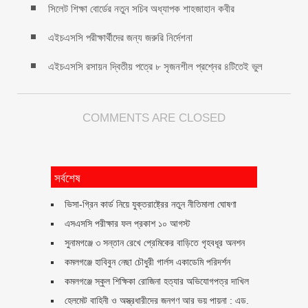
সিলেট শিক্ষা বোর্ডের নতুন সচিব অধ্যাপক শাহজাহান কবীর
এইচএসসি পরীক্ষার্থীদের জন্য জরুরি নির্দেশনা
এইচএসসি রসায়ন দ্বিতীয় পত্রে ৮ সৃজনশীল প্রশ্নের ৪টিতেই ভুল
COMMENTS ARE CLOSED
সর্বশেষ
ভিসা-গ্রিন কার্ড নিয়ে যুক্তরাষ্ট্রের নতুন নীতিমালা ঘোষণা
এসএসসি পরীক্ষার ফল প্রকাশ ১০ আগস্ট
সুনামগঞ্জে ৩ সন্তান রেখে প্রেমিকের বাড়িতে গৃহবধূর অনশন
কমলগঞ্জে হাবিবুন নেছা চৌধুরী গার্লস একাডেমি পরিদর্শন
কমলগঞ্জে স্কুল শিক্ষিকা রোজিনা হত্যার অভিযোগপত্র দাখিল
হেলমেট বাহিনী ও অস্ত্রধারীদের জনগণ আর ভয় পায়না : এড.