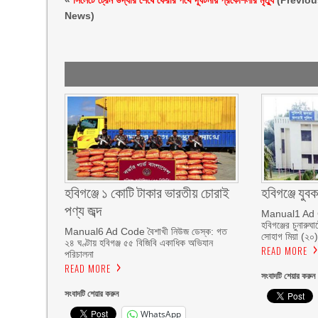
«
সিলেটে ট্রেন উদ্ধার শেষে ফেরার পথে দূর্ঘটনায় প্রকৌশলীর মৃত্যু
(Previou
News)
হবিগঞ্জে ১ কোটি টাকার ভারতীয় চোরাই
হবিগঞ্জে যুব
পণ্য জব্দ
Manual1 Ad C
হবিগঞ্জের চুনারু
Manual6 Ad Code বৈশাখী নিউজ ডেস্ক: গত
সোহাগ মিয়া (২০)
২৪ ঘণ্টায় হবিগঞ্জ ৫৫ বিজিবি একাধিক অভিযান
READ MORE
পরিচালনা
READ MORE
সংবাদটি শেয়ার করুন
সংবাদটি শেয়ার করুন
WhatsApp