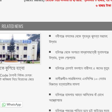
s
(Next News)
হেলমেট নিয়ে এসএমপির হুশিয়ারি: প্রথমবার ৩ হাজার, ২য় ব
৬ হাজার টাকা
RELATED NEWS
নবীগঞ্জে বসতঘর থেকে গৃহবধূর ঝুলন্ত মরদেহ
উদ্ধার
হবিগঞ্জ থেকে অপহৃত মাদ্রাসাছাত্রী সুনামগঞ্জে
উদ্ধার, যুবক গ্রেপ্তার
ককে কুপিয়ে হত্যা
হবিগঞ্জে চোলাই মদপানে নারীসহ ৫ জনের মৃত্যু
ode বৈশাখী নিউজ ডেস্ক:
নাসীরুদ্দীন-সারজিসসহ এনসিপির ১০ নেতার
ঘাটে জমিজমা নিয়ে বিরোধের জেরে
বিরুদ্ধে হত্যাচেষ্টার মামলা
হবিগঞ্জে হামলায় আহত আলিফের বাঁ চোখে
অস্ত্রোপচার
WhatsApp
হবিগঞ্জে পুকুরের পানিতে ডুবে দুই ভাইয়ের মৃত্যু