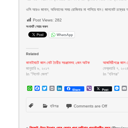
ওসি আরও জানান, অভিযানের সময় রোজিনার মা পালিয়ে যান। জালনোট চক্রের অন
Post Views:
282
সংবাদটি শেয়ার করুন
WhatsApp
Related
কানাইঘাটে জাল নোট তৈরীর সরঞ্জামসহ ২জন আটক
আজমিরীগঞ্জে জাল
জানুয়ারি ৬, ২০১৭
ফেব্রুয়ারি ৭, ২০২
In "সিলেট জেলা"
In "হবিগঞ্জ"
WhatsApp
Facebook
Twitter
Print
LinkedIn
Viber
Mes
Share
Post
হবিগঞ্জ
Comments are Off