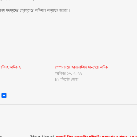
্য সদস্যদের গ্রেপ্তারে অভিযান অব্যাহত রয়েছে।
 নোটসহ আটক ২
গোপালগঞ্জে জালনোটসহ মা-মেয়ে আটক
৪
অক্টোবর ১৯, ২০২২
In "সিলেট জেলা"
senger
Email