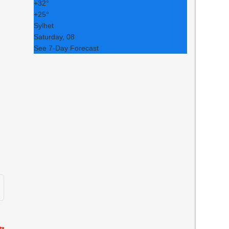
+
32°
+
25°
Sylhet
Saturday, 08
See 7-Day Forecast