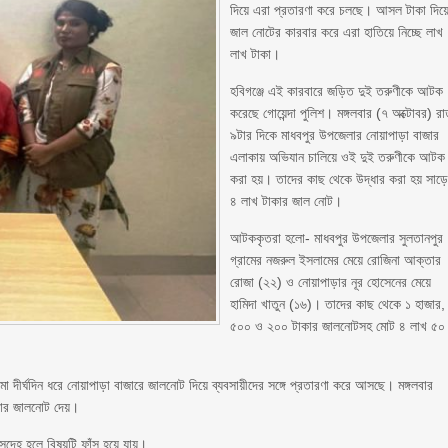
দিয়ে এরা প্রতারণা করে চলছে। আসল টাকা দিয়
জাল নোটের কারবার করে এরা হাতিয়ে নিচ্ছে লাখ
লাখ টাকা।
হবিগঞ্জে এই কারবারে জড়িত দুই তরুণীকে আটক
করেছে গোয়েন্দা পুলিশ। মঙ্গলবার (৭ অক্টোবর) র
৯টার দিকে মাধবপুর উপজেলার নোয়াপাড়া বাজার
এলাকায় অভিযান চালিয়ে ওই দুই তরুণীকে আটক
করা হয়। তাদের কাছ থেকে উদ্ধার করা হয় সাড়
৪ লাখ টাকার জাল নোট।
আটককৃতরা হলো- মাধবপুর উপজেলার সুলতানপুর
গ্রামের নজরুল ইসলামের মেয়ে রোজিনা আক্তার
রোজা (২২) ও নোয়াপাড়ার নূর হোসেনের মেয়ে
হামিদা খাতুন (১৬)। তাদের কাছ থেকে ১ হাজার,
৫০০ ও ২০০ টাকার জালনোটসহ মোট ৪ লাখ ৫০
মা দীর্ঘদিন ধরে নোয়াপাড়া বাজারে জালনোট দিয়ে ব্যবসায়ীদের সঙ্গে প্রতারণা করে আসছে। মঙ্গলবার
কার জালনোট দেয়।
্দেহ হলে বিষয়টি ফাঁস হয়ে যায়।