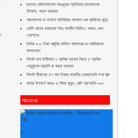
ে
ছাতকে মোটরসাইকেল ভাঙচুরের প্রতিবাদে ছাত্রদলের
বিক্ষোভ, সড়ক অবরোধ
শমশেরনগর চা বাগানে অতিরিক্ত মদপানে এক ব্যক্তির মৃত্যু
এমপি নাসের রহমানকে নিয়ে অশ্লীল ভিডিও, আরও ১জন
াত
গ্রেপ্তার
দৈনিক ৫০০ টাকা মজুরির দাবিতে কমলগঞ্জে চা-শ্রমিকদের
মানববন্ধন
ে
সিলেট বাস টার্মিনালে ২ শ্রমিক হত্যার বিচার ও শ্রমিক
নেতৃবৃন্দকে হয়রানি না করার আহবান
সিলেট সীমান্তে ৪৭ লাখ টাকার ভারতীয় চোরাচালানি পণ্য জব্দ
হামের উপসর্গে আরও ৪ শিশুর মৃত্যু, মোট প্রাণহানি ৮৬৭
আবহাওয়া
+
31
°
C