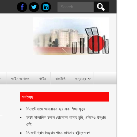
Search
for:
াস
আইন আদালত
পর্যটন
রাজনীতি
অন্যান্য
সর্বশেষ
সিলেটে হামে আক্রান্ত হয়ে এক শিশুর মৃত্যু
ফটো সাংবাদিক দুলাল হোসেনের বাসায় চুরি, ৪দিনেও উদ্ধার
নেই
সিলেটে শ্রাবণসন্ধ্যায় গানে-কবিতায় রবীন্দ্রস্মরণ