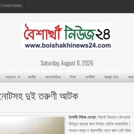
 CONDITIONS
Saturday, August 8, 2026
সারাদেশ
জাতীয়
আন্তর্জাতিক
শিক্ষা
অর্থনীতি
স্বাস্থ্য তথ্য
প্রব
ল নোটসহ দুই তরুণী আটক
বৈশাখী নিউজ ডেস্ক:
সিলেট বিভাগে নেটওয়ার্ক
বিস্তৃত করেছে জাল টাকার নোটের কারবারিরা।
সাধারণ মানুষ ও ব্যবসায়ীর হাতে জাল নোট গুঁজে