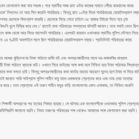
যেন যোগাযোগ করা যায় সহজে। পরে স্থানীয় সময় রাত ৯টায় কাজের স্থানে পৌঁছে রায়হানের কাছে
ওকে’ লিখলেও তা আর সিন করেনি শাহরিয়ার। কিন্তু রাত ১০টার দিকে শাহরিয়ারের হোয়াটসঅ্যাপ নম্
‘আপনার ছেলেকে কিডন্যাপ করেছি। ছেলেকে ফিরে পেতে চাইলে ৩৫ হাজার ইউরো দিতে হবে (যা
কিডনি খুলে বিক্রি করে দেব।’ রাতেই বাবা পরিবারের সদস্যদের ঘটনাটি জানান। তবে সবাই ভেবে ছিল
লে কাজ থেকে আর ফিরে আসেননি শাহরিয়ার। এরপরই রায়হান ওখানকার স্থানীয় পুলিশ স্টেশনে গিয়ে
বে ২৪ ঘণ্টাই অনলাইনে সচল ছিল শাহরিয়ারের হোয়াটসঅ্যাপ নম্বর। প্রতিদিনই পরিবারের কাছে
ায়ে আমরা মুক্তিপণের টাকা পাঠাতে রাজি হই এবং অপহরণকারীদের সাথে দর-কষাকষির মাধ্যমে
ায়ী টাকা পাঠাতে ব্যাংকে যাই। ওখানে গিয়ে ভাইয়ের সঙ্গে কথা বলে নিশ্চিত হয়ে টাকা পাঠাবার সিদ্ধান্
ে কথা বলতে চাই। কিন্তু অপহরণকারীদের কথা বার্তায় আচার আচরণে সন্দেহ হলে টাকা না দিয়ে বা
ই জানতে পারি সাইপ্রাস পুলিশ শাহীন বাবু নামে একজনকে গ্রেপ্তার করে এবং তার দেয়া তথ্যের
র করে। তবে গ্রেপ্তার ওই তরুণ শাহীন বাবুর বাড়ি বাংলাদেশের কোন এলাকায়, তা নিশ্চিত করেনি
 এক শিক্ষার্থী অপহরণের পর হত্যার শিকার হয়েছে। সে ঘটনায় এক বাংলাদেশীকে ওখানকার পুলিশ গ্রেপ্তা
 অফিশিয়ালি জানানো হয়নি। নিহত তরুণের পরিবারের পক্ষ থেকেও আমাদের সঙ্গে যোগাযোগ করা হয়নি।