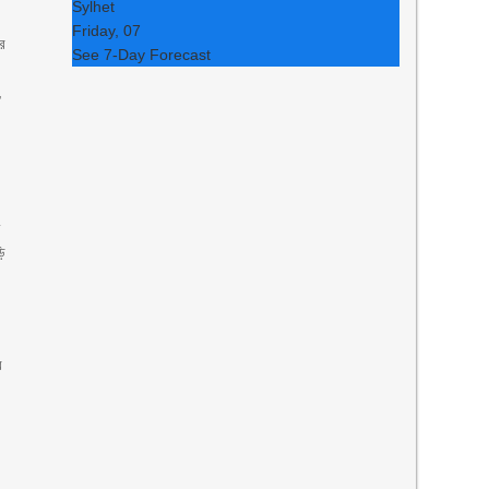
Sylhet
Friday, 07
বর
See 7-Day Forecast
,
ত
ড়ি
র