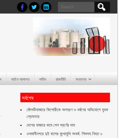
Search
for:
াস
আইন আদালত
পর্যটন
রাজনীতি
অন্যান্য
সর্বশেষ
মৌলভীবাজারে কিশোরীকে অপহরণ ও ধর্ষণের অভিযোগে যুবক
গ্রেফতার
দেশের বাজারে কমে গেল স্বর্ণের দাম
ওসমানীনগরে দুই বাসের মুখোমুখি সংঘর্ষ: শিশুসহ নিহত ৮
ে