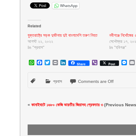
WhatsApp
Related
যুক্তরাষ্ট্রে সড়ক দুর্ঘটনায় দুই বাংলাদেশি তরুণ নিহত
নবীগঞ্জে নিখোঁজের 
আগস্ট ২২, ২০২২
সেপ্টেম্বর ১৭, ২০
In "প্রবাস"
In "হবিগঞ্জ"
WhatsApp
Facebook
Twitter
Print
LinkedIn
Viber
Mes
Share
Post
প্রবাস
Comments are Off
«
কানাইঘাটে ১৬৮০ কেজি ভারতীয় জিরাসহ গ্রেফতার ৩
(Previous News