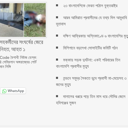
২৩ বাংলাদেশিকে ফেরত পাঠাল যুক্তরাষ্ট্র
আরব আমিরাত প্রবাসীদের যে তথ্য দিল আবুধাবি
দূতাবাস
দক্ষিণ আফ্রিকায় অগ্নিকাণ্ডে ৬ বাংলাদেশির মৃত্
হকর্মীদের সংঘর্ষের জেরে
ি নিহত, আহত ১
মিশিগানে বড়লেখা সোসাইটির কমিটি গঠন
ode বৈশাখী নিউজ ডেস্ক:
মক্কায় সড়ক দুর্ঘটনা: একই পরিবারের তিন
ি সেম্বিলান অঙ্গরাজ্যের পোর্ট
বাংলাদেশি প্রবাসীর মৃত্যু
ন লিঙ্গি
লন্ডনে সমুদ্র সৈকতে ডুবে প্রবাসী মা-মেয়েসহ ৩
জনের মৃত্যু
WhatsApp
দালালের খপ্পরে পড়ে তিন মাস ধরে সৌদির জেলে
হবিগঞ্জের সুজন