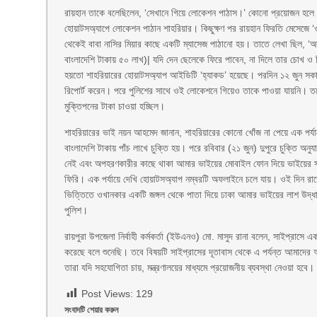
রায়হান তাকে বলেছিলেন, ‘সেখানে গিয়ে লোকেশন পাঠাস।’ কোনো প্রয়োজন হলে 
হোয়াটসঅ্যাপে লোকেশন পাঠান শাহরিয়ার। কিছুক্ষণ পর রায়হান ফিরতি মেসেজে ‘
থেকেই বাবা নাসির মিয়ার কাছে একটি ম্যাসেজ পাঠানো হয়। তাতে লেখা ছিল, 
বাংলাদেশি টাকায় ৫০ লাখ)| যদি দেন ছেলেকে ফিরে পাবেন, না দিলে তার চোখ ও 
হয়তো শাহরিয়ারের হোয়াটসঅ্যাপ আইডিটি ‘হ্যাকড’ হয়েছে। পরদিন ১২ জুন সকা
রিপোর্ট করেন। পরে পুলিশের সাথে ওই লোকেশনে গিয়েও তাকে পাওয়া যায়নি। ত
মুক্তিপনের টাকা চাওয়া হচ্ছিল।
শাহরিয়ারের ভাই নয়ন আহমেদ জানান, শাহরিয়ারের কোনো খোঁজ না পেয়ে এক পর্য
বাংলাদেশি টাকায় পাঁচ লাখে চুক্তি হয়। পরে রবিবার (২১ জুন) দুপুরে চুক্তি অনুয
নেই এবং অপহরণকারীর কাছে থাকা আমার ভাইয়ের মোবাইল ফোন দিয়ে ভাইয়ের সাথ
ফিরি। এক পর্যায়ে দেখি হোয়াটসঅ্যাপ নম্বরটি অফলাইনে চলে যায়। ওই দিন রাতে
ভিত্তিতে ওখানকার একটি জঙ্গল থেকে পাতা দিয়ে ঢাকা আমার ভাইয়ের লাশ উদ্ধা
পুলিশ।
রায়পুরা উপজেলা নির্বাহী কর্মকর্তা (ইউএনও) মো. মাসুদ রানা বলেন, সাইপ্রাসে
করেছে বলে শুনেছি। তবে বিষয়টি সাইপ্রাসের দূতাবাস থেকে এ পর্যন্ত আমাদের
তারা যদি সহযোগিতা চায়, মন্ত্রণালয়ের মাধ্যমে প্রয়োজনীয় ব্যবস্থা নেওয়া হবে।
Post Views:
129
সংবাদটি শেয়ার করুন