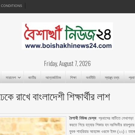
 CONDITIONS
Friday, August 7, 2026
সারাদেশ
জাতীয়
আন্তর্জাতিক
শিক্ষা
অর্থনীতি
স্বাস্থ্য তথ্য
প্রব
কে রাখে বাংলাদেশী শিক্ষার্থীর লাশ
বৈশাখী নিউজ ডেস্ক
: প্রবাসের মাটিতে লেখাপড়া
করতে গিয়ে হত্যার শিকার হন নরসিংদীর রায়পুরার
যুবক শাহরিয়ার আহমেদ ওরফে ইমন (২২)। তাক