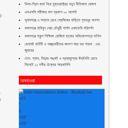
ভিসা-গ্রিন কার্ড নিয়ে যুক্তরাষ্ট্রের নতুন নীতিমালা ঘোষণা
এসএসসি পরীক্ষার ফল প্রকাশ ১০ আগস্ট
ন)
সুনামগঞ্জে ৩ সন্তান রেখে প্রেমিকের বাড়িতে গৃহবধূর অনশন
র
কমলগঞ্জে হাবিবুন নেছা চৌধুরী গার্লস একাডেমি পরিদর্শন
কমলগঞ্জে স্কুল শিক্ষিকা রোজিনা হত্যার অভিযোগপত্র দাখিল
হেলমেট বাহিনী ও অস্ত্রধারীদের জনগণ আর ভয় পায়না : এড.
জুবায়ের
তেল, গ্যাস, বিদ্যুৎ সঙ্কট ও দ্রব্যমূল্যের ঊর্ধ্বগতি রোধে
সিলেটে ১১ দলীয় ঐক্যের স্মারকলিপি
আবহাওয়া
ে
+
27
ে।
°
C
+
32°
+
25°