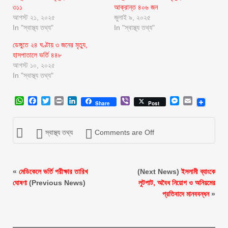
৩১১
আক্রান্ত ৪০৬ জন
আগস্ট ২১, ২০২৫
জুলাই ৯, ২০২৫
In "স্বাস্থ্য তথ্য"
In "স্বাস্থ্য তথ্য"
ডেঙ্গুতে ২৪ ঘণ্টায় ৩ জনের মৃত্যু,
হাসপাতালে ভর্তি ৪৪৮
আগস্ট ১০, ২০২৫
In "স্বাস্থ্য তথ্য"
WhatsApp
Facebook
Twitter
Print
LinkedIn
Viber
Messenger
Email
Share
Post
স্বাস্থ্য তথ্য
Comments are Off
«
মেডিকেলে ভর্তি পরীক্ষার তারিখ
(Next News)
ইসলামী ব্যাংকে
ঘোষণা
(Previous News)
লুটপাট, অবৈধ নিয়োগ ও অনিয়মের
প্রতিবাদে মানববন্ধন
»