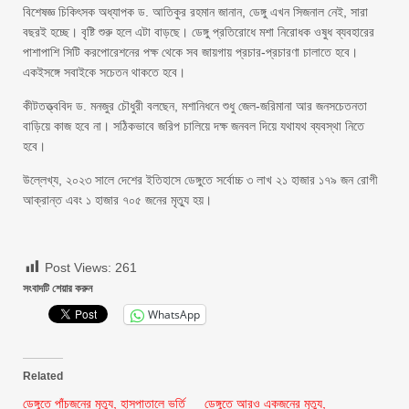
বিশেষজ্ঞ চিকিৎসক অধ্যাপক ড. আতিকুর রহমান জানান, ডেঙ্গু এখন সিজনাল নেই, সারা
বছরই হচ্ছে। বৃষ্টি শুরু হলে এটা বাড়ছে। ডেঙ্গু প্রতিরোধে মশা নিরোধক ওষুধ ব্যবহারের
পাশাপাশি সিটি করপোরেশনের পক্ষ থেকে সব জায়গায় প্রচার-প্রচারণা চালাতে হবে।
একইসঙ্গে সবাইকে সচেতন থাকতে হবে।
কীটতত্ত্ববিদ ড. মনজুর চৌধুরী বলছেন, মশানিধনে শুধু জেল-জরিমানা আর জনসচেতনতা
বাড়িয়ে কাজ হবে না। সঠিকভাবে জরিপ চালিয়ে দক্ষ জনবল দিয়ে যথাযথ ব্যবস্থা নিতে
হবে।
উল্লেখ্য, ২০২৩ সালে দেশের ইতিহাসে ডেঙ্গুতে সর্বোচ্চ ৩ লাখ ২১ হাজার ১৭৯ জন রোগী
আক্রান্ত এবং ১ হাজার ৭০৫ জনের মৃত্যু হয়।
Post Views:
261
সংবাদটি শেয়ার করুন
WhatsApp
Related
ডেঙ্গুতে পাঁচজনের মৃত্যু, হাসপাতালে ভর্তি
ডেঙ্গুতে আরও একজনের মৃত্যু,