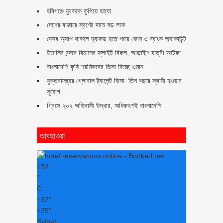
হবিগঞ্জে যুবককে কুপিয়ে হত্যা
দেশের বাজারে স্বর্ণের দামে বড় লাফ
যেসব অ্যাপ থাকলে হ্যাকড হতে পারে ফোন ও ব্যাংক অ্যাকাউন্ট
ইতালির বন্দরে বিমানের ফ্লাইট বিকল, আড়াইশ যাত্রী আটকা
বাংলাদেশি কৃষি শ্রমিকদের ভিসা দিচ্ছে ওমান
যুক্তরাজ্যের গ্লোবাল ট্যালেন্ট ভিসা: তিন বছরে স্থায়ী হওয়ার
সুযোগ
গ্রিসে ২০২ অভিবাসী উদ্ধার, অধিকাংশই বাংলাদেশি
আবহাওয়া
+
32
°
C
+
32°
+
25°
Sylhet