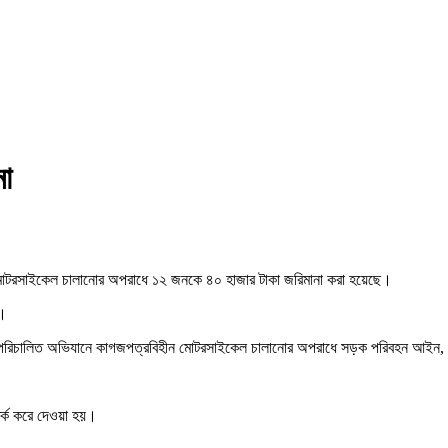
া
োটরসাইকেল চালানোর অপরাধে ১২ জনকে ৪০ হাজার টাকা জরিমানা করা হয়েছে।
য়।
েতৃত্বে পরিচালিত অভিযানে কাগজপত্রবিহীন মোটরসাইকেল চালানোর অপরাধে সড়ক পরিবহন 
র্ক করে দেওয়া হয়।