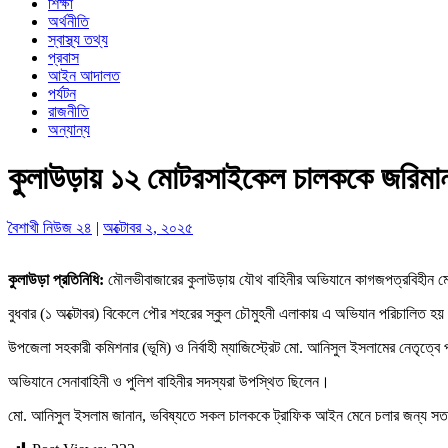
শিক্ষা
অর্থনীতি
স্বাস্থ্য তথ্য
প্রবাস
আইন আদালত
পর্যটন
রাজনীতি
অন্যান্য
কুলাউড়ায় ১২ মোটরসাইকেল চালককে জরিমান
বৈশাখী নিউজ ২৪
|
অক্টোবর ২, ২০২৫
কুলাউড়া প্রতিনিধি:
মৌলভীবাজারের কুলাউড়ায় যৌথ বাহিনীর অভিযানে কাগজপত্রবিহীন ম
বুধবার (১ অক্টোবর) বিকেলে পৌর শহরের স্কুল চৌমুহনী এলাকায় এ অভিযান পরিচালিত হ
উপজেলা সহকারী কমিশনার (ভূমি) ও নির্বাহী ম্যাজিস্ট্রেট মো. আনিসুল ইসলামের ন
অভিযানে সেনাবাহিনী ও পুলিশ বাহিনীর সদস্যরা উপস্থিত ছিলেন।
মো. আনিসুল ইসলাম জানান, ভবিষ্যতে সকল চালককে ট্রাফিক আইন মেনে চলার জন্য সত