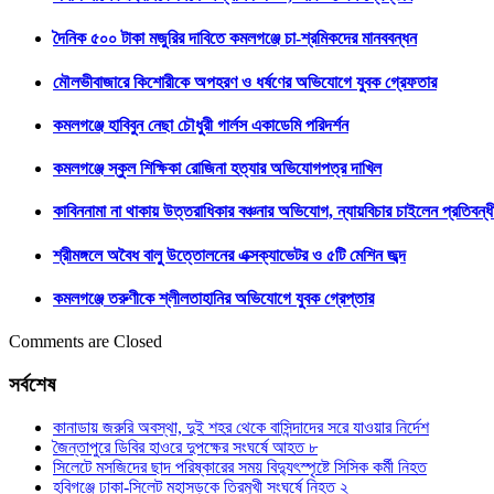
দৈনিক ৫০০ টাকা মজুরির দাবিতে কমলগঞ্জে চা-শ্রমিকদের মানববন্ধন
মৌলভীবাজারে কিশোরীকে অপহরণ ও ধর্ষণের অভিযোগে যুবক গ্রেফতার
কমলগঞ্জে হাবিবুন নেছা চৌধুরী গার্লস একাডেমি পরিদর্শন
কমলগঞ্জে স্কুল শিক্ষিকা রোজিনা হত্যার অভিযোগপত্র দাখিল
কাবিননামা না থাকায় উত্তরাধিকার বঞ্চনার অভিযোগ, ন্যায়বিচার চাইলেন প্রতিবন্ধী
শ্রীমঙ্গলে অবৈধ বালু উত্তোলনের এক্সক্যাভেটর ও ৫টি মেশিন জব্দ
কমলগঞ্জে তরুণীকে শ্লীলতাহানির অভিযোগে যুবক গ্রেপ্তার
Comments are Closed
সর্বশেষ
কানাডায় জরুরি অবস্থা, দুই শহর থেকে বাসিন্দাদের সরে যাওয়ার নির্দেশ
জৈন্তাপুরে ডিবির হাওরে দুপক্ষের সংঘর্ষে আহত ৮
সিলেটে মসজিদের ছাদ পরিষ্কারের সময় বিদ্যুৎস্পৃষ্টে সিসিক কর্মী নিহত
হবিগঞ্জে ঢাকা-সিলেট মহাসড়কে ত্রিমুখী সংঘর্ষে নিহত ২