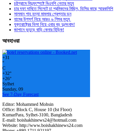
চট্টগ্রামে বিদ্যুৎস্পৃষ্টে বিএনপি নেতার মৃত্যু
চার দফা দাবিতে সিলেটে চা শ্রমিকদের মিছিল, ডিসির কাছে স্মারকলিপি
সালমান শাহ হত্যা মামলায় গ্রেপ্তার ডন
হামের উপসর্গ নিয়ে আরও ৬ শিশুর মৃত্যু
যুক্তরাষ্ট্রের ভিসা নিয়ে এবার বড় দুঃসংবাদ!
জাপানে ভুতুড়ে বাড়ি কেনার হিড়িক!
আবহাওয়া
+
31
°
C
+
32°
+
26°
Sylhet
Sunday, 09
See 7-Day Forecast
Editor: Mohammed Mohsin
Office: Block C, House 10 (Ist Floor)
KumarPara, Sylhet-3100, Bangladesh
E-mail: boishakhinews24@hotmail.com
Website: http://www.boishakhinews24.com
Phone: +880 1711 921197