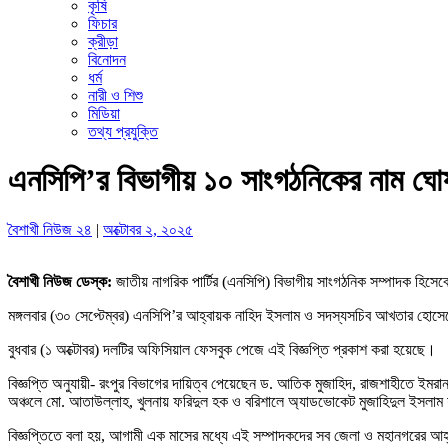
কৃষি
ফিচার
ক্রীড়া
বিনোদন
ধর্ম
নারী ও শিশু
মিডিয়া
তথ্য প্রযুক্তি
এনসিপি’র বিভাগীয় ১০ সাংগঠনিকের নাম ঘো
বৈশাখী নিউজ ২৪
|
অক্টোবর ২, ২০২৫
বৈশাখী নিউজ ডেস্ক:
জাতীয় নাগরিক পার্টির (এনসিপি) বিভাগীয় সাংগঠনিক সম্পাদক হিসেব
মঙ্গলবার (৩০ সেপ্টেম্বর) এনসিপি’র আহ্বায়ক নাহিদ ইসলাম ও সদস্যসচিব আখতার হোসেনে
বুধবার (১ অক্টোবর) দলটির অফিসিয়াল ফেসবুক পেজে এই বিজ্ঞপ্তি প্রকাশ করা হয়েছে।
বিজ্ঞপ্তি অনুযায়ী- রংপুর বিভাগের দায়িত্ব পেয়েছেন ড. আতিক মুজাহিদ, রাজশাহীতে ইমর
অঞ্চলে মো. আতাউল্লাহ, খুলনায় ফরিদুল হক ও বরিশালে অ্যাডভোকেট মুজাহিদুল ইসলাম
বিজ্ঞপ্তিতে বলা হয়, আগামী এক মাসের মধ্যে এই সম্পাদকদের সব জেলা ও মহানগরের আহ্