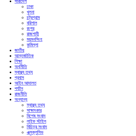
সারাদেশ
ঢাকা
খুলনা
চট্রগ্রাম
বরিশাল
রংপুর
রাজশাহী
ময়মনসিংহ
কুমিল্লা
জাতীয়
আন্তর্জাতিক
শিক্ষা
অর্থনীতি
স্বাস্থ্য তথ্য
প্রবাস
আইন আদালত
পর্যটন
রাজনীতি
অন্যান্য
স্বাস্থ্য তথ্য
সাক্ষাৎকার
বিশেষ সংবাদ
লাইফ স্টাইল
বিচিত্র সংবাদ
এক্সক্লুসিভ