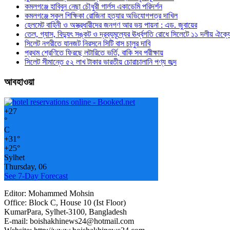
কমলগঞ্জে হাবিবুন নেছা চৌধুরী গার্লস একাডেমি পরিদর্শন
কমলগঞ্জে স্কুল শিক্ষিকা রোজিনা হত্যার অভিযোগপত্র দাখিল
হেলমেট বাহিনী ও অস্ত্রধারীদের জনগণ আর ভয় পায়না : এড. জুবায়ের
তেল, গ্যাস, বিদ্যুৎ সঙ্কট ও দ্রব্যমূল্যের ঊর্ধ্বগতি রোধে সিলেটে ১১ দলীয় ঐক্য
সিলেট নগরীতে যানজট নিরসনে সিটি বাস চালুর দাবি
প্রথম শ্রেণিতে ফিরছে লটারিতে ভর্তি, বাকি সব পরীক্ষায়
সিলেট সীমান্তে ৫২ লাখ টাকার ভারতীয় চোরাচালানি পণ্য জব্দ
আবহাওয়া
+
27
°
C
+
31°
+
25°
Sylhet
Thursday, 06
See 7-Day Forecast
Editor: Mohammed Mohsin
Office: Block C, House 10 (Ist Floor)
KumarPara, Sylhet-3100, Bangladesh
E-mail: boishakhinews24@hotmail.com