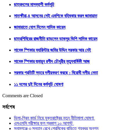
ছাত্রদলের মাসব্যাপী কর্মসূচি
সাতক্ষীরা-৪ আসনের সেই এমপিকে বহিষ্কার করল জামায়াত
জামায়াতে যোগ দিলেন সাদিক কায়েম
ছাত্রশিবিরের রাজনীতি ছাড়লেন ডাকসুর ভিপি সাদিক কায়েম
সাবেক স্পিকার ব্যারিস্টার জমির উদ্দিন সরকার আর নেই
সাবেক স্পিকার হুমায়ুন রশীদ চৌধুরীর মৃত্যুবার্ষিকী আজ
সরকার প্রতিটি স্তরে দলীয়করণ করছে : বিরোধী দলীয় নেতা
১১ দলের দুই দিনের কর্মসূচি ঘোষণা
Comments are Closed
সর্বশেষ
ভিসা-গ্রিন কার্ড নিয়ে যুক্তরাষ্ট্রের নতুন নীতিমালা ঘোষণা
এসএসসি পরীক্ষার ফল প্রকাশ ১০ আগস্ট
সুনামগঞ্জে ৩ সন্তান রেখে প্রেমিকের বাড়িতে গৃহবধূর অনশন