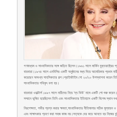
গণমাধ্যম ও সাংবাদিকতার সঙ্গে জড়িত ছিলেন।১৯৬১ সালে মার্কিন যুক্তরাষ্ট্রের
বারবারা।১৯৭৪ সালে এনবিসির একটি অনুষ্ঠানের মধ্য দিয়ে আমেরিকার প্রথম না
করেছেন অসংখ্য সাহসিকতার গল্প।প্রাইমটাইম শো ২০/২০ উপস্থাপনা করেন তিনি। 
সাংবাদিকতার পথিকৃৎ বলা হয়।
বারবারা ওয়াল্টার্স ১৯৯৭ সালে নারীদের নিয়ে ‘দ্য ভিউ’ নামে একটি শো শুরু করে
সম্মানে ভূষিত হয়েছিলেন তিনি এবং সাংবাদিকতার ইতিহাসে একটি বিশেষ স্থান দখল
নিরপেক্ষতা, গভীর প্রশ্ন করার ক্ষমতা,সাংবাদিকতার নীতিমালার সঠিক মূল্যায়ন ও 
এবং সাক্ষাৎকার গ্রহণ করা সহজ কাজ নয়।সত্যকে বের করে আনতে হয় নিজের বুদ্