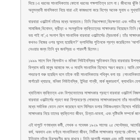
দিয়ে।এ ধরনের সাংবাদিকতায় কোনো ধরনের পক্ষপাতিত্ব চলে না। জীবনের ঝুঁকি নি
অনুসন্ধানী মানসিকতা নিয়ে যারা এই কাজগুলো করে বিশ্বে অনেক সুনাম ও সুখ্য
বারবারা ওয়াল্টার্স তাঁদের মধ্যে অন্যতম। তিনি নিরপেক্ষতা,বিচক্ষণতা এবং গভীর 
সামাজিক,বিনোদন, ক্রীড়া ও সংস্কৃতিক ব্যক্তিত্বের সাক্ষাৎকার নিয়েছেন তিনি।বার
ভয় পাই না’,এ সংলাপ ছিল সাংবাদিক বারবারা ওয়াল্টার্সের ট্রেডমার্ক। তাঁর সাক্ষা
কখনও নিজের ওপর সন্দেহ হয়েছিল?’ ভ্লাদিমির পুতিনকে প্রশ্ন করেছিলেন ‘আপনি
নেওয়ার জন্য তিনি খুব জনপ্রিয় ও পারদর্শী ছিলেন।
১৯৯৯ সালে বিল ক্লিনটন ও মনিকা লিউইনস্কির স্মৃতিকথন নিয়ে বারবারার উপস্
বিশ্বাস করি মানুষ আমাকে সৎ ও সাহসি সাংবাদিক হিসেবে স্মরণ করবে। আমি যেসব
পদচারণা শুরু হয়েছিল বলে তাঁকে নারী সাংবাদিকতার পথিকৃৎ বলা হয় ।সাংবাদিকতার এই
মার্গারেট থ্যাচার, মনিকা লিউইনস্কি, ইন্দিরা গান্ধী, মার্ক জুকারবার্গ, ক্যাথরিন
খ্যাতিমান ব্যক্তিত্ব এবং বিশ্বনেতাদের সাক্ষাৎকার গ্রহণে বারবারা ওয়াল্টার্স নিজস
বারবারা ওয়াল্টার্সের গ্রহণ করা বিশ্ববরেণ্য লোকদের সাক্ষাৎকারগুলো তাঁর সাং
মধ্যে সর্বাধিক বেতন ভোগ করেছেন বলে মিলিয়ন ডলার নিউজওম্যান হিসেবে পরিচিত পান
সাক্ষাৎকার নিয়ে তাদের ব্যক্তিগত জীবন, চিন্তা-ভাবনা, এবং দৃষ্টিভঙ্গি সম্পর্কে
এই দাপুটে গণমাধ্যম কর্মী, লেখক ও গবেষক ১৯২৯ সালের ২৫ সেপ্টেম্বর, আমের
কর্ম, অবদান এবং বর্ণাঢ্য সাংবাদিকতা জীবন, নির্ভীক সাক্ষাৎকার গ্রহণের কৌশল, 
ইতিহাস তাঁকে চিরস্মরণীয় করে রাখবে। তিনি আগামী প্রজন্ম এবং নারী সমাজের জন্