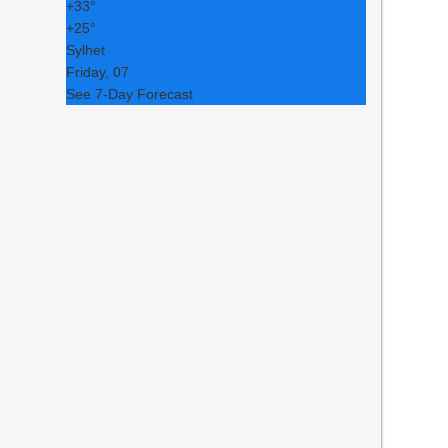
+
33°
+
25°
Sylhet
Friday, 07
See 7-Day Forecast