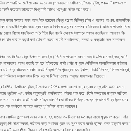
য়ে পেশাদারিত্ব দেখিয়ে কাজ করতে হয়।গণমাধ্যমে সাহসিকতা,নিজস্ব বুদ্ধি, প্রজ্ঞা,নিরপেক্ষতা ও
াতি অর্জন করেছেন তাদেরকে বিশ্ববাসী আজও শ্রদ্ধার সহিত স্মরণ করে।
প্রশ্ন করার ক্ষমতার জন্য প্রশংসিত হয়েছেন।বিশ্ব বরেণ্য বিভিন্ন রাষ্ট্র ও সরকার প্রধান, রাজনৈতিক,
বারা ওয়াল্টার্স প্রায় ৭০০ স্বনামধন্য ও বিখ্যাত মানুষের সাক্ষাৎকার নিয়েছেন।’আমি সাক্ষাৎকার নিতে
ৎকার নেয়ার বিশেষ সাহসিকতা ও বৈশিষ্ট্য ছিল বলেই ডোনাল্ড ট্রাম্পকে প্রশ্ন করেছিলেন ‘আপনার কি
 কি চান কাউকে হত্যা করা হোক?’ সততা,সাহসী সাংবাদিকতা, দক্ষতা ও ভদ্রতার সঙ্গে সাক্ষাৎকার
থাপনা ৭০ মিলিয়ন মানুষ উপভোগ করেছিল। তিনি সাক্ষাৎকারে সংবাদ সংস্থা এপিকে বলেছিলেন, আমি
 সাক্ষাৎকার গ্রহণ করেছি তা হবে ইতিহাসের সাক্ষী।তাঁর মাধ্যমে টেলিভিশন সাংবাদিকতায় নারীদের
 বিশ্ব বাতিঘর বারবারা ওয়াল্টার্স ভ্লাদিমির পুতিন,ডোনাল্ড ট্রাম্প, রিচার্ড নিকসন, ফিদেল কাস্ত্রো,
 হেপবার্ন,মাইকেল জ্যাকসনসহ বিশ্ব বরেণ্য বিভিন্ন পেশার মানুষের সাক্ষাৎকার নিয়েছেন।
্ব বৈশিষ্ট্য, উপস্থিত বুদ্ধি,বিচক্ষণতা ও শৈল্পিক গুণের কারণে প্রচুর সুনাম ও সুখ্যাতি অর্জন করেন।
বাদিকতার প্রতিভা এবং গভীর অনুসন্ধানী মানসিকতার পরিচয় বহন করে।তিনি সম্প্রচার মাধ্যমে নারীদের
। বারবারা ওয়াল্টার্স তাঁর বর্ণাঢ্য সাংবাদিকতা জীবনে বিভিন্ন ক্ষেত্রে প্রভাবশালী ব্যক্তিত্বদের
 জানতে এবং দর্শকদের জানাতে গুরুত্বপূর্ণ ভূমিকা পালন করেছেন।
িকার বোস্টনে জন্মগ্রহণ করেন এবং ২০২২ সালের ৩০ ডিসেম্বর ৯৩ বছর বয়সে মৃত্যুবরণ করেন।তাঁর
অনুসন্ধানী সাংবাদিকতা, নারীদের জন্য সংবাদমাধ্যমে পথ সুগম করার বলিষ্ঠ ভূমিকা পালন ইত্যাদি কারণে
য একটি অনুকরণীয় দৃষ্টান্ত। তাঁর প্রতি আমাদের বিনম্র শ্রদ্ধাঞ্জলি।