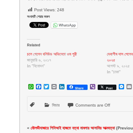
Post Views:
248
সংবাদটি শেয়ার করুন
WhatsApp
Related
চলে গেলেন বলিউড অভিনেতা ওম পুরী
দেবাশীষ দাস পেলেন দ
জানুয়ারি ৬, ২০১৭
২০২৫
In "বিনোদন"
আগস্ট ৯, ২০২৫
In "ঢাকা"
WhatsApp
Facebook
Twitter
Print
LinkedIn
Viber
Mes
Share
Post
ফিচার
Comments are Off
«
মৌলভীবাজারে পিবিআই হাজতে হত্যা মামলার আসামির আত্মহত্যা
(Previo