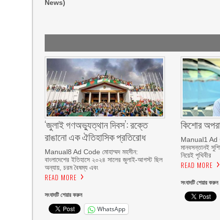
News)
‘জুলাই গণঅভ্যুত্থান দিবস’: রক্তে
কিশোর অপর
রাঙানো এক ঐতিহাসিক প্রতিরোধ
Manual1 Ad C
মানবসন্তানই সুশ
Manual8 Ad Code মোহাম্মদ মহসীন:
নিয়েই পৃথিবীর
বাংলাদেশের ইতিহাসে ২০২৪ সালের জুলাই-আগস্ট ছিল
READ MORE
অন্যায়, চরম বৈষম্য এবং
READ MORE
সংবাদটি শেয়ার করুন
সংবাদটি শেয়ার করুন
WhatsApp