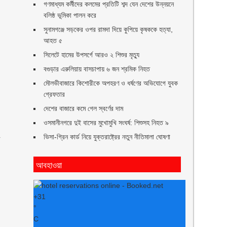
গণমাধ্যম কর্মীদের কলমের প্রতিটি শব্দ যেন দেশের উন্নয়নে
বলিষ্ঠ ভূমিকা পালন করে
সুনামগঞ্জে সড়কের ওপর রামদা দিয়ে কুপিয়ে কৃষককে হত্যা,
।
আহত ৫
সিলেটে হামের উপসর্গে আরও ২ শিশুর মৃত্যু
বগুড়ার এরুলিয়ায় বাসচাপায় ৬ জন শ্রমিক নিহত
মৌলভীবাজারে কিশোরীকে অপহরণ ও ধর্ষণের অভিযোগে যুবক
গ্রেফতার
দেশের বাজারে কমে গেল স্বর্ণের দাম
ওসমানীনগরে দুই বাসের মুখোমুখি সংঘর্ষ: শিশুসহ নিহত ৯
ভিসা-গ্রিন কার্ড নিয়ে যুক্তরাষ্ট্রের নতুন নীতিমালা ঘোষণা
া
আবহাওয়া
+
31
°
C