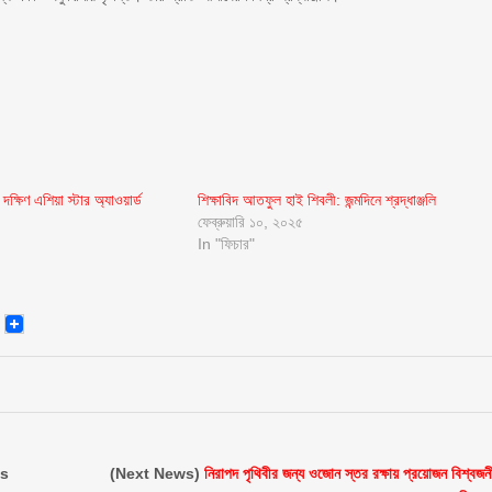
ক্ষিণ এশিয়া স্টার অ্যাওয়ার্ড
শিক্ষাবিদ আতফুল হাই শিবলী: জন্মদিনে শ্রদ্ধাঞ্জলি
ফেব্রুয়ারি ১০, ২০২৫
In "ফিচার"
senger
Email
us
(Next News)
নিরাপদ পৃথিবীর জন্য ওজোন স্তর রক্ষায় প্রয়োজন বিশ্বজন