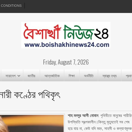
 CONDITIONS
Friday, August 7, 2026
সারাদেশ
জাতীয়
আন্তর্জাতিক
শিক্ষা
অর্থনীতি
স্বাস্থ্য তথ্য
প্রব
ে নারী কণ্ঠের পথিকৃৎ
শাহ মনসুর আলী নোমান
: পৃথিবীতে মানুষের শারীর
উপস্থিতি স্বল্পকালীন।কিন্তু মৃত্যুতেই সব শেষ
হয়ে যায় না, কেউ যদি মহৎ, সাহসী ও কল্যাণমূলক