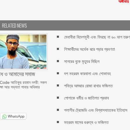
অঙ্গীকার
RELATED NEWS
মেধাবীরা বিদেশমুখী এবং ফিরছে না ৬০ ভাগ তরু
শিক্ষার্থীদের অর্ধেক ঝরে পড়ার প্রবণতা
সাগরের বুকে মৃত্যুর মিছিল
াধ ও আমাদের সমাজ
দশ মহররম কারবালা এবং শোকাবহ
ode আতিকুর রহমান নগরী: সকল
পবিত্র আশুরার রোজা রাখার ফজিলত
িক্ষা আর সভ্যতা পাবার অধিকার
পোশাকে ধর্মীয় ও জাতিগত প্রভাব
পলাশীর ট্রেজেডি এবং বিশ্বাসঘাতকের ইতিহাস
WhatsApp
মহররম মাসের গুরুত্ব ও ফজিলত