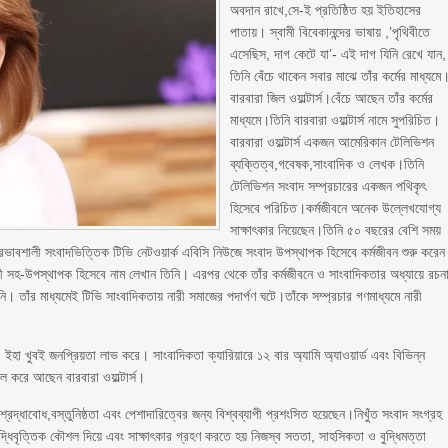
অবদান রাখে,সে-ই প্রতিষ্ঠিত হয় ইতিহাসের
পাতায়। স্বামী বিবেকানন্দের ভাষায় ,’পৃথিবীতে
এসেছিস, দাগ কেটে যা’- এই দাগ যিনি রেখে যান,
তিনি বেঁচে থাকেন সবার মাঝে তাঁর কর্মের মাধ্যমে
বারবারা জিল ওয়াল্টার্স।বেঁচে আছেন তাঁর কর্মের
মাধ্যমে।তিনি বারবারা ওয়াল্টার্স নামে সুপরিচিত।
বারবারা ওয়াল্টার্স একজন আমেরিকান টেলিভিশন
ব্যক্তিত্ব,গবেষক,সাংবাদিক ও লেখক।তিনি
টেলিভিশন সংবাদ সম্প্রচারের একজন পথিকৃৎ
হিসেবে পরিচিত।কর্মজীবনে অনেক উল্লেখযোগ্য
সাক্ষাৎকার নিয়েছেন।তিনি ৫০ বছরের বেশি সময়
 প্রভাবশালী সংবাদভিত্তিক টিভি নেটওয়ার্ক এবিসি নিউজে সংবাদ উপস্থাপক হিসেবে কর্মজীবন শুরু করেন
রী সহ-উপস্থাপক হিসেবে নাম লেখান তিনি। এরপর থেকে তাঁর কর্মজীবনে ও সাংবাদিকতার অধ্যায়ে রচন
তাঁর মাধ্যমেই টিভি সাংবাদিকতায় নারী সমাজের পদার্পণ ঘটে।তাঁকে সম্প্রচার গণমাধ্যমে নারী
ন। ইহা খুবই জনপ্রিয়তা লাভ করে। সাংবাদিকতা ক্যারিয়ারে ১২ বার অ্যামি অ্যাওয়ার্ড এবং বিভিন্ন
 করে আছেন বারবারা ওয়াল্টার্স।
শ্রদ্ধাবোধ,বস্তুনিষ্ঠতা এবং পেশাদারিত্বের জন্য বিশ্বব্যাপী প্রশংসিত হয়েছেন।নিখুঁত সংবাদ সংগ্রহ
ধিবৃত্তিক কৌশল দিয়ে এবং সাক্ষাৎকার গ্রহণ করতে হয় নিজস্ব সততা, সাহসিকতা ও বুদ্ধিমত্তা