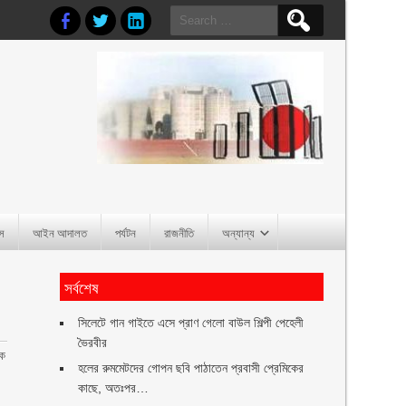
Search
for:
াস
আইন আদালত
পর্যটন
রাজনীতি
অন্যান্য
সর্বশেষ
সিলেটে গান গাইতে এসে প্রাণ গেলো বাউল শিল্পী পেহেলী
ভৈরবীর
িক
হলের রুমমেটদের গোপন ছবি পাঠাতেন প্রবাসী প্রেমিকের
কাছে, অতঃপর…