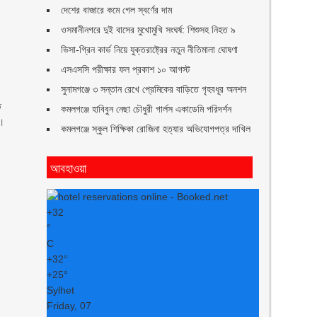
দেশের বাজারে কমে গেল স্বর্ণের দাম
ওসমানীনগরে দুই বাসের মুখোমুখি সংঘর্ষ: শিশুসহ নিহত ৯
ভিসা-গ্রিন কার্ড নিয়ে যুক্তরাষ্ট্রের নতুন নীতিমালা ঘোষণা
এসএসসি পরীক্ষার ফল প্রকাশ ১০ আগস্ট
সুনামগঞ্জে ৩ সন্তান রেখে প্রেমিকের বাড়িতে গৃহবধূর অনশন
ে
কমলগঞ্জে হাবিবুন নেছা চৌধুরী গার্লস একাডেমি পরিদর্শন
ে।
কমলগঞ্জে স্কুল শিক্ষিকা রোজিনা হত্যার অভিযোগপত্র দাখিল
আবহাওয়া
+
32
°
C
+
32°
+
25°
Sylhet
Friday, 07