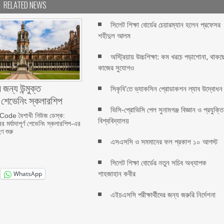
RELATED NEWS
সিলেট শিক্ষা বোর্ডের চেয়ারম্যান হলেন প্রফেসর
শহীদুল আলম
অস্ট্রিয়ায় উচ্চশিক্ষা: কম খরচে পড়াশোনা, থাকছ
কাজের সুযোগও
 জন্য উন্মুক্ত
সিকৃবি’তে ভ্যাকসিন প্রোডাকশন ল্যাব উদ্বোধন
র শেভেনিং স্কলারশিপ
ভিসি-প্রোভিসি পেল সুনামগঞ্জ বিজ্ঞান ও প্রযুক্তি
ode বৈশাখী নিউজ ডেস্ক:
বিশ্ববিদ্যালয়
র মর্যাদাপূর্ণ শেভেনিং স্কলারশিপ-এর
ণ শুরু
এসএসসি ও সমমানের ফল প্রকাশ ১০ আগস্ট
সিলেট শিক্ষা বোর্ডের নতুন সচিব অধ্যাপক
শাহজাহান কবীর
WhatsApp
এইচএসসি পরীক্ষার্থীদের জন্য জরুরি নির্দেশনা
ল