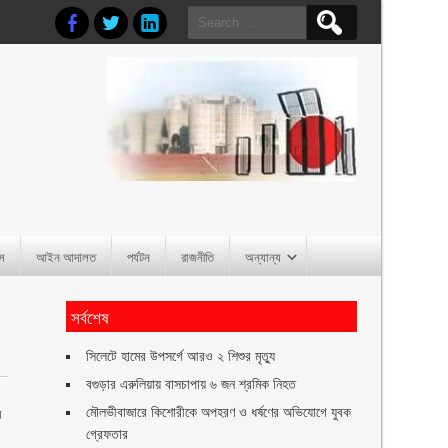
Search
for:
াস
আইন আদালত
পর্যটন
রাজনীতি
অন্যান্য
সর্বশেষ
সিলেটে হামের উপসর্গে আরও ২ শিশুর মৃত্যু
বগুড়ার এরুলিয়ায় বাসচাপায় ৬ জন শ্রমিক নিহত
মৌলভীবাজারে কিশোরীকে অপহরণ ও ধর্ষণের অভিযোগে যুবক
র
গ্রেফতার