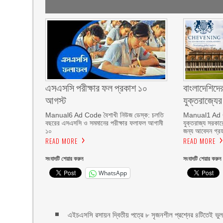
এসএসসি পরীক্ষার ফল প্রকাশ ১০
বাংলাদেশিদের
আগস্ট
যুক্তরাজ্যে
Manual6 Ad Code বৈশাখী নিউজ ডেস্ক: চলতি
Manual1 Ad C
বছরের এসএসসি ও সমমানের পরীক্ষার ফলাফল আগামী
যুক্তরাজ্য সরকারে
১০
জন্য আবেদন গ্রহ
READ MORE
READ MORE
সংবাদটি শেয়ার করুন
সংবাদটি শেয়ার করুন
WhatsApp
এইচএসসি রসায়ন দ্বিতীয় পত্রে ৮ সৃজনশীল প্রশ্নের ৪টিতেই ভু