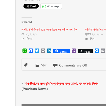
WhatsApp
Related
জাতীয় বিশ্ববিদ্যালয়ের রোববারের সব পরীক্ষা স্থগিত
জাতীয় বিশ্ববিদ্যাল
মে ১৩, ২০২৩
জুলাই ২২, ২০২৫
In "শিক্ষা"
In "শিক্ষা"
WhatsApp
Facebook
Twitter
Print
LinkedIn
Viber
Mes
Share
Post
শিক্ষা
Comments are Off
«
অনির্দিষ্টকালের জন‍্য কৃষি বিশ্ববিদ্যালয় বন্ধ ঘোষণা, হল ত্যাগের নির্দেশ
(Previous News)