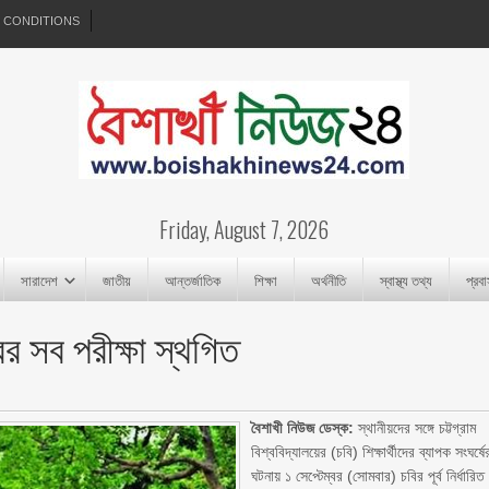
 CONDITIONS
Friday, August 7, 2026
সারাদেশ
জাতীয়
আন্তর্জাতিক
শিক্ষা
অর্থনীতি
স্বাস্থ্য তথ্য
প্রব
ের সব পরীক্ষা স্থগিত
বৈশাখী নিউজ ডেস্ক:
স্থানীয়দের সঙ্গে চট্টগ্রাম
বিশ্ববিদ্যালয়ের (চবি) শিক্ষার্থীদের ব্যাপক সংঘর্ষে
ঘটনায় ১ সেপ্টেম্বর (সোমবার) চবির পূর্ব নির্ধারিত