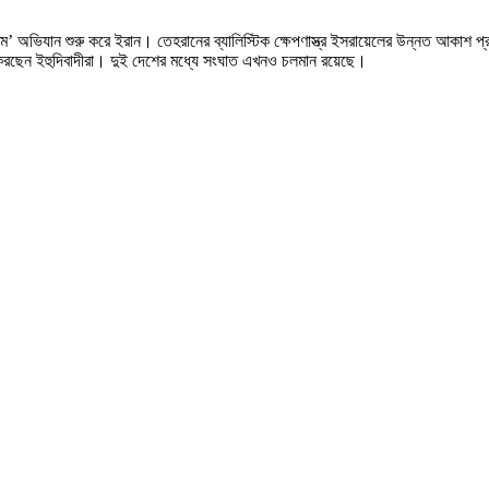
মে’ অভিযান শুরু করে ইরান। তেহরানের ব্যালিস্টিক ক্ষেপণাস্ত্র ইসরায়েলের উন্নত আকাশ প
ান করছেন ইহুদিবাদীরা। দুই দেশের মধ্যে সংঘাত এখনও চলমান রয়েছে।