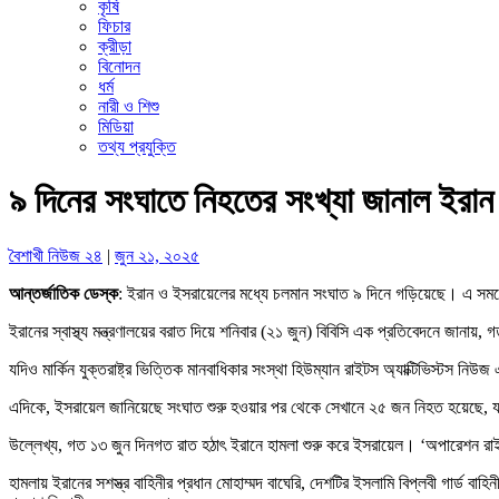
কৃষি
ফিচার
ক্রীড়া
বিনোদন
ধর্ম
নারী ও শিশু
মিডিয়া
তথ্য প্রযুক্তি
৯ দিনের সংঘাতে নিহতের সংখ্যা জানাল ইরান
বৈশাখী নিউজ ২৪
|
জুন ২১, ২০২৫
আন্তর্জাতিক ডেস্ক
: ইরান ও ইসরায়েলের মধ্যে চলমান সংঘাত ৯ দিনে গড়িয়েছে। এ সম
ইরানের স্বাস্থ্য মন্ত্রণালয়ের বরাত দিয়ে শনিবার (২১ জুন) বিবিসি এক প্রতিবেদনে 
যদিও মার্কিন যুক্তরাষ্ট্র ভিত্তিক মানবাধিকার সংস্থা হিউম্যান রাইটস অ্যাক্টিভিস্টস ন
এদিকে, ইসরায়েল জানিয়েছে সংঘাত শুরু হওয়ার পর থেকে সেখানে ২৫ জন নিহত হয়ে
উল্লেখ্য, গত ১৩ জুন দিনগত রাত হঠাৎ ইরানে হামলা শুরু করে ইসরায়েল। ‘অপারেশন রাইজি
হামলায় ইরানের সশস্ত্র বাহিনীর প্রধান মোহাম্মদ বাঘেরি, দেশটির ইসলামি বিপ্লবী গার্ড