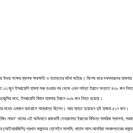
য়ে উভয় পক্ষের ব্যাপক ক্ষয়ক্ষতি ও হতাহতের ঘটনা ঘটেছে। বিশেষ করে দখলদারদের হাম
জানায়, গত ১৩ জুন ইসরায়েলি হামলা শুরু হওয়ার পর থেকে এখন পর্যন্ত ইরানে অন্তত ৪৩০ জ
িউজ এজেন্সির মতে, ইসরায়েলি বিমান হামলায় ইরানে ৬৩৯ জন নিহত হয়েছে।
ছে, যার মধ্যে একজন হৃদরোগে আক্রান্ত ছিলেন। আর আহত হয়েছেন দুই হাজার ৫১৭ জন।
ং লায়ন’ নামের এই অভিযানে রাজধানী তেহরানসহ ইরানের বিভিন্ন সামরিক স্থাপনা, পরমাণু 
 বাহিনীর (আইআরজিসি) প্রধান কমান্ডার হোসেইন সালামি, খাতাম আল-আনবিয়া সদরদপ্তরের কমান্ড