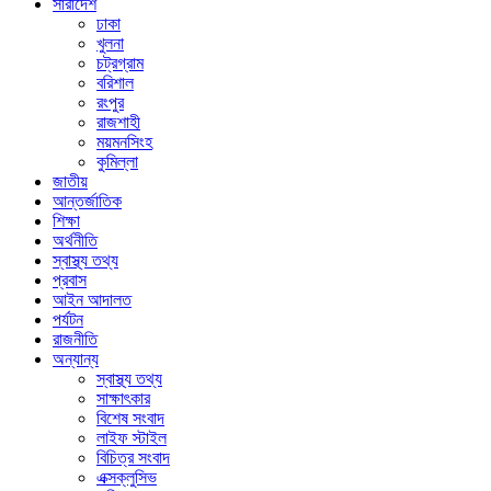
সারাদেশ
ঢাকা
খুলনা
চট্রগ্রাম
বরিশাল
রংপুর
রাজশাহী
ময়মনসিংহ
কুমিল্লা
জাতীয়
আন্তর্জাতিক
শিক্ষা
অর্থনীতি
স্বাস্থ্য তথ্য
প্রবাস
আইন আদালত
পর্যটন
রাজনীতি
অন্যান্য
স্বাস্থ্য তথ্য
সাক্ষাৎকার
বিশেষ সংবাদ
লাইফ স্টাইল
বিচিত্র সংবাদ
এক্সক্লুসিভ