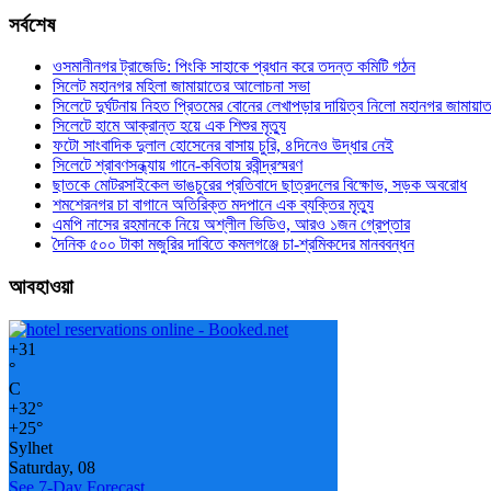
সর্বশেষ
ওসমানীনগর ট্রাজেডি: পিংকি সাহাকে প্রধান করে তদন্ত কমিটি গঠন
সিলেট মহানগর মহিলা জামায়াতের আলোচনা সভা
সিলেটে দুর্ঘটনায় নিহত প্রিতমের বোনের লেখাপড়ার দায়িত্ব নিলো মহানগর জামায়া
সিলেটে হামে আক্রান্ত হয়ে এক শিশুর মৃত্যু
ফটো সাংবাদিক দুলাল হোসেনের বাসায় চুরি, ৪দিনেও উদ্ধার নেই
সিলেটে শ্রাবণসন্ধ্যায় গানে-কবিতায় রবীন্দ্রস্মরণ
ছাতকে মোটরসাইকেল ভাঙচুরের প্রতিবাদে ছাত্রদলের বিক্ষোভ, সড়ক অবরোধ
শমশেরনগর চা বাগানে অতিরিক্ত মদপানে এক ব্যক্তির মৃত্যু
এমপি নাসের রহমানকে নিয়ে অশ্লীল ভিডিও, আরও ১জন গ্রেপ্তার
দৈনিক ৫০০ টাকা মজুরির দাবিতে কমলগঞ্জে চা-শ্রমিকদের মানববন্ধন
আবহাওয়া
+
31
°
C
+
32°
+
25°
Sylhet
Saturday, 08
See 7-Day Forecast