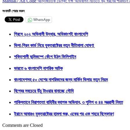
Manual7 Ad Code আন্তর্জাতিক ডেস্ক: দক্ষ অভিবাসন নীতিতে বড় ধরনের পরিবর্তন এ
সংবাদটি শেয়ার করুন
WhatsApp
গ্রিসে ২০২ অভিবাসী উদ্ধার, অধিকাংশই বাংলাদেশি
ভিসা-গ্রিন কার্ড নিয়ে যুক্তরাষ্ট্রের নতুন নীতিমালা ঘোষণা
শক্তিশালী ভূমিকম্পে কেঁপে উঠল ফিলিপাইন
ভারতে ৬ বাংলাদেশি নাগরিক আটক
বাংলাদেশসহ ৫০ দেশের নাগরিকদের জন্য মার্কিন ভিসায় নতুন নিয়ম
বিশ্বের সবচেয়ে উঁচু টাওয়ার বানাচ্ছে সৌদি
পাকিস্তানে নিরাপত্তা বাহিনীর ব্যাপক অভিযান, ৩ পুলিশ ও ৪৪ সন্ত্রাসী নিহত
ইরানে আবারও যুক্তরাষ্ট্রের হামলা শুরু, একের পর এক শহরে বিস্ফোরণ
Comments are Closed