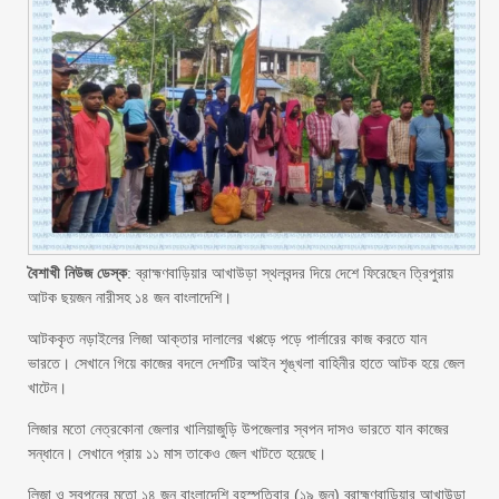
বৈশাখী নিউজ ডেস্ক
: ব্রাহ্মণবাড়িয়ার আখাউড়া স্থলবন্দর দিয়ে দেশে ফিরেছেন ত্রিপুরায়
আটক ছয়জন নারীসহ ১৪ জন বাংলাদেশি।
আটককৃত নড়াইলের লিজা আক্তার দালালের খপ্পড়ে পড়ে পার্লারের কাজ করতে যান
ভারতে। সেখানে গিয়ে কাজের বদলে দেশটির আইন শৃঙ্খলা বাহিনীর হাতে আটক হয়ে জেল
খাটেন।
লিজার মতো নেত্রকোনা জেলার খালিয়াজুড়ি উপজেলার স্বপন দাসও ভারতে যান কাজের
সন্ধানে। সেখানে প্রায় ১১ মাস তাকেও জেল খাটতে হয়েছে।
লিজা ও স্বপনের মতো ১৪ জন বাংলাদেশি বৃহস্পতিবার (১৯ জুন) ব্রাহ্মণবাড়িয়ার আখাউড়া