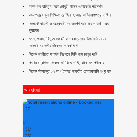
কমলগঞ্জে হাবিবুন নেছা চৌধুরী গার্লস একাডেমি পরিদর্শন
কমলগঞ্জে স্কুল শিক্ষিকা রোজিনা হত্যার অভিযোগপত্র দাখিল
হেলমেট বাহিনী ও অস্ত্রধারীদের জনগণ আর ভয় পায়না : এড.
জুবায়ের
তেল, গ্যাস, বিদ্যুৎ সঙ্কট ও দ্রব্যমূল্যের ঊর্ধ্বগতি রোধে
সিলেটে ১১ দলীয় ঐক্যের স্মারকলিপি
সিলেট নগরীতে যানজট নিরসনে সিটি বাস চালুর দাবি
প্রথম শ্রেণিতে ফিরছে লটারিতে ভর্তি, বাকি সব পরীক্ষায়
সিলেট সীমান্তে ৫২ লাখ টাকার ভারতীয় চোরাচালানি পণ্য জব্দ
আবহাওয়া
+
27
°
C
+
31°
+
25°