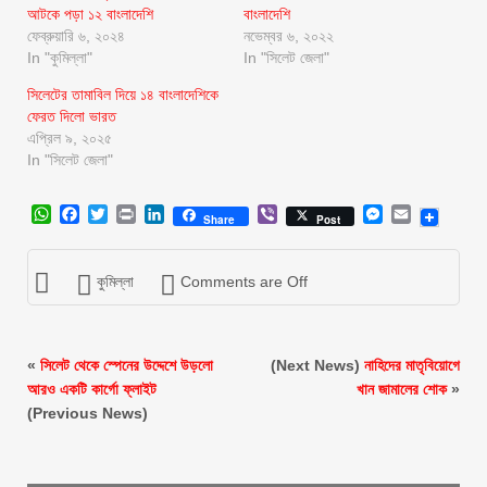
আটকে পড়া ১২ বাংলাদেশি
বাংলাদেশি
ফেব্রুয়ারি ৬, ২০২৪
নভেম্বর ৬, ২০২২
In "কুমিল্লা"
In "সিলেট জেলা"
সিলেটের তামাবিল দিয়ে ১৪ বাংলাদেশিকে
ফেরত দিলো ভারত
এপ্রিল ৯, ২০২৫
In "সিলেট জেলা"
WhatsApp
Facebook
Twitter
Print
LinkedIn
Viber
Messenger
Email
Share
Post
কুমিল্লা
Comments are Off
«
সিলেট থেকে স্পেনের উদ্দেশে উড়লো
(Next News)
নাহিদের মাতৃবিয়োগে
আরও একটি কার্গো ফ্লাইট
খান জামালের শোক
»
(Previous News)