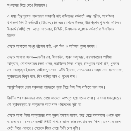
স্থলবন্দর দিয়ে দেশে ফিরেছেন।
এ সময় ত্রিপুরাস্থ বাংলাদেশ সহকারি হাই কমিশনের কর্মকর্তা ওমর শরীফ, আখাউড়া
উপজেলা নির্বাহী কর্মকর্তা (ইউএনও) জি এম রাশেদুল ইসলম, ইমিগ্রেশন পুলিশের অফিসার
ইনচার্জ (ওসি) মো. আব্দুস সাত্তার, বিজিবি, বিএসএফ ও ব্র্যাক কর্মকর্তারা উপস্থিত
ছিলেন।
ফেরত আসাদের মধ্যে পাঁচজন নারী, এক শিশু ও আটজন পুরুষ সদস্য।
ফেরত আসারা হলেন—ফেনীর মো. ইসমাইল, হারুন মজুমদার, নারায়ণগঞ্জের পাপিয়া
আক্তার, গোপালগঞ্জের লিজা খানম, নড়াইলের লিজা খাতুন, চাঁদপুরের আশা মনি, খুলনার
মো. মাহফুজুল ইসলাম, তাহিয়াতুন নেসা, আঁখি ইসলাম, নেত্রকোনার সঞ্জয় দাস, স্বপন দাস,
সুনামগঞ্জের বিপুল দাস, যিশু কান্তি দাস ও সুশেন দাস।
আনুষ্ঠানিকতা শেষে স্বজনরা তাদেরকে বুঝে নিয়ে নিজ নিজ বাড়িতে চলে যান।
দীর্ঘদিন পর স্বজনদের কাছে পেয়ে আবেগে আপ্লুত হয়ে পড়েন তারা। এ সময় স্থলবন্দরের
নো-ম্যানসল্যাণ্ডে অন্যরকম আবেগঘন পরিবেশের সৃষ্টি হয়।
ফেরত আসা লিজা আক্তারের বাবা নুরুল ইসলাম জানান, তার মেয়ে দালালদের খপ্পড়ে পড়ে
ভারতে যায়। সেখানে একটি বিউটি পার্লারে তাকে কাজ দেওয়ার কথা ছিল। এখন সে জেল
খেটে ফিরে এসেছে। মেয়েকে ফিরে পেয়ে তিনি বেশ খুশি।