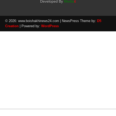
Developed By
Media
it
© 2026: www.boishakhinews24.com
| NewsPress Theme by:
D5
Creation
| Powered by:
WordPress