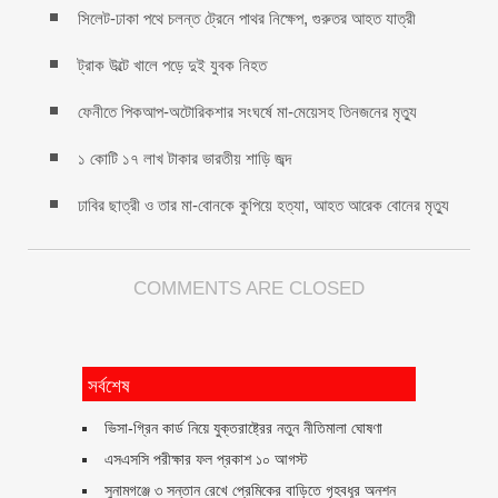
সিলেট-ঢাকা পথে চলন্ত ট্রেনে পাথর নিক্ষেপ, গুরুতর আহত যাত্রী
ট্রাক উল্টে খালে পড়ে দুই যুবক নিহত
ফেনীতে পিকআপ-অটোরিকশার সংঘর্ষে মা-মেয়েসহ তিনজনের মৃত্যু
১ কোটি ১৭ লাখ টাকার ভারতীয় শাড়ি জব্দ
ঢাবির ছাত্রী ও তার মা-বোনকে কুপিয়ে হত্যা, আহত আরেক বোনের মৃত্যু
COMMENTS ARE CLOSED
সর্বশেষ
ভিসা-গ্রিন কার্ড নিয়ে যুক্তরাষ্ট্রের নতুন নীতিমালা ঘোষণা
এসএসসি পরীক্ষার ফল প্রকাশ ১০ আগস্ট
সুনামগঞ্জে ৩ সন্তান রেখে প্রেমিকের বাড়িতে গৃহবধূর অনশন