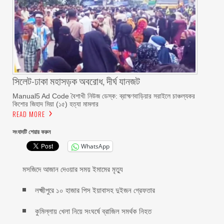
সিলেট-ঢাকা মহাসড়ক অবরোধ, দীর্ঘ যানজট
Manual5 Ad Code বৈশাখী নিউজ ডেস্ক: ব্রাহ্মণবাড়িয়ার সরাইলে চাঞ্চল্যকর
কিশোর জিহাদ মিয়া (১৫) হত্যা মামলার
READ MORE
সংবাদটি শেয়ার করুন
WhatsApp
মসজিদে আজান দেওয়ার সময় ইমামের মৃত্যু
লক্ষ্মীপুরে ১০ হাজার পিস ইয়াবাসহ দুইজন গ্রেফতার
কুমিল্লায় খেলা নিয়ে সংঘর্ষে ব্রাজিল সমর্থক নিহত