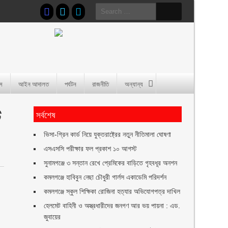
Search
for:
াস
আইন আদালত
পর্যটন
রাজনীতি
অন্যান্য
ি
সর্বশেষ
ভিসা-গ্রিন কার্ড নিয়ে যুক্তরাষ্ট্রের নতুন নীতিমালা ঘোষণা
এসএসসি পরীক্ষার ফল প্রকাশ ১০ আগস্ট
সুনামগঞ্জে ৩ সন্তান রেখে প্রেমিকের বাড়িতে গৃহবধূর অনশন
কমলগঞ্জে হাবিবুন নেছা চৌধুরী গার্লস একাডেমি পরিদর্শন
কমলগঞ্জে স্কুল শিক্ষিকা রোজিনা হত্যার অভিযোগপত্র দাখিল
হেলমেট বাহিনী ও অস্ত্রধারীদের জনগণ আর ভয় পায়না : এড.
জুবায়ের