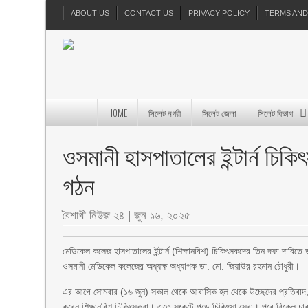
ABOUT US
CONTACT US
PRIVACY POLICY
TERMS AND
HOME
সিলেট নগরী
সিলেট জেলা
সিলেট বিভাগ
ওসমানী হাসপাতালের ইন্টার্ন চিকি
গঠন
বৈশাখী নিউজ ২৪
|
জুন ১৬, ২০২৫
মেডিকেল কলেজ হাসপাতালের ইন্টার্ন (শিক্ষানবিশ) চিকিৎসকদের তিন দফা দাবিতে
ওসমানী মেডিকেল কলেজের অধ্যক্ষ অধ্যাপক ডা. মো. জিয়াউর রহমান চৌধুরী।
এর আগে সোমবার (১৬ জুন) সকাল থেকে আবাসিক হল থেকে উচ্ছেদের প্রতিবাদ, নির
করেন শিক্ষানবিশ চিকিৎসকরা। এতে সংকটে পড়ে চিকিৎসা সেবা। পরে বিকেল চারট