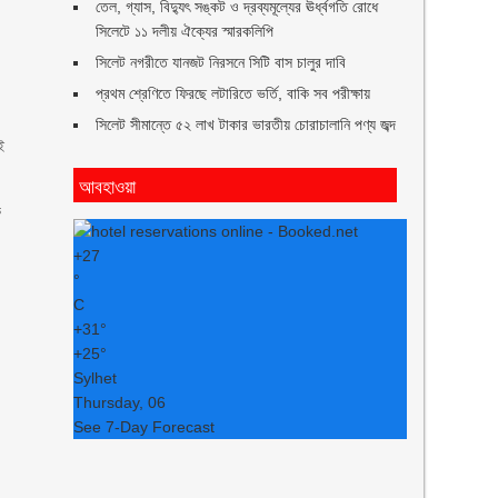
তেল, গ্যাস, বিদ্যুৎ সঙ্কট ও দ্রব্যমূল্যের ঊর্ধ্বগতি রোধে
সিলেটে ১১ দলীয় ঐক্যের স্মারকলিপি
সিলেট নগরীতে যানজট নিরসনে সিটি বাস চালুর দাবি
প্রথম শ্রেণিতে ফিরছে লটারিতে ভর্তি, বাকি সব পরীক্ষায়
সিলেট সীমান্তে ৫২ লাখ টাকার ভারতীয় চোরাচালানি পণ্য জব্দ
ই
আবহাওয়া
ক
+
27
°
C
+
31°
+
25°
Sylhet
Thursday, 06
See 7-Day Forecast