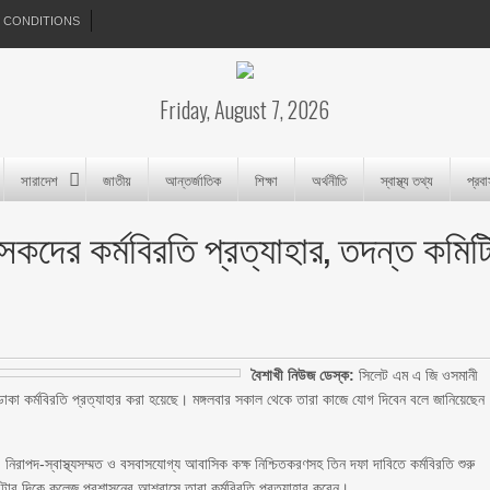
 CONDITIONS
Friday, August 7, 2026
সারাদেশ
জাতীয়
আন্তর্জাতিক
শিক্ষা
অর্থনীতি
স্বাস্থ্য তথ্য
প্রব
ৎসকদের কর্মবিরতি প্রত্যাহার, তদন্ত কমিট
বৈশাখী নিউজ ডেস্ক:
সিলেট এম এ জি ওসমানী
 ডাকা কর্মবিরতি প্রত্যাহার করা হয়েছে। মঙ্গলবার সকাল থেকে তারা কাজে যোগ দিবেন বলে জানিয়েছেন
াপদ-স্বাস্থ্যসম্মত ও বসবাসযোগ্য আবাসিক কক্ষ নিশ্চিতকরণসহ তিন দফা দাবিতে কর্মবিরতি শুরু
ার দিকে কলেজ প্রশাসনের আশ্বাসে তারা কর্মবিরতি প্রত্যাহার করেন।