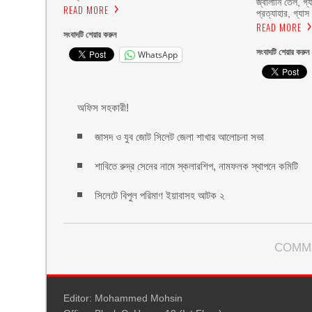
জ্বালানি তেল, গ্যা
READ MORE
প্রত্যাহার, গ্যাস
READ MORE
সংবাদটি শেয়ার করুন
সংবাদটি শেয়ার করুন
WhatsApp
অফিস সহকারী!
জাসদ ও যুব জোট সিলেট জেলা শাখার আলোচনা সভা
শাবিতে রুদ্র সেনের নামে স্কলারশিপ, নামফলক স্থাপনে কমিটি
সিলেটে বিপুল পরিমাণ ইয়াবাসহ আটক ২
COMM
Editor: Mohammed Mohsin