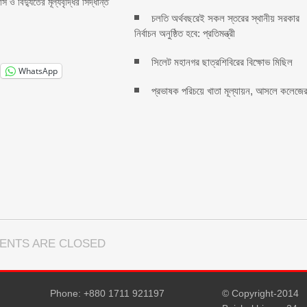
স ও বিদ্যুতের মূল্যবৃদ্ধির সিদ্ধান্ত
চলতি অর্থবছরেই সকল স্তরের স্থানীয় সরকার
নির্বাচন অনুষ্ঠিত হবে: প্রতিমন্ত্রী
সিলেট মহানগর ছাত্রশিবিরের বিক্ষোভ মিছিল
WhatsApp
প্রভাষক পরিচয়ে খাতা মূল্যায়ন, আসলে কলেজে
ENTS ARE CLOSED
Phone: +880 1711 921197
© Copyright-2014