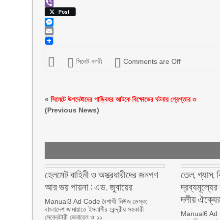
Viber
Post
Messenger
Email
সিলেট নগরী
Comments are Off
«
সিলেটে উপদেষ্টাদের গাড়িবহর আটকে বিক্ষোভের ঘটনায় গ্রেপ্তার ৩
(Previous News)
হেলমেট বাহিনী ও অস্ত্রধারীদের জনগণ
তেল, গ্যাস, 
আর ভয় পায়না : এড. জুবায়ের
দ্রব্যমূল্যে
দলীয় ঐক্যের
Manual3 Ad Code বৈশাখী নিউজ ডেস্ক:
বাংলাদেশ জামায়াতে ইসলামীর কেন্দ্রীয় সহকারী
Manual6 Ad C
সেক্রেটারী জেনারেল ও ১১