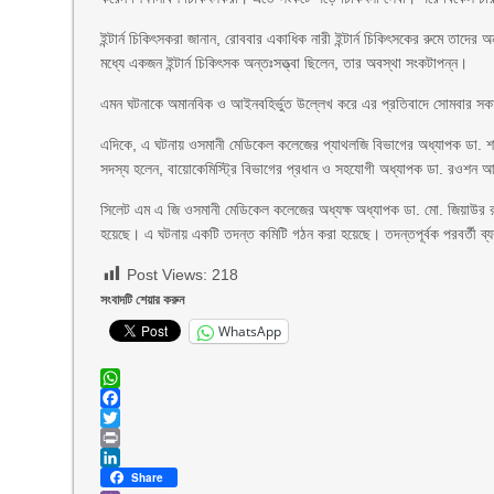
ইন্টার্ন চিকিৎসকরা জানান, রোববার একাধিক নারী ইন্টার্ন চিকিৎসকের রুমে তাদ
মধ্যে একজন ইন্টার্ন চিকিৎসক অন্তঃসত্ত্বা ছিলেন, তার অবস্থা সংকটাপন্ন।
এমন ঘটনাকে অমানবিক ও আইনবহির্ভুত উল্লেখ করে এর প্রতিবাদে সোমবার সকাল থ
এদিকে, এ ঘটনায় ওসমানী মেডিকেল কলেজের প্যাথলজি বিভাগের অধ্যাপক ডা. শাম
সদস্য হলেন, বায়োকেমিস্ট্রি বিভাগের প্রধান ও সহযোগী অধ্যাপক ডা. রওশন আ
সিলেট এম এ জি ওসমানী মেডিকেল কলেজের অধ্যক্ষ অধ্যাপক ডা. মো. জিয়াউর রহ
হয়েছে। এ ঘটনায় একটি তদন্ত কমিটি গঠন করা হয়েছে। তদন্তপূর্বক পরবর্তী ব্
Post Views:
218
সংবাদটি শেয়ার করুন
WhatsApp
WhatsApp
Facebook
Twitter
Print
LinkedIn
Share