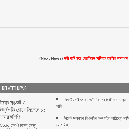
(Next News)
স্ত্রী দাবি করে প্রেমিকের বাড়িতে তরুণীর অবস্থান
RELATED NEWS
সিলেট নগরীতে যানজট নিরসনে সিটি বাস চালুর
বিদ্যুৎ সঙ্কট ও
দাবি
র ঊর্ধ্বগতি রোধে সিলেটে ১১
 স্মারকলিপি
সিলেট মহানগর বিএনপির সভাপতির দায়িত্বে নাস
হোসাইন
ode বৈশাখী নিউজ ডেস্ক: