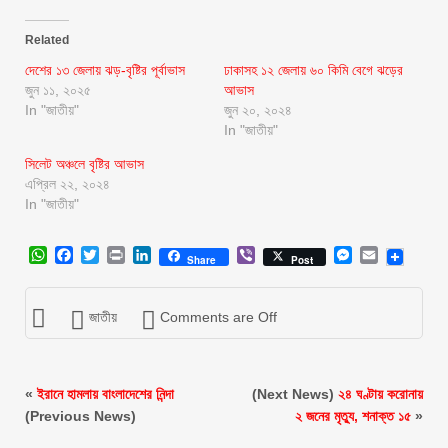
Related
দেশের ১৩ জেলায় ঝড়-বৃষ্টির পূর্বাভাস
ঢাকাসহ ১২ জেলায় ৬০ কিমি বেগে ঝড়ের
জুন ১১, ২০২৫
আভাস
In "জাতীয়"
জুন ২০, ২০২৪
In "জাতীয়"
সিলেট অঞ্চলে বৃষ্টির আভাস
এপ্রিল ২২, ২০২৪
In "জাতীয়"
WhatsApp
Facebook
Twitter
Print
LinkedIn
Viber
Messenger
Email
Share
Post
জাতীয়
Comments are Off
«
ইরানে হামলায় বাংলাদেশের নিন্দা
(Next News)
২৪ ঘণ্টায় করোনায়
(Previous News)
২ জনের মৃত্যু, শনাক্ত ১৫
»