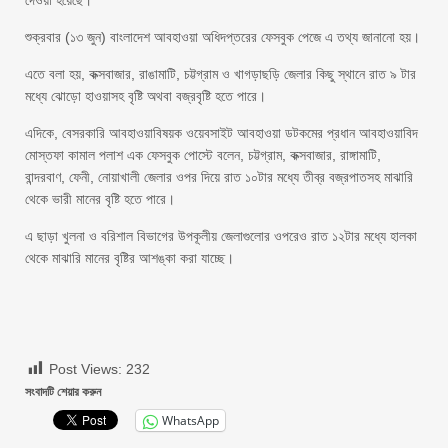
দেওয়া হয়েছে।
শুক্রবার (১৩ জুন) বাংলাদেশ আবহাওয়া অধিদপ্তরের ফেসবুক পেজে এ তথ্য জানানো হয়।
এতে বলা হয়, কক্সবাজার, রাঙামাটি, চট্টগ্রাম ও খাগড়াছড়ি জেলার কিছু স্থানে রাত ৯ টার
মধ্যে ঝোড়ো হাওয়াসহ বৃষ্টি অথবা বজ্রবৃষ্টি হতে পারে।
এদিকে, বেসরকারি আবহাওয়াবিষয়ক ওয়েবসাইট আবহাওয়া ডটকমের প্রধান আবহাওয়াবিদ
মোস্তফা কামাল পলাশ এক ফেসবুক পোস্টে বলেন, চট্টগ্রাম, কক্সবাজার, রাঙ্গামাটি,
বান্দরবাণ, ফেনী, নোয়াখালী জেলার ওপর দিয়ে রাত ১০টার মধ্যে তীব্র বজ্রপাতসহ মাঝারি
থেকে ভারী মানের বৃষ্টি হতে পারে।
এ ছাড়া খুলনা ও বরিশাল বিভাগের উপকূলীয় জেলাগুলোর ওপরেও রাত ১২টার মধ্যে হালকা
থেকে মাঝারি মানের বৃষ্টির আশঙ্কা করা যাচ্ছে।
Post Views:
232
সংবাদটি শেয়ার করুন
WhatsApp