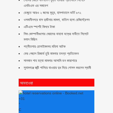
সৌদির জোটে বাংলাদেশ যুক্ত হওয়ার প্রতিবাদে সিলেটে
এনডিএফ এর সমাবেশ
ডেঙ্গুতে আরও ২ জনের মৃত্যু, হাসপাতালে ভর্তি ৬৭২
ওসমানীনগরে বাস দুর্ঘটনায় মামলা, বাতিল হলো রেজিস্ট্রেশন
এটিএমে স্পর্শেই মিলবে টাকা
সিম কোম্পানীগুলোর মেয়াদের বাহানা বন্ধের দাবীতে সিলেটে
মশাল মিছিল
পত্নীতলায় চোলাইমদসহ মহিলা আটক
ফের পেছাল রিজার্ভ চুরি মামলার তদন্ত প্রতিবেদন
সালমান শাহ হত্যা মামলার আসামি ডন কারাগারে
সুনামগঞ্জে স্ত্রী পালিয়ে যাওয়ায় দুধ দিয়ে গোসল করলেন স্বামী
আবহাওয়া
+
31
°
C