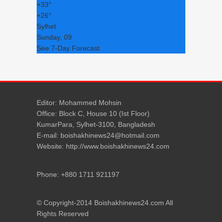
+
33°
+
26°
Sylhet
Sunday, 09
See 7-Day Forecast
Editor: Mohammed Mohsin
Office: Block C, House 10 (Ist Floor)
KumarPara, Sylhet-3100, Bangladesh
E-mail: boishakhinews24@hotmail.com
Website: http://www.boishakhinews24.com
Phone: +880 1711 921197
© Copyright-2014 Boishakhinews24.com All
Rights Reserved