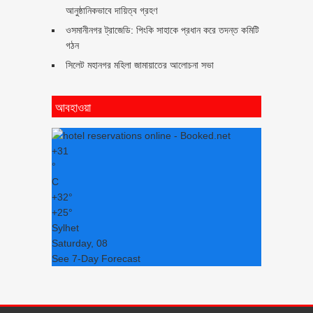
আনুষ্ঠানিকভাবে দায়িত্ব গ্রহণ
ওসমানীনগর ট্রাজেডি: পিংকি সাহাকে প্রধান করে তদন্ত কমিটি
গঠন
সিলেট মহানগর মহিলা জামায়াতের আলোচনা সভা
আবহাওয়া
+
31
°
C
+
32°
+
25°
Sylhet
Saturday, 08
See 7-Day Forecast