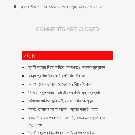
হামের উপসর্গ নিয়ে আরও ৩ শিশুর মৃত্যু, আক্রান্ত ১০৮০
COMMENTS ARE CLOSED
সর্বশেষ
ত্বকী হত্যার বিচার দাবিতে নারায়ণগঞ্জে আলোকপ্রজ্বালন
হরমুজ প্রণালি নিয়ে কঠোর হুঁশিয়ারি ইরানের
কানাডা থেকে ৬ মাসে ৩,৩২৩ ভারতীয় বহিষ্কার
সিলেটে বিপুল পরিমাণ ভারতীয় প্রসাধনী জব্দ, গ্রেপ্তার ২
ধর্মপাশায় পানিতে ডুবে ভাইবোনের মর্মান্তিক মৃত্যু
সিলেট-তামাবিল সড়কে বাসের ধাক্কায় পথচারী নিহত
এসএসসির ফল প্রকাশ ১০ আগস্ট, এসএমএসে যুক্ত হলো
নতুন নম্বর
সিলেট মহানগর বিএনপির সভাপতি নাসিম হোসাইনের