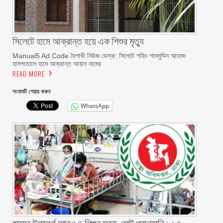
সিলেটে হামে আক্রান্ত হয়ে এক শিশুর মৃত্যু
Manual5 Ad Code বৈশাখী নিউজ ডেস্ক: সিলেটে শহিদ শামসুদ্দিন আহমদ
হাসপাতালে হামে আক্রান্ত আয়ান নামের
READ MORE
সংবাদটি শেয়ার করুন
WhatsApp
হামের উপসর্গে আরও ৪ শিশুর মৃত্যু, মোট প্রাণহানি ৮৬৭