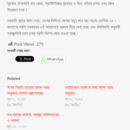
সুরক্ষার পাশাপাশি হাত ধোয়া, স্যানিটাইজার ব্যবহার ও ভিড় এড়িয়ে চলার ওপর জোর
দিয়েছেন তারা।
সরকারি সূত্রে জানা গেছে, দেশের বিভিন্ন জেলায় নতুন করে ধরা পড়ছে কোভিড-১৯।
জনগণের প্রতি সরকারের এই আহ্বানকে গুরুত্ব দিয়ে দেখা হচ্ছে এবং পরিস্থিতি অনুযায়ী
স্বাস্থ্যবিধি মেনে চলার প্রতি বিশেষ জোর দেওয়া হচ্ছে।
Post Views:
279
সংবাদটি শেয়ার করুন
WhatsApp
Related
ঈদের ফিরতি যাত্রায় মাস্ক পরার
মেট্রোরেলে ভ্রমণের সময় মাস্ক পরার
অনুরোধ রেলপথ মন্ত্রণালয়ের
অনুরোধ
জুন ৮, ২০২৫
জুন ৯, ২০২৫
In "জাতীয়"
In "জাতীয়"
ভয় ধরাচ্ছে করোনা, স্বাস্থ্য অধিদপ্তরের
৭ পরামর্শ
জুন ১১, ২০২৫