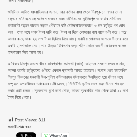
জেলার মাদারগঞ্জে।
গুলিবিদ্ধ ব্যক্তি সাংবাদিকদের জানান, তার বর্তমান বাসা থেকে মিরপুর-১০ নম্বর গোল
চক্করে মানি এক্সচেঞ্জ অফিসে যাওয়ার সময় স্টেডিয়ামের সুইমিংপুল ও ফায়ার সার্ভিসের
মাঝামাঝি আব্দুল বাতেন সড়কে পৌঁছালে দুটি মোটরসাইকেলযোগে ৬ জন দুর্বৃত্ত পথ রোধ
করে। তারা সঙ্গে থাকা টাকা দাবি করে, টাকা না দিলে কোমরের বাম পাশে গুলি করে। পরে
আমার কাছে থাকা ২২ লাখ টাকা ছিনিয়ে নিয়ে যায়। স্থানীয় লোকজন আমাকে উদ্ধার করে
একটি হাসপাতালে নেয়। পরে উন্নত চিকিৎসার জন্য শহীদ সোহরাওয়ার্দী মেডিকেল কলেজ
হাসপাতাল নিয়ে আসা হয়।
এ বিষয়ে মিরপুর মডেল থানার ভারপ্রাপ্ত কর্মকর্তা (ওসি) মোহাম্মদ সাজ্জাদ রুম্মন জানান,
আমরা শুনেছি দুর্বৃত্তদের গুলিতে একজন ব্যবসায়ী আহত হয়েছেন। সংবাদ পেয়ে তাৎক্ষণিক
মিরপুর বিভাগের সহকারী উপ-পুলিশ কমিশনারসহ ঘটনাস্থলে উপস্থিত হয়ে ঘটনার সঙ্গে
সম্পৃক্ত অপরাধীদের শনাক্তের চেষ্টা চলছে। সিসিটিভি ফুটেজ দেখে সন্ত্রাসীদের শনাক্ত
করার চেষ্টা চলছে। স্বজনদের মুখে জানা গেছে, আহত ব্যবসায়ীর কাছ থেকে তারা ২২ লাখ
টাকা নিয়ে গেছে।
Post Views:
311
সংবাদটি শেয়ার করুন
WhatsApp