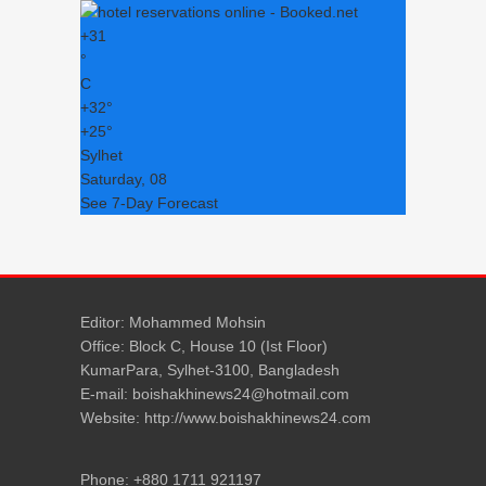
+
31
°
C
+
32°
+
25°
Sylhet
Saturday, 08
See 7-Day Forecast
Editor: Mohammed Mohsin
Office: Block C, House 10 (Ist Floor)
KumarPara, Sylhet-3100, Bangladesh
E-mail: boishakhinews24@hotmail.com
Website: http://www.boishakhinews24.com
Phone: +880 1711 921197