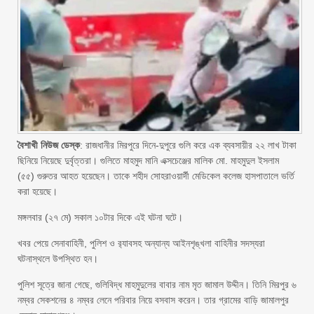
বৈশাখী নিউজ ডেস্ক
: রাজধানীর মিরপুরে দিনে-দুপুরে গুলি করে এক ব্যবসায়ীর ২২ লাখ টাকা
ছিনিয়ে নিয়েছে দুর্বৃত্তরা। গুলিতে মাহমুদ মানি এক্সচেঞ্জের মালিক মো. মাহমুদুল ইসলাম
(৫৫) গুরুতর আহত হয়েছেন। তাকে শহীদ সোহরাওয়ার্দী মেডিকেল কলেজ হাসপাতালে ভর্তি
করা হয়েছে।
মঙ্গলবার (২৭ মে) সকাল ১০টার দিকে এই ঘটনা ঘটে।
খবর পেয়ে সেনাবাহিনী, পুলিশ ও র‍্যাবসহ অন্যান্য আইনশৃঙ্খলা বাহিনীর সদস্যরা
ঘটনাস্থলে উপস্থিত হন।
পুলিশ সূত্রে জানা গেছে, গুলিবিদ্ধ মাহমুদুলের বাবার নাম মৃত জামাল উদ্দীন। তিনি মিরপুর ৬
নম্বর সেকশনের ৪ নম্বর লেনে পরিবার নিয়ে বসবাস করেন। তার গ্রামের বাড়ি জামালপুর