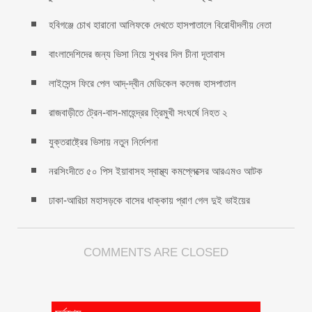
হবিগঞ্জে চোখ হারানো আলিফকে দেখতে হাসপাতালে বিরোধীদলীয় নেতা
বাংলাদেশিদের জন্য ভিসা নিয়ে সুখবর দিল চীনা দূতাবাস
লাইসেন্স ফিরে পেল আদ্-দ্বীন মেডিকেল কলেজ হাসপাতাল
রাজবাড়ীতে ট্রেন-বাস-মাহেন্দ্রর ত্রিমুখী সংঘর্ষে নিহত ২
যুক্তরাষ্ট্রের ভিসায় নতুন নির্দেশনা
নরসিংদীতে ৫০ পিস ইয়াবাসহ স্বাস্থ্য কমপ্লেক্সের আরএমও আটক
ঢাকা-আরিচা মহাসড়কে বাসের ধাক্কায় প্রাণ গেল দুই ভাইয়ের
COMMENTS ARE CLOSED