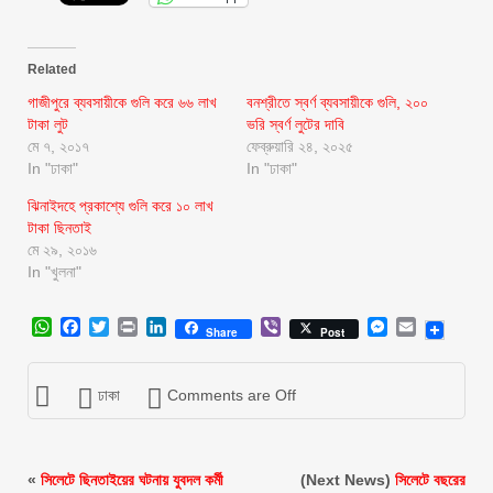
Related
গাজীপুরে ব্যবসায়ীকে গুলি করে ৬৬ লাখ
বনশ্রীতে স্বর্ণ ব্যবসায়ীকে গুলি, ২০০
টাকা লুট
ভরি স্বর্ণ লুটের দাবি
মে ৭, ২০১৭
ফেব্রুয়ারি ২৪, ২০২৫
In "ঢাকা"
In "ঢাকা"
ঝিনাইদহে প্রকাশ্যে গুলি করে ১০ লাখ
টাকা ছিনতাই
মে ২৯, ২০১৬
In "খুলনা"
WhatsApp
Facebook
Twitter
Print
LinkedIn
Viber
Messenger
Email
Share
Post
ঢাকা
Comments are Off
«
সিলেটে ছিনতাইয়ের ঘটনায় যুবদল কর্মী
(Next News)
সিলেটে বছরের