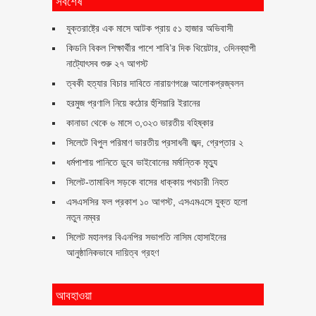
সর্বশেষ
যুক্তরাষ্ট্রে এক মাসে আটক প্রায় ৫১ হাজার অভিবাসী
কিডনি বিকল শিক্ষার্থীর পাশে শাবি’র দিক থিয়েটার, ৩দিনব্যাপী
নাট্যোৎসব শুরু ২৭ আগস্ট
ত্বকী হত্যার বিচার দাবিতে নারায়ণগঞ্জে আলোকপ্রজ্বলন
হরমুজ প্রণালি নিয়ে কঠোর হুঁশিয়ারি ইরানের
কানাডা থেকে ৬ মাসে ৩,৩২৩ ভারতীয় বহিষ্কার
সিলেটে বিপুল পরিমাণ ভারতীয় প্রসাধনী জব্দ, গ্রেপ্তার ২
ধর্মপাশায় পানিতে ডুবে ভাইবোনের মর্মান্তিক মৃত্যু
সিলেট-তামাবিল সড়কে বাসের ধাক্কায় পথচারী নিহত
এসএসসির ফল প্রকাশ ১০ আগস্ট, এসএমএসে যুক্ত হলো
নতুন নম্বর
সিলেট মহানগর বিএনপির সভাপতি নাসিম হোসাইনের
আনুষ্ঠানিকভাবে দায়িত্ব গ্রহণ
আবহাওয়া