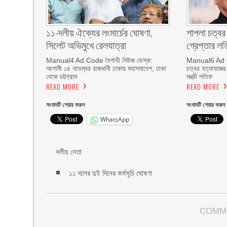
১১-দলীয় ঐক্যের লংমার্চের ঘোষণা,
শাপলা চত্বর 
সিলেট অভিমুখে রেলযাত্রা
গ্রেপ্তার লত
Manual4 Ad Code বৈশাখী নিউজ ডেস্ক:
Manual6 Ad Co
আগামী ১৪ নভেম্বর রাজধানী ঢাকায় মহাসমাবেশ, ঢাকা
চত্বর হত্যাযজ্ঞে
থেকে চট্টগ্রাম
মন্ত্রী লতিফ
READ MORE
READ MORE
সংবাদটি শেয়ার করুন
সংবাদটি শেয়ার করুন
WhatsApp
দলীয় নেতা
১১ দলের দুই দিনের কর্মসূচি ঘোষণা
COMM