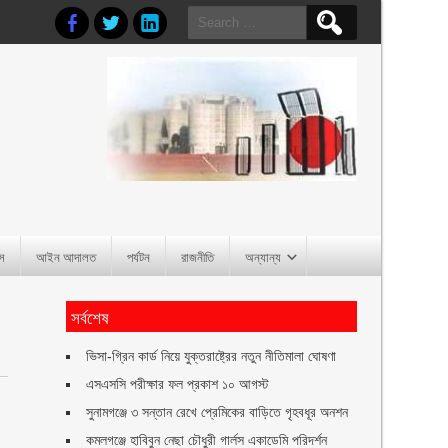
Search
for:
াস
আইন আদালত
পর্যটন
রাজনীতি
অন্যান্য
সর্বশেষ
ভিসা-গ্রিন কার্ড নিয়ে যুক্তরাষ্ট্রের নতুন নীতিমালা ঘোষণা
এসএসসি পরীক্ষার ফল প্রকাশ ১০ আগস্ট
সুনামগঞ্জে ৩ সন্তান রেখে প্রেমিকের বাড়িতে গৃহবধূর অনশন
কমলগঞ্জে হাবিবুন নেছা চৌধুরী গার্লস একাডেমি পরিদর্শন