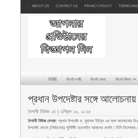
ABOUT US
CONTACT US
PRIVACY POLICY
TERMS AND
HOME
সিলেট নগরী
সিলেট জেলা
সিলেট বিভাগ
প্রধান উপদেষ্টার সঙ্গে আলোচনায় 
বৈশাখী নিউজ ২৪
|
এপ্রিল ১৬, ২০২৫
বৈশাখী নিউজ ডেস্ক:
প্রধান উপদেষ্টা ড. মুহাম্মদ ইউনূস এর সঙ্গে আলোচনায় ব
উপদেষ্টা কোনো (নির্বাচনের) সুনির্দিষ্ট ডেডলাইন আমাদের দেননি। তিনি ডিসেম্বর