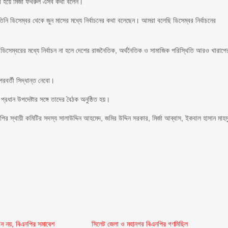
বের হয়ে মির্জা ফখরুল এসব কথা বলেন।
ি। তিনি ডিসেম্বর থেকে জুন মাসের মধ্যে নির্বাচনের কথা বলেছেন। আমরা বলেছি ডিসেম্বর নির্বাচনের
ডিসেম্বরের মধ্যে নির্বাচন না হলে দেশের রাজনৈতিক, অর্থনৈতিক ও সামাজিক পরিস্থিতি আরও খারাপে
রবর্তী সিদ্ধান্ত নেবো।
রধান উপদেষ্টার সঙ্গে তাদের বৈঠক অনুষ্ঠিত হয়।
র স্থায়ী কমিটির সদস্য সালাউদ্দিন আহমেদ, জমির উদ্দিন সরকার, মির্জা আব্বাস, ইকবাল হাসান মাহম
্টন নয়, বিএনপির সমাবেশ
সিলেট জেলা ও মহানগর বিএনপির গণমিছিল