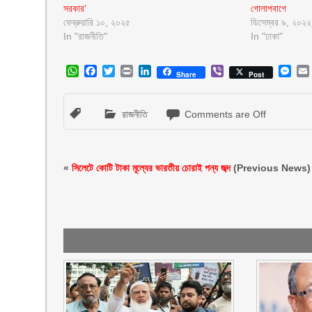
সরকার’
গোলাপবাগে
ফেব্রুয়ারি ১০, ২০২৫
ডিসেম্বর ৯, ২০২২
In "রাজনীতি"
In "ঢাকা"
WhatsApp
Facebook
Twitter
Print
LinkedIn
Viber
Mes
Share
Post
রাজনীতি
Comments are Off
«
সিলেটে কোটি টাকা মূল্যের ভারতীয় চোরাই পন্য জব্দ
(Previous News)