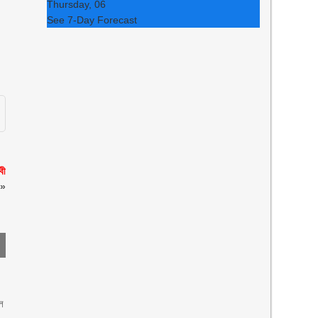
Thursday, 06
See 7-Day Forecast
বী
»
ল