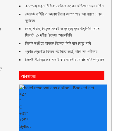
কমলগঞ্জে স্কুল শিক্ষিকা রোজিনা হত্যার অভিযোগপত্র দাখিল
হেলমেট বাহিনী ও অস্ত্রধারীদের জনগণ আর ভয় পায়না : এড.
জুবায়ের
তেল, গ্যাস, বিদ্যুৎ সঙ্কট ও দ্রব্যমূল্যের ঊর্ধ্বগতি রোধে
র
সিলেটে ১১ দলীয় ঐক্যের স্মারকলিপি
সিলেট নগরীতে যানজট নিরসনে সিটি বাস চালুর দাবি
প্রথম শ্রেণিতে ফিরছে লটারিতে ভর্তি, বাকি সব পরীক্ষায়
সিলেট সীমান্তে ৫২ লাখ টাকার ভারতীয় চোরাচালানি পণ্য জব্দ
ুদ
আবহাওয়া
+
27
°
C
+
31°
+
25°
Sylhet