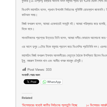
বুধবার (১৬ এপ্রিল) রাষ্ট্রীয় অতিথি ভবন যমুনায় প্রায় দুই ঘণ্টার বৈঠক শেষে 
বিএনপি মহাসচিব বলেন, প্রধান উপদেষ্টা নির্বাচনের সুনির্দিষ্ট রোডম্যাপ জানানন
কাটঅফ সময়।
মির্জা ফখরুল বলেন, আমরা একেবারেই সন্তুষ্ট নই। আমরা পরিষ্কার করে বলেছি, 
দিকে যাবে।
সাংবাদিকদের প্রশ্নের উত্তরে তিনি বলেন, আমরা দলীয় ফোরামে আলোচনা করে প
এর আগে দুপুর ১২টার দিকে যমুনায় প্রবেশ করে বিএনপির প্রতিনিধি দল। এরপর প্
মহাসচিব মির্জা ফখরুল ইসলাম আলমগীরের নেতৃত্বে বৈঠকে উপস্থিত ছিলেন বিএনপি
টুকু, নজরুল ইসলাম খান এবং আমীর খসরু মাহমুদ চৌধুরী।
Post Views:
333
সংবাদটি শেয়ার করুন
WhatsApp
Related
‘ডিসেম্বরের মধ্যেই জাতীয় নির্বাচনের প্রস্তুতি নিচ্ছে
১০ ডিসেম্বর নয়াপল