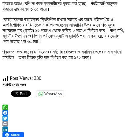
বাজারে আরও বেশি সংখ্যক ব্যবসায়ীদের যুক্ত করা হচ্ছে। প্রতিযোগিতামূলক
বাজারে দাম কমেও যেতে পারে।
ভোজ্যতেলের বাজারমূল্য স্থিতিশীল রাখতে সরকার এর আগে পরিশোধিত ও
অপরিশোধিত সয়াবিন তেল এবং পামওয়েলের আমদানির উপর আরোপিত মূল্য
সংযোজন কর (ভ্যাট) ১৫ শতাংশ থেকে কমিয়ে ৫ শতাংশ নির্ধারণ করে। পাশাপাশি,
স্থানীয় উৎপাদন ও বিপণন পর্যায়েও ভ্যাট অব্যাহতি প্রদান করা হয়, যার মেয়াদ
শেষ হয়েছে গত ৩১ মার্চ।
প্রসঙ্গত, গত বছরের ৯ ডিসেম্বর সর্বশেষ বোতলজাত সয়াবিন তেলের দাম বাড়ানো
হয়েছিল। তখন লিটারপ্রতি দাম নির্ধারণ করা হয় ১৭৫ টাকা।
Post Views:
330
সংবাদটি শেয়ার করুন
WhatsApp
WhatsApp
Facebook
Twitter
Print
LinkedIn
Share