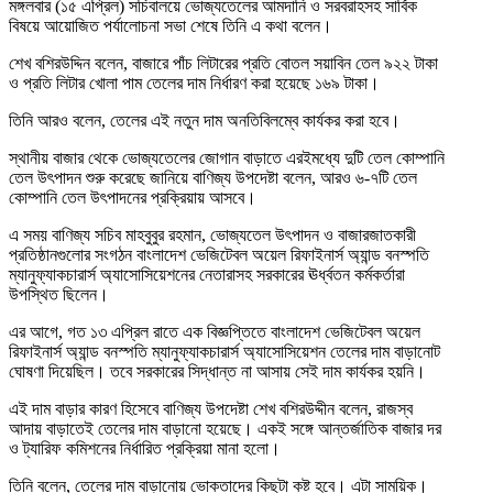
মঙ্গলবার (১৫ এপ্রিল) সচিবালয়ে ভোজ্যতেলের আমদানি ও সরবরাহসহ সার্বিক
বিষয়ে আয়োজিত পর্যালোচনা সভা শেষে তিনি এ কথা বলেন।
শেখ বশিরউদ্দিন বলেন, বাজারে পাঁচ লিটারের প্রতি বোতল সয়াবিন তেল ৯২২ টাকা
ও প্রতি লিটার খোলা পাম তেলের দাম নির্ধারণ করা হয়েছে ১৬৯ টাকা।
তিনি আরও বলেন, তেলের এই নতুন দাম অনতিবিলম্বে কার্যকর করা হবে।
স্থানীয় বাজার থেকে ভোজ্যতেলের জোগান বাড়াতে এরইমধ্যে দুটি তেল কোম্পানি
তেল উৎপাদন শুরু করেছে জানিয়ে বাণিজ্য উপদেষ্টা বলেন, আরও ৬-৭টি তেল
কোম্পানি তেল উৎপাদনের প্রক্রিয়ায় আসবে।
এ সময় বাণিজ্য সচিব মাহবুবুর রহমান, ভোজ্যতেল উৎপাদন ও বাজারজাতকারী
প্রতিষ্ঠানগুলোর সংগঠন বাংলাদেশ ভেজিটেবল অয়েল রিফাইনার্স অ্যান্ড বনস্পতি
ম্যানুফ্যাকচারার্স অ্যাসোসিয়েশনের নেতারাসহ সরকারের ঊর্ধ্বতন কর্মকর্তারা
উপস্থিত ছিলেন।
এর আগে, গত ১৩ এপ্রিল রাতে এক বিজ্ঞপ্তিতে বাংলাদেশ ভেজিটেবল অয়েল
রিফাইনার্স অ্যান্ড বনস্পতি ম্যানুফ্যাকচারার্স অ্যাসোসিয়েশন তেলের দাম বাড়ানোট
ঘোষণা দিয়েছিল। তবে সরকারের সিদ্ধান্ত না আসায় সেই দাম কার্যকর হয়নি।
এই দাম বাড়ার কারণ হিসেবে বাণিজ্য উপদেষ্টা শেখ বশিরউদ্দীন বলেন, রাজস্ব
আদায় বাড়াতেই তেলের দাম বাড়ানো হয়েছে। একই সঙ্গে আন্তর্জাতিক বাজার দর
ও ট্যারিফ কমিশনের নির্ধারিত প্রক্রিয়া মানা হলো।
তিনি বলেন, তেলের দাম বাড়ানোয় ভোক্তাদের কিছুটা কষ্ট হবে। এটা সাময়িক।