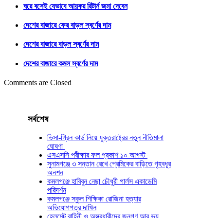
ঘরে বসেই যেভাবে আয়কর রিটার্ন জমা দেবেন
দেশের বাজারে ফের বাড়ল স্বর্ণের দাম
দেশের বাজারে বাড়ল স্বর্ণের দাম
দেশের বাজারে কমল স্বর্ণের দাম
Comments are Closed
সর্বশেষ
ভিসা-গ্রিন কার্ড নিয়ে যুক্তরাষ্ট্রের নতুন নীতিমালা
ঘোষণা
এসএসসি পরীক্ষার ফল প্রকাশ ১০ আগস্ট
সুনামগঞ্জে ৩ সন্তান রেখে প্রেমিকের বাড়িতে গৃহবধূর
অনশন
কমলগঞ্জে হাবিবুন নেছা চৌধুরী গার্লস একাডেমি
পরিদর্শন
কমলগঞ্জে স্কুল শিক্ষিকা রোজিনা হত্যার
অভিযোগপত্র দাখিল
হেলমেট বাহিনী ও অস্ত্রধারীদের জনগণ আর ভয়