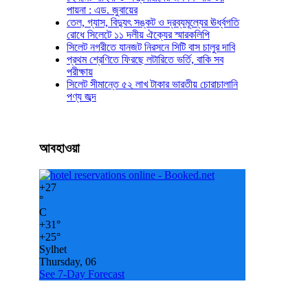
পায়না : এড. জুবায়ের
তেল, গ্যাস, বিদ্যুৎ সঙ্কট ও দ্রব্যমূল্যের ঊর্ধ্বগতি
রোধে সিলেটে ১১ দলীয় ঐক্যের স্মারকলিপি
সিলেট নগরীতে যানজট নিরসনে সিটি বাস চালুর দাবি
প্রথম শ্রেণিতে ফিরছে লটারিতে ভর্তি, বাকি সব
পরীক্ষায়
সিলেট সীমান্তে ৫২ লাখ টাকার ভারতীয় চোরাচালানি
পণ্য জব্দ
আবহাওয়া
+
27
°
C
+
31°
+
25°
Sylhet
Thursday, 06
See 7-Day Forecast