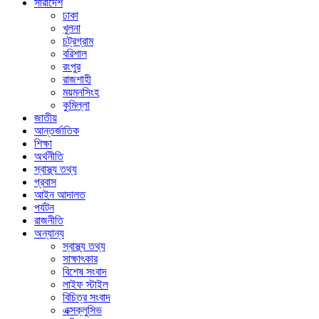
সারাদেশ
ঢাকা
খুলনা
চট্রগ্রাম
বরিশাল
রংপুর
রাজশাহী
ময়মনসিংহ
কুমিল্লা
জাতীয়
আন্তর্জাতিক
শিক্ষা
অর্থনীতি
স্বাস্থ্য তথ্য
প্রবাস
আইন আদালত
পর্যটন
রাজনীতি
অন্যান্য
স্বাস্থ্য তথ্য
সাক্ষাৎকার
বিশেষ সংবাদ
লাইফ স্টাইল
বিচিত্র সংবাদ
এক্সক্লুসিভ