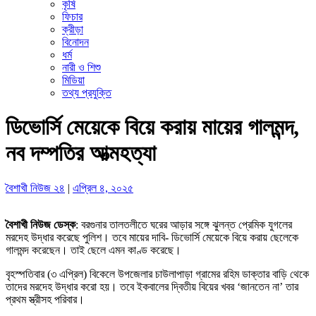
কৃষি
ফিচার
ক্রীড়া
বিনোদন
ধর্ম
নারী ও শিশু
মিডিয়া
তথ্য প্রযুক্তি
ডিভোর্সি মেয়েকে বিয়ে করায় মায়ের গালমন্দ,
নব দম্পতির আত্মহত্যা
বৈশাখী নিউজ ২৪
|
এপ্রিল ৪, ২০২৫
বৈশাখী নিউজ ডেস্ক
: বরগুনার তালতলীতে ঘরের আড়ার সঙ্গে ঝুলন্ত প্রেমিক যুগলের
মরদেহ উদ্ধার করেছে পুলিশ। তবে মায়ের দাবি- ডিভোর্সি মেয়েকে বিয়ে করায় ছেলেকে
গালমন্দ করেছেন। তাই ছেলে এমন কাণ্ড করেছে।
বৃহস্পতিবার (৩ এপ্রিল) বিকেলে উপজেলার চাউলাপাড়া গ্রামের রহিম ডাক্তার বাড়ি থেকে
তাদের মরদেহ উদ্ধার করো হয়। তবে ইকবালের দ্বিতীয় বিয়ের খবর ‘জানতেন না’ তার
প্রথম স্ত্রীসহ পরিবার।