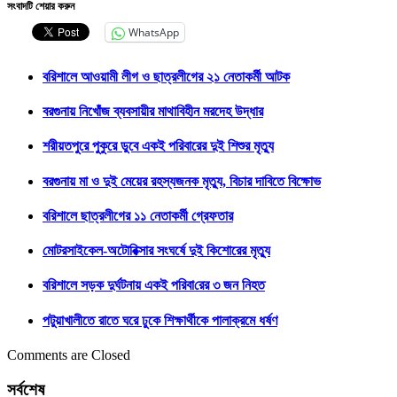
সংবাদটি শেয়ার করুন
WhatsApp
বরিশালে আওয়ামী লীগ ও ছাত্রলীগের ২১ নেতাকর্মী আটক
বরগুনায় নিখোঁজ ব্যবসায়ীর মাথাবিহীন মরদেহ উদ্ধার
শরীয়তপুরে পুকুরে ডুবে একই পরিবারের দুই শিশুর মৃত্যু
বরগুনায় মা ও দুই মেয়ের রহস্যজনক মৃত্যু, বিচার দাবিতে বিক্ষোভ
বরিশালে ছাত্রলীগের ১১ নেতাকর্মী গ্রেফতার
মোটরসাইকেল-অটোরিক্সার সংঘর্ষে দুই কিশোরের মৃত্যু
বরিশালে সড়ক দুর্ঘটনায় একই প‌রিবা‌রের ৩ জন নিহত
পটুয়াখালীতে রাতে ঘরে ঢুকে শিক্ষার্থীকে পালাক্রমে ধর্ষণ
Comments are Closed
সর্বশেষ