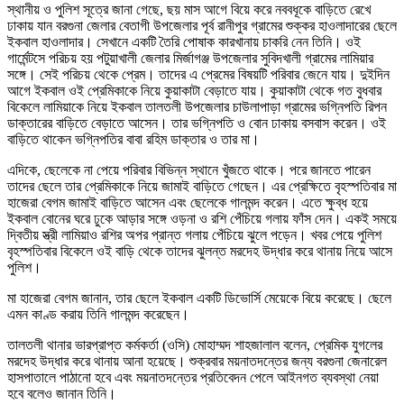
স্থানীয় ও পুলিশ সূত্রে জানা গেছে, ছয় মাস আগে বিয়ে করে নববধূকে বাড়িতে রেখে
ঢাকায় যান বরগুনা জেলার বেতাগী উপজেলার পূর্ব রানীপুর গ্রামের শুক্কর হাওলাদারের ছেলে
ইকবাল হাওলাদার। সেখানে একটি তৈরি পোষাক কারখানায় চাকরি নেন তিনি। ওই
গার্মেন্টসে পরিচয় হয় পটুয়াখালী জেলার মির্জাগঞ্জ উপজেলার সুবিদখালী গ্রামের লামিয়ার
সঙ্গে। সেই পরিচয় থেকে প্রেম। তাদের এ প্রেমের বিষয়টি পরিবার জেনে যায়। দুইদিন
আগে ইকবাল ওই প্রেমিকাকে নিয়ে কুয়াকাটা বেড়াতে যায়। কুয়াকাটা থেকে গত বুধবার
বিকেলে লামিয়াকে নিয়ে ইকবাল তালতলী উপজেলার চাউলাপাড়া গ্রামের ভগ্নিপতি রিপন
ডাক্তারের বাড়িতে বেড়াতে আসেন। তার ভগ্নিপতি ও বোন ঢাকায় বসবাস করেন। ওই
বাড়িতে থাকেন ভগ্নিপতির বাবা রহিম ডাক্তার ও তার মা।
এদিকে, ছেলেকে না পেয়ে পরিবার বিভিন্ন স্থানে খুঁজতে থাকে। পরে জানতে পারেন
তাদের ছেলে তার প্রেমিকাকে নিয়ে জামাই বাড়িতে গেছেন। এর প্রেক্ষিতে বৃহস্পতিবার মা
হাজেরা বেগম জামাই বাড়িতে আসেন এবং ছেলেকে গালমন্দ করেন। এতে ক্ষুব্ধ হয়ে
ইকবাল বোনের ঘরে ঢুকে আড়ার সঙ্গে ওড়না ও রশি পেঁচিয়ে গলায় ফাঁস দেন। একই সময়ে
দ্বিতীয় স্ত্রী লামিয়াও রশির অপর প্রান্ত গলায় পেঁচিয়ে ঝুলে পড়েন। খবর পেয়ে পুলিশ
বৃহস্পতিবার বিকেলে ওই বাড়ি থেকে তাদের ঝুলন্ত মরদেহ উদ্ধার করে থানায় নিয়ে আসে
পুলিশ।
মা হাজেরা বেগম জানান, তার ছেলে ইকবাল একটি ডিভোর্সি মেয়েকে বিয়ে করেছে। ছেলে
এমন কাণ্ড করায় তিনি গালমন্দ করেছেন।
তালতলী থানার ভারপ্রাপ্ত কর্মকর্তা (ওসি) মোহাম্মদ শাহজালাল বলেন, প্রেমিক যুগলের
মরদেহ উদ্ধার করে থানায় আনা হয়েছে। শুক্রবার ময়নাতদন্তের জন্য বরগুনা জেনারেল
হাসপাতালে পাঠানো হবে এবং ময়নাতদন্তের প্রতিবেদন পেলে আইনগত ব্যবস্থা নেয়া
হবে বলেও জানান তিনি।