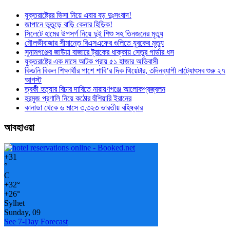
যুক্তরাষ্ট্রের ভিসা নিয়ে এবার বড় দুঃসংবাদ!
জাপানে ভুতুড়ে বাড়ি কেনার হিড়িক!
সিলেটে হামের উপসর্গ নিয়ে দুই শিশু সহ তিনজনের মৃত্যু
মৌলভীবাজার সীমান্তে বিএসএফের গুলিতে যুবকের ‍মৃত্যু
সুনামগঞ্জের জাউয়া বাজারে ট্রাকের ধাক্কায় সেতুর গার্ডার ধস
যুক্তরাষ্ট্রে এক মাসে আটক প্রায় ৫১ হাজার অভিবাসী
কিডনি বিকল শিক্ষার্থীর পাশে শাবি’র দিক থিয়েটার, ৩দিনব্যাপী নাট্যোৎসব শুরু ২৭
আগস্ট
ত্বকী হত্যার বিচার দাবিতে নারায়ণগঞ্জে আলোকপ্রজ্বলন
হরমুজ প্রণালি নিয়ে কঠোর হুঁশিয়ারি ইরানের
কানাডা থেকে ৬ মাসে ৩,৩২৩ ভারতীয় বহিষ্কার
আবহাওয়া
+
31
°
C
+
32°
+
26°
Sylhet
Sunday, 09
See 7-Day Forecast