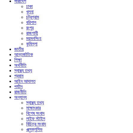
সারাদেশ
ঢাকা
খুলনা
চট্রগ্রাম
বরিশাল
রংপুর
রাজশাহী
ময়মনসিংহ
কুমিল্লা
জাতীয়
আন্তর্জাতিক
শিক্ষা
অর্থনীতি
স্বাস্থ্য তথ্য
প্রবাস
আইন আদালত
পর্যটন
রাজনীতি
অন্যান্য
স্বাস্থ্য তথ্য
সাক্ষাৎকার
বিশেষ সংবাদ
লাইফ স্টাইল
বিচিত্র সংবাদ
এক্সক্লুসিভ