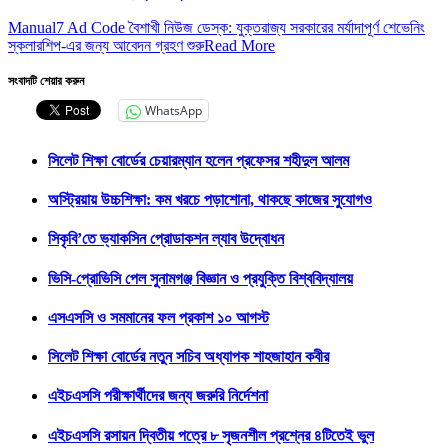
Manual7 Ad Code বৈশাখী নিউজ ডেস্ক: যুক্তরাজ্য সরকারের মর্যাদাপূর্ণ শেভেনিং
স্কলারশিপ-এর জন্য আবেদন গ্রহণ শুরু
Read More
সংবাদটি শেয়ার করুন
WhatsApp
সিলেট শিক্ষা বোর্ডের চেয়ারম্যান হলেন প্রফেসর শহীদুল আলম
অস্ট্রিয়ায় উচ্চশিক্ষা: কম খরচে পড়াশোনা, থাকছে কাজের সুযোগও
সিকৃবি’তে ভ্যাকসিন প্রোডাকশন ল্যাব উদ্বোধন
ভিসি-প্রোভিসি পেল সুনামগঞ্জ বিজ্ঞান ও প্রযুক্তি বিশ্ববিদ্যালয়
এসএসসি ও সমমানের ফল প্রকাশ ১০ আগস্ট
সিলেট শিক্ষা বোর্ডের নতুন সচিব অধ্যাপক শাহজাহান কবীর
এইচএসসি পরীক্ষার্থীদের জন্য জরুরি নির্দেশনা
এইচএসসি রসায়ন দ্বিতীয় পত্রে ৮ সৃজনশীল প্রশ্নের ৪টিতেই ভুল