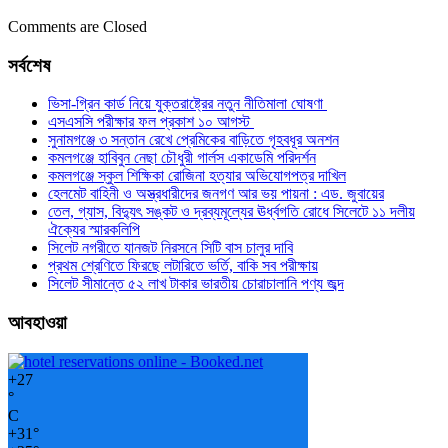
Comments are Closed
সর্বশেষ
ভিসা-গ্রিন কার্ড নিয়ে যুক্তরাষ্ট্রের নতুন নীতিমালা ঘোষণা
এসএসসি পরীক্ষার ফল প্রকাশ ১০ আগস্ট
সুনামগঞ্জে ৩ সন্তান রেখে প্রেমিকের বাড়িতে গৃহবধূর অনশন
কমলগঞ্জে হাবিবুন নেছা চৌধুরী গার্লস একাডেমি পরিদর্শন
কমলগঞ্জে স্কুল শিক্ষিকা রোজিনা হত্যার অভিযোগপত্র দাখিল
হেলমেট বাহিনী ও অস্ত্রধারীদের জনগণ আর ভয় পায়না : এড. জুবায়ের
তেল, গ্যাস, বিদ্যুৎ সঙ্কট ও দ্রব্যমূল্যের ঊর্ধ্বগতি রোধে সিলেটে ১১ দলীয়
ঐক্যের স্মারকলিপি
সিলেট নগরীতে যানজট নিরসনে সিটি বাস চালুর দাবি
প্রথম শ্রেণিতে ফিরছে লটারিতে ভর্তি, বাকি সব পরীক্ষায়
সিলেট সীমান্তে ৫২ লাখ টাকার ভারতীয় চোরাচালানি পণ্য জব্দ
আবহাওয়া
+
27
°
C
+
31°