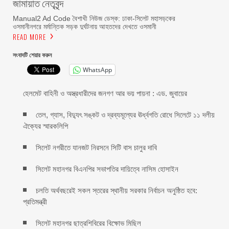
জামায়াত নেতৃবৃন্দ
Manual2 Ad Code বৈশাখী নিউজ ডেস্ক: ঢাকা-সিলেট মহাসড়কের
ওসমানীনগরে মর্মান্তিক সড়ক দুর্ঘটনায় আহতদের দেখতে ওসমানী
READ MORE
সংবাদটি শেয়ার করুন
WhatsApp
হেলমেট বাহিনী ও অস্ত্রধারীদের জনগণ আর ভয় পায়না : এড. জুবায়ের
তেল, গ্যাস, বিদ্যুৎ সঙ্কট ও দ্রব্যমূল্যের ঊর্ধ্বগতি রোধে সিলেটে ১১ দলীয়
ঐক্যের স্মারকলিপি
সিলেট নগরীতে যানজট নিরসনে সিটি বাস চালুর দাবি
সিলেট মহানগর বিএনপির সভাপতির দায়িত্বে নাসিম হোসাইন
চলতি অর্থবছরেই সকল স্তরের স্থানীয় সরকার নির্বাচন অনুষ্ঠিত হবে:
প্রতিমন্ত্রী
সিলেট মহানগর ছাত্রশিবিরের বিক্ষোভ মিছিল