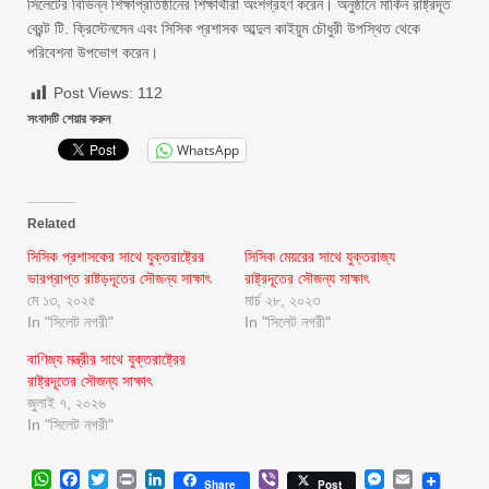
সিলেটের বিভিন্ন শিক্ষাপ্রতিষ্ঠানের শিক্ষার্থীরা অংশগ্রহণ করেন। অনুষ্ঠানে মার্কিন রাষ্ট্রদূত
ব্রেন্ট টি. ক্রিস্টেনসেন এবং সিসিক প্রশাসক আব্দুল কাইয়ুম চৌধুরী উপস্থিত থেকে
পরিবেশনা উপভোগ করেন।
Post Views:
112
সংবাদটি শেয়ার করুন
WhatsApp
Related
সিসিক প্রশাসকের সাথে যুক্তরাষ্ট্রের
সিসিক মেয়রের সাথে যুক্তরাজ্য
ভারপ্রাপ্ত রাষ্টড়দূতের সৌজন্য সাক্ষাৎ
রাষ্ট্রদূতের সৌজন্য সাক্ষাৎ
মে ১৩, ২০২৫
মার্চ ২৮, ২০২৩
In "সিলেট নগরী"
In "সিলেট নগরী"
বাণিজ্য মন্ত্রীর সাথে যুক্তরাষ্ট্রের
রাষ্ট্রদূতের সৌজন্য সাক্ষাৎ
জুলাই ৭, ২০২৬
In "সিলেট নগরী"
WhatsApp
Facebook
Twitter
Print
LinkedIn
Viber
Messenger
Email
Share
Post