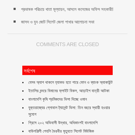
প্রভাষক পরিচয়ে খাতা মূল্যায়ন, আসলে কলেজের অফিস সহকারী!
জাসদ ও যুব জোট সিলেট জেলা শাখার আলোচনা সভা
COMMENTS ARE CLOSED
সর্বশেষ
যেসব অ্যাপ থাকলে হ্যাকড হতে পারে ফোন ও ব্যাংক অ্যাকাউন্ট
ইতালির বন্দরে বিমানের ফ্লাইট বিকল, আড়াইশ যাত্রী আটকা
বাংলাদেশি কৃষি শ্রমিকদের ভিসা দিচ্ছে ওমান
যুক্তরাজ্যের গ্লোবাল ট্যালেন্ট ভিসা: তিন বছরে স্থায়ী হওয়ার
সুযোগ
গ্রিসে ২০২ অভিবাসী উদ্ধার, অধিকাংশই বাংলাদেশি
বাউলশিল্পী পেহলি ভৈরবীর মৃত্যুতে সিলেট মিউজিক