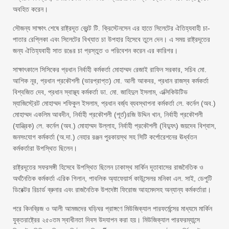
অবহিত করেন।
সৌজন্য সাক্ষাৎ শেষে রাষ্ট্রদূত ব্রেন্ট টি. ক্রিস্টেনসেন এর হাতে সিলেটের ঐতিহ্যবাহী চা-
পাতার রেপ্লিকা এবং সিলেটের বিখ্যাত চা উপহার হিসেবে তুলে দেন। এ সময় রাষ্ট্রদূতের
জন্য ঐতিহ্যবাহী সাত রঙের চা প্রস্তুত ও পরিবেশন করেন এর কারিগর।
সাক্ষাৎকালে সিসিকের প্রধান নির্বাহী কর্মকর্তা মোহাম্মদ রেজাই রাফিন সরকার, সচিব মো.
আশিক নূর, প্রধান প্রকৌশলী (ভারপ্রাপ্ত) মো. আলী আকবর, প্রধান রাজস্ব কর্মকর্তা
বিশ্বজিত দেব, প্রধান স্বাস্থ্য কর্মকর্তা ডা. মো. জাহিদুল ইসলাম, এক্সিকিউটিভ
ম্যাজিস্ট্রেট মোহাম্মদ শফিকুল ইসলাম, প্রধান বর্জ্য ব্যবস্থাপনা কর্মকর্তা লে. কর্নেল (অব.)
মোহাম্মদ একলিম আবদীন, নির্বাহী প্রকৌশলী (পূর্ত)রজি উদ্দিন খান, নির্বাহী প্রকৌশলী
(যান্ত্রিক) লে. কর্নেল (অব.) মোহাম্মদ উল্লাহ, নির্বাহী প্রকৌশলী (বিদ্যুৎ) জয়দেব বিশ্বাস,
জনসংযোগ কর্মকর্তা (অ.দা.) নেহার রঞ্জন পুরকায়স্থ সহ সিটি কর্পোরেশনের ঊর্ধ্বতন
কর্মকর্তারা উপস্থিত ছিলেন।
রাষ্ট্রদূতের সফরসঙ্গী হিসেবে উপস্থিত ছিলেন ঢাকাস্থ মার্কিন দূতাবাসের রাজনৈতিক ও
অর্থনৈতিক কর্মকর্তা এরিক গিলান, পাবলিক অ্যাফেয়ার্স কাউন্সেলর মনিকা এল. সাই, ডেপুটি
ডিরেক্টর রিচার্ড ব্রুনার এবং রাজনৈতিক উপদেষ্টা ফিরোজ আহমেদসহ অন্যান্য কর্মকর্তারা।
পরে কিনব্রিজ ও আলী আমজদের ঘড়িঘর প্রাঙ্গণে মিউজিক্যাল পারফর্মেন্সের মাধ্যমে মার্কিন
যুক্তরাষ্ট্রের ২৫০তম স্বাধীনতা দিবস উদযাপন করা হয়। মিউজিক্যাল পারফরম্যান্সে