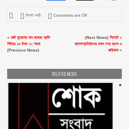
সিলেট নগরী
Comments are Off
«
জেট ফুয়েলের দাম কমেছে প্রতি
(Next News)
সিলেটে ২
লিটারে ১৯ টাকা ২২ পয়সা
ব্যবসাপ্রতিষ্ঠানের নকল পণ্য ধ্বংস ও
(Previous News)
জরিমানা
»
RELATED NEWS