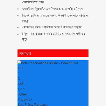
এসোসিয়েশনের শোক
ওসমানীনগর ট্রাজেডি: এক শিশুসহ ৬ জনের পরিচয় মিলেছে
সিলেটে দুর্ঘটনায় আহতদের দেখতে ওসমানী হাসপাতালে জামায়াত
নেতৃবৃন্দ
গোলাপগঞ্জে মাদক ও ইভটিজিং বিরোধী মানববন্ধন অনুষ্ঠিত
টাঙ্গুয়ার হাওরে ওয়াচ টাওয়ার এলাকায় গোসলে নেমে পর্যটকের
মৃত্যু
আবহাওয়া
+
31
°
C
+
33°
+
25°
Sylhet
Friday, 07
See 7-Day Forecast