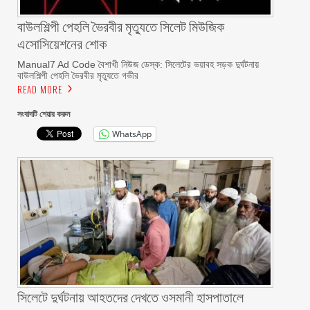
বাউলশিল্পী পেহলি ভৈরবীর মৃত্যুতে সিলেট মিউজিক
এসোসিয়েশনের শোক
Manual7 Ad Code বৈশাখী নিউজ ডেস্ক: সিলেটের ভয়াবহ সড়ক দুর্ঘটনায়
বাউলশিল্পী পেহলি ভৈরবীর মৃত্যুতে গভীর
READ MORE
সংবাদটি শেয়ার করুন
WhatsApp
সিলেটে দুর্ঘটনায় আহতদের দেখতে ওসমানী হাসপাতালে