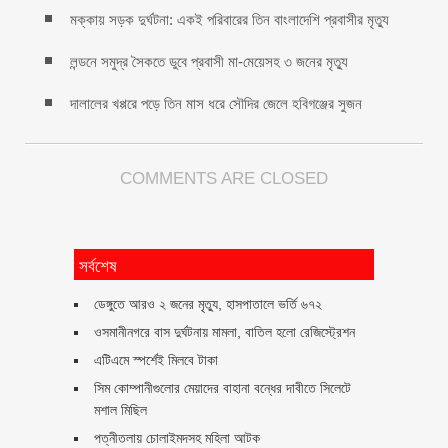
মক্কায় সড়ক দুর্ঘটনা: একই পরিবারের তিন বাংলাদেশি প্রবাসীর মৃত্যু
লন্ডনে সমুদ্র সৈকতে ডুবে প্রবাসী মা-মেয়েসহ ৩ জনের মৃত্যু
দালালের খপ্পরে পড়ে তিন মাস ধরে সৌদির জেলে হবিগঞ্জের সুজন
COMMENTS ARE CLOSED
সর্বশেষ
ডেঙ্গুতে আরও ২ জনের মৃত্যু, হাসপাতালে ভর্তি ৬৭২
ওসমানীনগরে বাস দুর্ঘটনায় মামলা, বাতিল হলো রেজিস্ট্রেশন
এটিএমে স্পর্শেই মিলবে টাকা
সিম কোম্পানীগুলোর মেয়াদের বাহানা বন্ধের দাবীতে সিলেটে
মশাল মিছিল
পত্নীতলায় চোলাইমদসহ মহিলা আটক