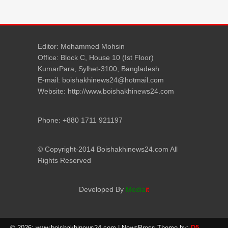
Editor: Mohammed Mohsin
Office: Block C, House 10 (Ist Floor)
KumarPara, Sylhet-3100, Bangladesh
E-mail: boishakhinews24@hotmail.com
Website: http://www.boishakhinews24.com
Phone: +880 1711 921197
© Copyright-2014 Boishakhinews24.com All
Rights Reserved
Developed By
Media
it
© 2026: www.boishakhinews24.com
| NewsPress Theme by:
D5