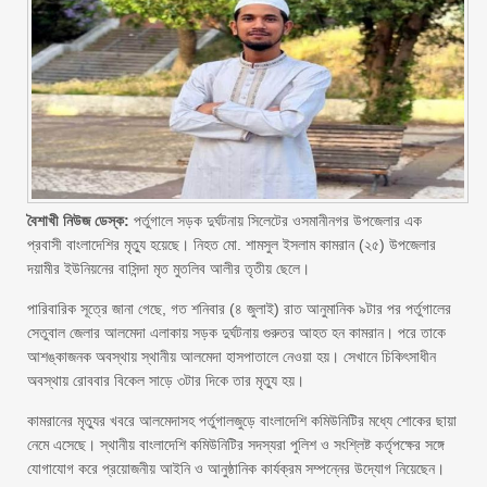
বৈশাখী নিউজ ডেস্ক:
পর্তুগালে সড়ক দুর্ঘটনায় সিলেটের ওসমানীনগর উপজেলার এক
প্রবাসী বাংলাদেশির মৃত্যু হয়েছে। নিহত মো. শামসুল ইসলাম কামরান (২৫) উপজেলার
দয়ামীর ইউনিয়নের বাসিন্দা মৃত মুতলিব আলীর তৃতীয় ছেলে।
পারিবারিক সূত্রে জানা গেছে, গত শনিবার (৪ জুলাই) রাত আনুমানিক ৯টার পর পর্তুগালের
সেতুবাল জেলার আলমেদা এলাকায় সড়ক দুর্ঘটনায় গুরুতর আহত হন কামরান। পরে তাকে
আশঙ্কাজনক অবস্থায় স্থানীয় আলমেদা হাসপাতালে নেওয়া হয়। সেখানে চিকিৎসাধীন
অবস্থায় রোববার বিকেল সাড়ে ৩টার দিকে তার মৃত্যু হয়।
কামরানের মৃত্যুর খবরে আলমেদাসহ পর্তুগালজুড়ে বাংলাদেশি কমিউনিটির মধ্যে শোকের ছায়া
নেমে এসেছে। স্থানীয় বাংলাদেশি কমিউনিটির সদস্যরা পুলিশ ও সংশ্লিষ্ট কর্তৃপক্ষের সঙ্গে
যোগাযোগ করে প্রয়োজনীয় আইনি ও আনুষ্ঠানিক কার্যক্রম সম্পন্নের উদ্যোগ নিয়েছেন।