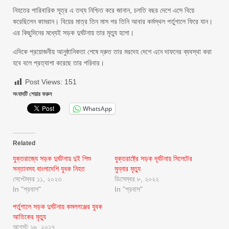
নিহতের পারিবারিক সূত্র এ তথ্য নিশ্চিত করে জানান, চলতি বছর দেশে এসে বিয়ে
করেছিলেন কামরান। বিয়ের মাত্র তিন মাস পর তিনি আবার কর্মস্থল পর্তুগালে ফিরে যান।
এর কিছুদিনের মধ্যেই সড়ক দুর্ঘটনায় তার মৃত্যু হলো।
এদিকে প্রয়োজনীয় আনুষ্ঠানিকতা শেষে দ্রুত তার মরদেহ দেশে এনে দাফনের ব্যবস্থা করা
হবে বলে প্রত্যাশা করেছে তার পরিবার।
Post Views:
151
সংবাদটি শেয়ার করুন
WhatsApp
Related
যুক্তরাজ্যে সড়ক দুর্ঘটনায় দুই শিশু
যুক্তরাষ্ট্রে সড়ক দূর্ঘটনায় সিলেটের
সন্তানসহ বাংলাদেশি যুবক নিহত
মুন্নার মৃত্যু
সেপ্টেম্বর ১১, ২০২৩
ডিসেম্বর ৮, ২০২২
In "প্রবাস"
In "প্রবাস"
পর্তুগালে সড়ক দুর্ঘটনায় কমলগঞ্জের যুবক
আতিকের মৃত্যু
আগস্ট ১৬, ২০১৭