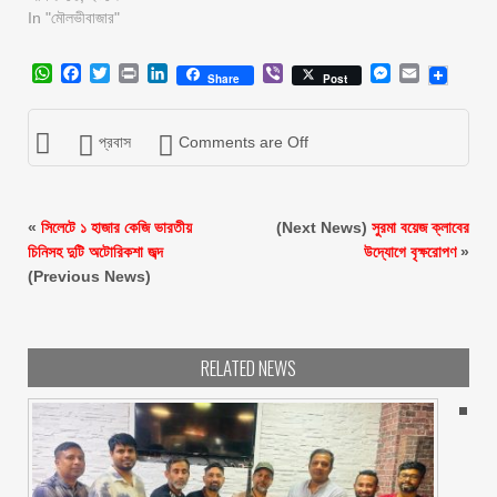
In "মৌলভীবাজার"
WhatsApp
Facebook
Twitter
Print
LinkedIn
Viber
Messenger
Email
Share
Post
প্রবাস
Comments are Off
«
সিলেটে ১ হাজার কেজি ভারতীয়
(Next News)
সুরমা বয়েজ ক্লাবের
চিনিসহ দুটি অটোরিকশা জব্দ
উদ্যোগে বৃক্ষরোপণ
»
(Previous News)
RELATED NEWS