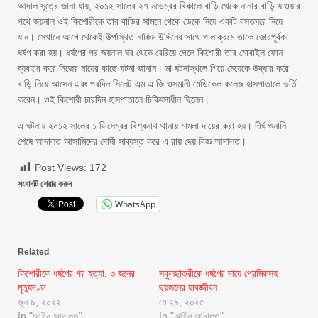
আদাল সূত্রে জানা যায়, ২০১২ সালের ২৭ নভেম্বর বিকালে বাড়ি থেকে নানার বাড়ি যাওয়ার
পথে জয়নাল ওই কিশোরীকে তার বাড়ির সামনে থেকে ডেকে নিয়ে একটি বসতঘরে নিয়ে
যান। সেখানে আগে থেকেই উপস্থিত নাজিম উদ্দিনের সাথে পালাক্রমে তাকে জোরপূর্বক
ধর্ষণ করা হয়। ধর্ষণের পর জয়নাল ঘর থেকে বেরিয়ে গেলে কিশোরী তার মোবাইল ফোন
ব্যবহার করে নিজের মায়ের কাছে ঘটনা জানান। মা ঘটনাস্থলে গিয়ে মেয়েকে উদ্ধার করে
বাড়ি নিয়ে আসেন এবং পরদিন সিলেট এম এ জি ওসমানী মেডিকেল কলেজ হাসপাতালে ভর্তি
করেন। ওই কিশোরী চারদিন হাসপাতালে চিকিৎসাধীন ছিলেন।
এ ঘটনায় ২০১২ সালের ১ ডিসেম্বর বিশ্বনাথ থানায় মামলা দায়ের করা হয়। দীর্ঘ শুনানি
শেষে আদালত আসামিদের দোষী সাব্যস্ত করে এ রায় দেয় বিজ্ঞ আদালত।
Post Views:
172
সংবাদটি শেয়ার করুন
WhatsApp
Related
কিশোরীকে ধর্ষণের পর হত্যা, ৩ জনের
স্কুলছাত্রীকে ধর্ষণের দায়ে প্রেমিকসহ
মৃত্যুদণ্ড
ছয়জনের যাবজ্জীবন
জুন ৯, ২০২২
মে ২৯, ২০২৫
In "আইন আদালত"
In "আইন আদালত"