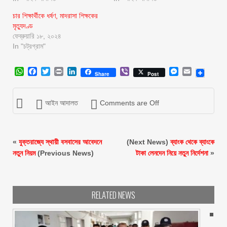
চার শিক্ষার্থীকে ধর্ষণ, মাদরাসা শিক্ষকের
মৃত্যুদণ্ড
ফেব্রুয়ারি ১৮, ২০২৪
In "চট্রগ্রাম"
WhatsApp
Facebook
Twitter
Print
LinkedIn
Viber
Messenger
Email
Share
Post
আইন আদালত
Comments are Off
«
যুক্তরাজ্যে স্থায়ী বসবাসের আবেদনে
(Next News)
ব্যাংক থেকে ব্যাংকে
নতুন নিয়ম
(Previous News)
টাকা লেনদেন নিয়ে নতুন নির্দেশনা
»
RELATED NEWS