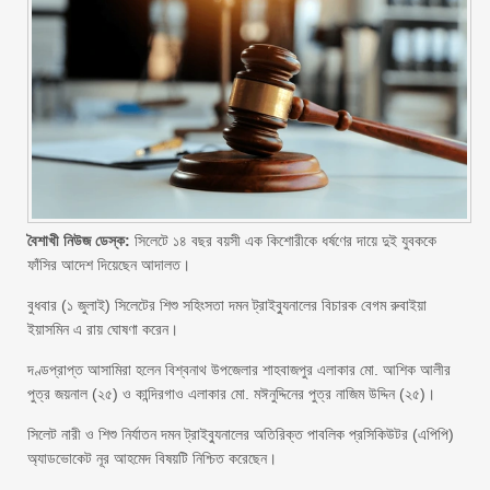
বৈশাখী নিউজ ডেস্ক:
সিলেটে ১৪ বছর বয়সী এক কিশোরীকে ধর্ষণের দায়ে দুই যুবককে
ফাঁসির আদেশ দিয়েছেন আদালত।
বুধবার (১ জুলাই) সিলেটের শিশু সহিংসতা দমন ট্রাইব্যুনালের বিচারক বেগম রুবাইয়া
ইয়াসমিন এ রায় ঘোষণা করেন।
দণ্ডপ্রাপ্ত আসামিরা হলেন বিশ্বনাথ উপজেলার শাহবাজপুর এলাকার মো. আশিক আলীর
পুত্র জয়নাল (২৫) ও কান্দিরগাও এলাকার মো. মঈনুদ্দিনের পুত্র নাজিম উদ্দিন (২৫)।
সিলেট নারী ও শিশু নির্যাতন দমন ট্রাইব্যুনালের অতিরিক্ত পাবলিক প্রসিকিউটর (এপিপি)
অ্যাডভোকেট নূর আহমেদ বিষয়টি নিশ্চিত করেছেন।