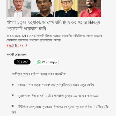
শাপলা চত্বর হত্যাকাণ্ড: শেখ হাসিনাসহ ৩৩ জনের বিরুদ্ধে
গ্রেফতারি পরোয়ানা জারি
Manual4 Ad Code বৈশাখী নিউজ ডেস্ক: রাজধানীর মতিঝিলের শাপলা চত্বরে
হেফাজতে ইসলামের সমাবেশে হত্যাযজ্ঞের ঘটনায়
READ MORE
সংবাদটি শেয়ার করুন
WhatsApp
গাজীপুরে মেয়ের সর্বনাশ করায় বাবার যাবজ্জীবন
সালমান শাহ হত্যা মামলা: তদন্ত প্রতিবেদন জমার নতুন তারিখ
সুনামগঞ্জে শিশুকে ধর্ষণ চেষ্টার অপরাধে বৃদ্ধের ১০ বছরের কারাদণ্ড
ইউপি চেয়ারম্যানের ন্যূনতম শিক্ষাগত যোগ্যতা স্নাতক নির্ধারণে হাইকোর্টের
রুল