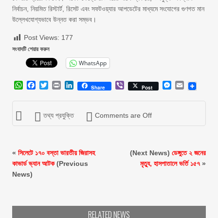
নির্বাচন, নিয়মিত রিস্টার্ট, রিসেট এবং সফটওয়্যার আপডেটের মাধ্যমে সংযোগের গুণগত মান
উল্লেখযোগ্যভাবে উন্নত করা সম্ভব।
Post Views:
177
সংবাদটি শেয়ার করুন
WhatsApp
WhatsApp
Facebook
Twitter
Print
LinkedIn
Viber
Messenger
Email
Share
Post
তথ্য প্রযুক্তি
Comments are Off
«
সিলেটে ১৭০ বস্তা ভারতীয় জিরাসহ
(Next News)
ডেঙ্গুতে ২ জনের
কাভার্ড ভ্যান আটক
(Previous
মৃত্যু, হাসপাতালে ভর্তি ১৫৭
»
News)
RELATED NEWS