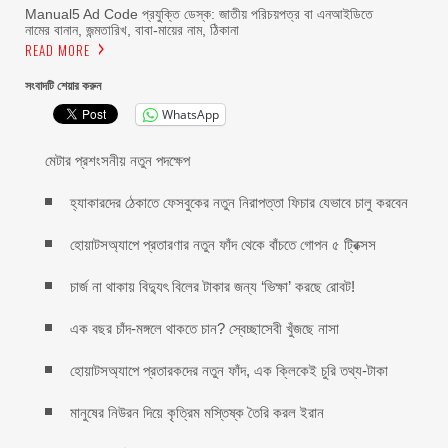
Manual5 Ad Code প্রযুক্তি ডেস্ক: জাতীয় পরিচয়পত্র বা এনআইডিতে
নামের বানান, জন্মতারিখ, বাবা-মায়ের নাম, ঠিকানা
READ MORE
সংবাদটি শেয়ার করুন
WhatsApp
মেটার প্রশংসনীয় নতুন পদক্ষেপ
হ্যাকারদের ঠেকাতে ফেসবুকের নতুন নিরাপত্তা ফিচার যেভাবে চালু করবেন
হোয়াটসঅ্যাপে প্রতারণার নতুন ফাঁদ থেকে বাঁচতে গোপন ৫ ট্রিক্সস
চার্জ না থাকায় বিদ্যুৎ বিলের টাকার জন্য ‘ভিক্ষা’ করছে রোবট!
এক বছর চাঁদ-মঙ্গলে থাকতে চান? স্বেচ্ছাসেবী খুঁজছে নাসা
হোয়াটসঅ্যাপে প্রতারকদের নতুন ফাঁদ, এক ক্লিকেই চুরি তথ্য-টাকা
মানুষের নিউরন দিয়ে কৃত্রিম মস্তিষ্ক তৈরি করল ইরান