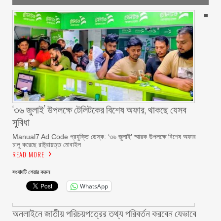
‘৩৬ জুলাই’ উপলক্ষে টেলিটকের বিশেষ অফার, থাকছে যেসব
সুবিধা
Manual7 Ad Code প্রযুক্তি ডেস্ক: ‘৩৬ জুলাই’ স্মারক উপলক্ষে বিশেষ অফার
চালু করেছে রাষ্ট্রায়ত্ত মোবাইল
READ MORE
সংবাদটি শেয়ার করুন
WhatsApp
অনলাইনে জাতীয় পরিচয়পত্রের তথ্য পরিবর্তন করবেন যেভাবে