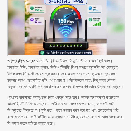
তথ্যপ্রযুক্তি ডেস্ক:
দ্রুতগতির ইন্টারনেট এখন দৈনন্দিন জীবনের অপরিহার্য অংশ।
অনলাইন মিটিং, অনলাইন ক্লাস, ভিডিও স্ট্রিমিং কিংবা সাধারণ ব্রাউজিং সব ক্ষেত্রেই
নির্ভরযোগ্য ইন্টারনেট সংযোগ প্রয়োজন। তবে অনেক সময় ভালো ব্রডব্যান্ড প্যাকেজ
ব্যবহার করেও প্রত্যাশিত গতি পাওয়া যায় না। বিশেষজ্ঞদের মতে, কিছু সহজ কৌশল
অনুসরণ করলেই ওয়াই-ফাই সংযোগের মান ও গতি উল্লেখযোগ্যভাবে উন্নত করা সম্ভব।
প্রথমেই রাউটারের অবস্থানের দিকে গুরুত্ব দিতে হবে। অনেক ব্যবহারকারী রাউটারকে
আলমারি, টেলিভিশনের পেছনে বা মোটা দেয়ালের পাশে স্থাপন করেন, যা ওয়াই-ফাই
সিগন্যালের বিস্তারে বাধা সৃষ্টি করে। ফলে সংযোগ দুর্বল হয়ে যায় এবং ইন্টারনেটের গতি
কমে যেতে পারে। তাই রাউটার এমন স্থানে রাখা উচিত, যেখানে চারপাশ খোলা থাকে এবং
সিগন্যাল সহজে ছড়িয়ে পড়তে পারে।