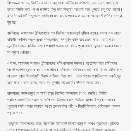
বিশেষজ্ঞরা জানান, দীর্ঘদিন একটানা চালু থাকা রাউটারের কর্মক্ষমতা কমে যেতে পারে। এ
কারণে নির্দিষ্ট সময় পরপর রাউটার বন্ধ করে কিছুক্ষণ অপেক্ষা করে পুনরায় চালু করা ভালো।
এতে ডিভাইসটি নতুনভাবে কার্যক্রম শুরু করতে পারে এবং অনেক ক্ষেত্রে ধীরগতির সমস্যা
দূর হয়।
রাউটারের অবস্থানও ইন্টারনেটের মান নির্ধারণে গুরুত্বপূর্ণ ভূমিকা রাখে। বাসার এক কোণে
রাউটার স্থাপন করলে দূরের কক্ষগুলোতে সিগন্যাল দুর্বল হয়ে যেতে পারে। তাই ঘরের
কেন্দ্রীয় স্থানে রাউটার রাখার পরামর্শ দেওয়া হয়, যাতে পুরো বাসায় তুলনামূলকভাবে সমান
সিগন্যাল পৌঁছায়।
এছাড়া, অন্যান্য উপায়েও ইন্টারনেটের গতি বাড়ানো সম্ভব। প্রয়োজন হলে রাউটারের
রিসেট অপশন ব্যবহার করা যেতে পারে। অধিকাংশ রাউটারে একটি ছোট রিসেট বাটন থাকে,
যা চেপে ধরলে ডিভাইসটি ডিফল্ট সেটিংসে ফিরে যায়। এতে অনেক প্রযুক্তিগত ত্রুটি দূর
হতে পারে। তবে রিসেট করার পর পুনরায় নেটওয়ার্ক সেটআপ করতে হবে।
রাউটারের সফটওয়্যার বা ফার্মওয়্যার নিয়মিত হালনাগাদ রাখাও জরুরি। নির্মাতা
প্রতিষ্ঠানগুলো নিরাপত্তা ও কর্মক্ষমতা উন্নত করতে নিয়মিত আপডেট প্রকাশ করে।
পুরোনো সফটওয়্যার ব্যবহার করলে ইন্টারনেটের গতি ও স্থিতিশীলতায় নেতিবাচক প্রভাব
পড়তে পারে।
প্রযুক্তি বিশেষজ্ঞদের মতে, ধীরগতির ইন্টারনেট মানেই নতুন বা আরও ব্যয়বহুল প্যাকেজ
নেওয়ার প্রয়োজন নেই। অনেক ক্ষেত্রে রাউটারের সঠিক ব্যবহার, উপযুক্ত অবস্থান