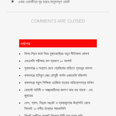
এবার একাকীত্ব দূর করবে মানুষসদৃশ রোবট
COMMENTS ARE CLOSED
সর্বশেষ
ভিসা-গ্রিন কার্ড নিয়ে যুক্তরাষ্ট্রের নতুন নীতিমালা ঘোষণা
এসএসসি পরীক্ষার ফল প্রকাশ ১০ আগস্ট
সুনামগঞ্জে ৩ সন্তান রেখে প্রেমিকের বাড়িতে গৃহবধূর অনশন
কমলগঞ্জে হাবিবুন নেছা চৌধুরী গার্লস একাডেমি পরিদর্শন
কমলগঞ্জে স্কুল শিক্ষিকা রোজিনা হত্যার অভিযোগপত্র দাখিল
হেলমেট বাহিনী ও অস্ত্রধারীদের জনগণ আর ভয় পায়না : এড.
জুবায়ের
তেল, গ্যাস, বিদ্যুৎ সঙ্কট ও দ্রব্যমূল্যের ঊর্ধ্বগতি রোধে
সিলেটে ১১ দলীয় ঐক্যের স্মারকলিপি
সিলেট নগরীতে যানজট নিরসনে সিটি বাস চালুর দাবি