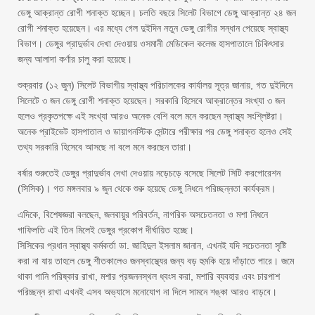
ডেঙ্গু আক্রান্ত রোগী শনাক্ত হচ্ছেন। চলতি বছরে সিলেট বিভাগে ডেঙ্গু আক্রান্ত ২৪ জন
রোগী শনাক্ত হয়েছেন। এর মধ্যে গেল দুইদিন নতুন ডেঙ্গু রোগীর সন্ধান পেয়েছে স্বাস্থ্য
বিভাগ। ডেঙ্গুর প্রাদুর্ভাব দেখা দেওয়ায় ওসমানী মেডিকেল কলেজ হাসপাতালে চিকিৎসার
জন্য আলাদা কর্ণার চালু করা হয়েছে।
শুক্রবার (১২ জুন) সিলেট বিভাগীয় স্বাস্থ্য পরিচালকের কার্যালয় সূত্র জানায়, গত দুইদিনে
সিলেটে ৩ জন ডেঙ্গু রোগী শনাক্ত হয়েছেন। সরকারি হিসেবে আক্রান্তের সংখ্যা ৩ জন
হলেও প্রকৃতপক্ষে এই সংখ্যা আরও অনেক বেশি বলে মনে করছেন স্বাস্থ্য সংশ্লিষ্টরা।
অনেক প্রাইভেট হাসপাতাল ও ডায়াগনস্টিক সেন্টারে পরীক্ষার পর ডেঙ্গু শনাক্ত হলেও সেই
তথ্য সরকারি হিসেবে আসছে না বলে মনে করছেন তারা।
বর্ষার শুরুতেই ডেঙ্গুর প্রাদুর্ভাব দেখা দেওয়ায় নড়েচড়ে বসেছে সিলেট সিটি করপোরেশন
(সিসিক)। গত মঙ্গলবার ৯ জুন থেকে শুরু হয়েছে ডেঙ্গু নিধনে পরিচ্ছন্নতা কার্যক্রম।
এদিকে, বিশেষজ্ঞরা বলছেন, জলবায়ুর পরিবর্তন, নাগরিক অসচেতনতা ও মশা নিধনে
গাফিলতি এই তিন মিলেই ডেঙ্গুর প্রকোপ দীর্ঘায়িত হচ্ছে।
সিসিকের প্রধান স্বাস্থ্য কর্মকর্তা ডা. জাহিদুল ইসলাম জানান, এখনই যদি সচেতনতা সৃষ্টি
করা না যায় তাহলে ডেঙ্গু শীতকালেও জনস্বাস্থ্যের জন্য বড় হুমকি হয়ে দাঁড়াতে পারে। জমে
থাকা পানি পরিষ্কার রাখা, মশার প্রজননস্থল ধ্বংস করা, মশারি ব্যবহার এবং চারপাশ
পরিচ্ছন্ন রাখা এখনই এসব অভ্যাসে মনোযোগ না দিলে সামনে শঙ্কা আরও বাড়বে।