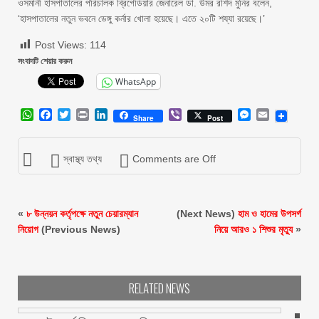
ওসমানী হাসপাতালের পরিচালক ব্রিগেডিয়ার জেনারেল ডা. উমর রশিদ মুনির বলেন,
‘হাসপাতালের নতুন ভবনে ডেঙ্গু কর্নার খোলা হয়েছে। এতে ২০টি শয্যা রয়েছে।’
Post Views:
114
সংবাদটি শেয়ার করুন
WhatsApp
WhatsApp
Facebook
Twitter
Print
LinkedIn
Viber
Messenger
Email
Share
Post
স্বাস্থ্য তথ্য
Comments are Off
«
৮ উন্নয়ন কর্তৃপক্ষে নতুন চেয়ারম্যান
(Next News)
হাম ও হামের উপসর্গ
নিয়োগ
(Previous News)
নিয়ে আরও ১ শিশুর মৃত্যু
»
RELATED NEWS