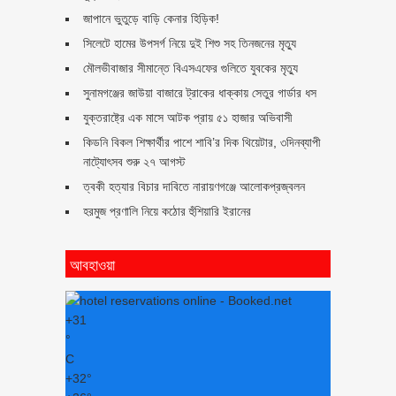
জাপানে ভুতুড়ে বাড়ি কেনার হিড়িক!
সিলেটে হামের উপসর্গ নিয়ে দুই শিশু সহ তিনজনের মৃত্যু
মৌলভীবাজার সীমান্তে বিএসএফের গুলিতে যুবকের ‍মৃত্যু
সুনামগঞ্জের জাউয়া বাজারে ট্রাকের ধাক্কায় সেতুর গার্ডার ধস
যুক্তরাষ্ট্রে এক মাসে আটক প্রায় ৫১ হাজার অভিবাসী
কিডনি বিকল শিক্ষার্থীর পাশে শাবি’র দিক থিয়েটার, ৩দিনব্যাপী
নাট্যোৎসব শুরু ২৭ আগস্ট
ত্বকী হত্যার বিচার দাবিতে নারায়ণগঞ্জে আলোকপ্রজ্বলন
হরমুজ প্রণালি নিয়ে কঠোর হুঁশিয়ারি ইরানের
আবহাওয়া
+
31
°
C
+
32°