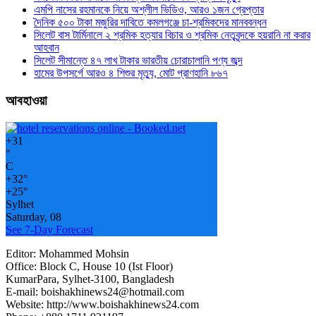
এমপি নাসের রহমানকে নিয়ে অশ্লীল ভিডিও, আরও ১জন গ্রেপ্তার
দৈনিক ৫০০ টাকা মজুরির দাবিতে কমলগঞ্জে চা-শ্রমিকদের মানববন্ধন
সিলেট বাস টার্মিনালে ২ শ্রমিক হত্যার বিচার ও শ্রমিক নেতৃবৃন্দকে হয়রানি না করার
আহবান
সিলেট সীমান্তে ৪৭ লাখ টাকার ভারতীয় চোরাচালানি পণ্য জব্দ
হামের উপসর্গে আরও ৪ শিশুর মৃত্যু, মোট প্রাণহানি ৮৬৭
আবহাওয়া
+
31
°
C
+
32°
+
25°
Sylhet
Saturday, 08
See 7-Day Forecast
Editor: Mohammed Mohsin
Office: Block C, House 10 (Ist Floor)
KumarPara, Sylhet-3100, Bangladesh
E-mail: boishakhinews24@hotmail.com
Website: http://www.boishakhinews24.com