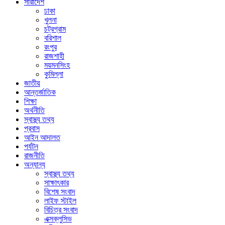
সারাদেশ
ঢাকা
খুলনা
চট্রগ্রাম
বরিশাল
রংপুর
রাজশাহী
ময়মনসিংহ
কুমিল্লা
জাতীয়
আন্তর্জাতিক
শিক্ষা
অর্থনীতি
স্বাস্থ্য তথ্য
প্রবাস
আইন আদালত
পর্যটন
রাজনীতি
অন্যান্য
স্বাস্থ্য তথ্য
সাক্ষাৎকার
বিশেষ সংবাদ
লাইফ স্টাইল
বিচিত্র সংবাদ
এক্সক্লুসিভ