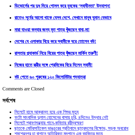
ডিভোর্সের পর দুধ দিয়ে গোসল করে যুবকের ‘স্বাধীনতা’ উদযাপন!
রাতেও সূর্যের আলো থাকে যেসব দেশে, সেখানে মানুষ ঘুমান যেভাবে
মারা যাওয়া কন্যার জন্য মৃত পাত্র খুঁজছেন বাবা-মা!
দেশের যে এলাকায় বিয়ে করে স্বামীকে ঘরে তোলেন বউ!
রাস্তায় প্ল্যাকার্ড নিয়ে বিয়ের পাত্র খুঁজছেন মার্কিন তরুণী!
নিজের হাতে স্ত্রীর সঙ্গে প্রেমিকের বিয়ে দিলেন স্বামী!
বউ পেতে ৬০ পুরুষের ১২০ কিলোমিটার পদযাত্রা
Comments are Closed
সর্বশেষ
সিলেটে হামে আক্রান্ত হয়ে এক শিশুর মৃত্যু
ফটো সাংবাদিক দুলাল হোসেনের বাসায় চুরি, ৪দিনেও উদ্ধার নেই
সিলেটে শ্রাবণসন্ধ্যায় গানে-কবিতায় রবীন্দ্রস্মরণ
ছাতকে মোটরসাইকেল ভাঙচুরের প্রতিবাদে ছাত্রদলের বিক্ষোভ, সড়ক অবরোধ
শমশেরনগর চা বাগানে অতিরিক্ত মদপানে এক ব্যক্তির মৃত্যু