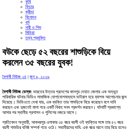
কৃষি
ফিচার
ক্রীড়া
বিনোদন
ধর্ম
নারী ও শিশু
মিডিয়া
তথ্য প্রযুক্তি
বউকে ছেড়ে ৫২ বছরের শাশুড়িকে বিয়ে
করলেন ৩৫ বছরের যুবক!
বৈশাখী নিউজ ২৪
|
জুন ৯, ২০২৬
বৈশাখী নিউজ ডেস্ক
: ভারতের উত্তর প্রদেশের কানপুর দেহাত জেলায় এক অদ্ভুত
পারিবারিক ঘটনার ভিডিও সামাজিক যোগাযোগমাধ্যমে ভাইরাল হয়ে ব্যাপক আলোচনার জন্ম
দিয়েছে। ভিডিওতে দেখা যায়, এক ব্যক্তি তার শাশুড়িকে বিয়ে করেছেন বলে দাবি
করছেন এবং দুজনেই মালা পরে একটি বিবাহ সনদ প্রদর্শন করছেন। ঘটনাটি প্রকাশ্যে
আসার পর স্থানীয় প্রশাসন ও পুলিশের নজরে আসে।
প্রতিবেদন অনুযায়ী, আকবরপুর এলাকার ৩৫ বছর বয়সী ওই ব্যক্তির সঙ্গে তার ৫২ বছর
বয়সী শাশুড়ির ঘনিষ্ঠ সম্পর্ক গড়ে ওঠে। স্থানীয়দের দাবি, এক বছর আগে তার বিয়ে হলেও