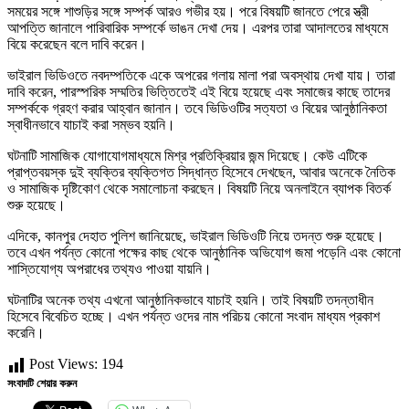
সময়ের সঙ্গে শাশুড়ির সঙ্গে সম্পর্ক আরও গভীর হয়। পরে বিষয়টি জানতে পেরে স্ত্রী
আপত্তি জানালে পারিবারিক সম্পর্কে ভাঙন দেখা দেয়। এরপর তারা আদালতের মাধ্যমে
বিয়ে করেছেন বলে দাবি করেন।
ভাইরাল ভিডিওতে নবদম্পতিকে একে অপরের গলায় মালা পরা অবস্থায় দেখা যায়। তারা
দাবি করেন, পারস্পরিক সম্মতির ভিত্তিতেই এই বিয়ে হয়েছে এবং সমাজের কাছে তাদের
সম্পর্ককে গ্রহণ করার আহ্বান জানান। তবে ভিডিওটির সত্যতা ও বিয়ের আনুষ্ঠানিকতা
স্বাধীনভাবে যাচাই করা সম্ভব হয়নি।
ঘটনাটি সামাজিক যোগাযোগমাধ্যমে মিশ্র প্রতিক্রিয়ার জন্ম দিয়েছে। কেউ এটিকে
প্রাপ্তবয়স্ক দুই ব্যক্তির ব্যক্তিগত সিদ্ধান্ত হিসেবে দেখছেন, আবার অনেকে নৈতিক
ও সামাজিক দৃষ্টিকোণ থেকে সমালোচনা করছেন। বিষয়টি নিয়ে অনলাইনে ব্যাপক বিতর্ক
শুরু হয়েছে।
এদিকে, কানপুর দেহাত পুলিশ জানিয়েছে, ভাইরাল ভিডিওটি নিয়ে তদন্ত শুরু হয়েছে।
তবে এখন পর্যন্ত কোনো পক্ষের কাছ থেকে আনুষ্ঠানিক অভিযোগ জমা পড়েনি এবং কোনো
শাস্তিযোগ্য অপরাধের তথ্যও পাওয়া যায়নি।
ঘটনাটির অনেক তথ্য এখনো আনুষ্ঠানিকভাবে যাচাই হয়নি। তাই বিষয়টি তদন্তাধীন
হিসেবে বিবেচিত হচ্ছে। এখন পর্যন্ত ওদের নাম পরিচয় কোনো সংবাদ মাধ্যম প্রকাশ
করেনি।
Post Views:
194
সংবাদটি শেয়ার করুন