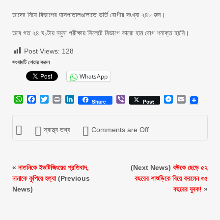
তাদের নিয়ে বিভাগের হাসপাতালগুলোতে ভর্তি রোগীর সংখ্যা ২৪৮ জন।
তবে গত ২৪ ঘণ্টায় নমুনা পরীক্ষায় সিলেটে বিভাগে কারো হাম রোগ শনাক্ত হয়নি।
Post Views:
128
সংবাদটি শেয়ার করুন
WhatsApp
WhatsApp
Facebook
Twitter
Print
LinkedIn
Viber
Messenger
Email
Share
Post
স্বাস্থ্য তথ্য
Comments are Off
«
নাতনিকে ইভটিজিংয়ের প্রতিবাদ,
(Next News)
বউকে ছেড়ে ৫২
নানাকে কুপিয়ে হত্যা
(Previous
বছরের শাশুড়িকে বিয়ে করলেন ৩৫
News)
বছরের যুবক!
»