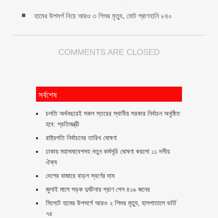
হামের উপসর্গ নিয়ে আরও ৩ শিশুর মৃত্যু, মোট প্রাণহানি ৮৪০
COMMENTS ARE CLOSED
সর্বশেষ
চলতি অর্থবছরেই সকল স্তরের স্থানীয় সরকার নির্বাচন অনুষ্ঠিত
হবে: প্রতিমন্ত্রী
রাষ্ট্রপতি নির্বাচনের তারিখ ঘোষণা
ঢাকায় মহাসমাবেশসহ নতুন কর্মসূচি ঘোষণা করলো ১১ দলীয়
ঐক্য
দেশের বাজারে বাড়ল স্বর্ণের দাম
জুলাই মাসে সড়ক দুর্ঘটনায় প্রাণ গেল ৪১৬ জনের
সিলেটে হামের উপসর্গে আরও ২ শিশুর মৃত্যু, হাসপাতালে ভর্তি
৭৪