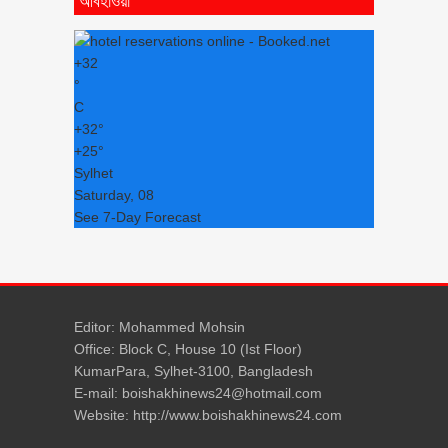
+
32
°
C
+
32°
+
25°
Sylhet
Saturday, 08
See 7-Day Forecast
Editor: Mohammed Mohsin
Office: Block C, House 10 (Ist Floor)
KumarPara, Sylhet-3100, Bangladesh
E-mail: boishakhinews24@hotmail.com
Website: http://www.boishakhinews24.com