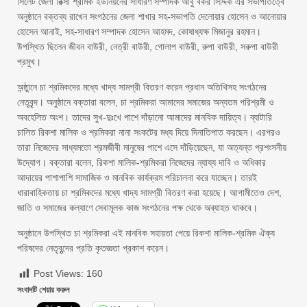
সিলেট জেলা রিক্সা শ্রমিক ইউনিয়নের সাধারণ সম্পাদক আবু বকর সিদ্দিক এর সভাপতিত্বে
অনুষ্ঠানে বক্তব্য রাখেন সংগঠনের জেলা শাখার সহ-সভাপতি দেলোয়ার হোসেন ও আনোয়ার
হোসেন আনাই, সহ-সাধারণ সম্পাদক হোসেন আহমদ, কোষাধ্যক্ষ মিজানুর রহমান।
উপস্থিত ছিলেন জীবন বাউরী, নেত্রী বাউরী, গোলাপ বাউরী, রুপা বাউরী, সরুপা বাউরী
প্রমুখ।
অন্ষ্ঠুানে চা শ্রমিকদের মধ্যে খাদ্য সামগ্রী বিতরণ করেন প্রধান অতিথিসহ সংগঠনের
নেতৃবৃন্দ। অনুষ্ঠানে বক্তারা বলেন, চা শ্রমিকরা আমাদের সমাজের অন্যতম পরিশ্রমী ও
অবহেলিত অংশ। তাদের সুখ-দুঃখে পাশে দাঁড়ানো আমাদের মানবিক দায়িত্ব। ব্যাটারি
চালিত রিকশা মালিক ও শ্রমিকরা নানা সংকটের মধ্য দিয়ে দিনাতিপাত করছেন। এরপরও
তারা নিজেদের সাধ্যমতো শ্রমজীবী মানুষের পাশে এসে দাঁড়িয়েছেন, যা অত্যন্ত প্রশংসনীয়
উদ্যোগ। বক্তারা বলেন, রিকশা মালিক-শ্রমিকরা নিজেদের ন্যায্য দাবি ও অধিকার
আদায়ের পাশাপাশি সামাজিক ও মানবিক কার্যক্রম পরিচালনা করে যাচ্ছেন। তারই
ধারাবাহিকতায় চা শ্রমিকদের মধ্যে খাদ্য সামগ্রী বিতরণ করা হয়েছে। আগামীতেও দেশ,
জাতি ও সমাজের কল্যাণে সেবামূলক কাজ সংগঠনের পক্ষ থেকে অব্যাহত থাকবে।
অনুষ্ঠানে উপস্থিত চা শ্রমিকরা এই মানবিক সহায়তা পেয়ে রিকশা মালিক-শ্রমিক ঐক্য
পরিষদের নেতৃবৃন্দের প্রতি কৃতজ্ঞতা প্রকাশ করেন।
Post Views:
160
সংবাদটি শেয়ার করুন