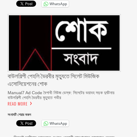
WhatsApp
বাউলশিল্পী পেহলি ভৈরবীর মৃত্যুতে সিলেট মিউজিক
এসোসিয়েশনের শোক
Manual7 Ad Code বৈশাখী নিউজ ডেস্ক: সিলেটের ভয়াবহ সড়ক দুর্ঘটনায়
বাউলশিল্পী পেহলি ভৈরবীর মৃত্যুতে গভীর
READ MORE
সংবাদটি শেয়ার করুন
WhatsApp