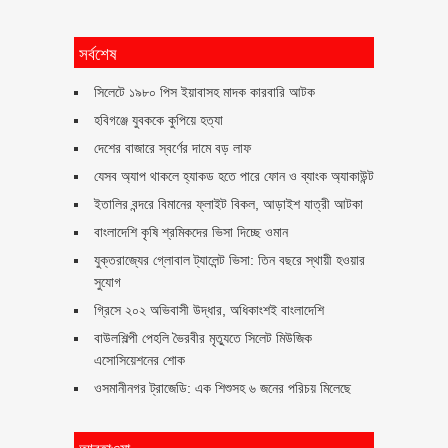
সর্বশেষ
সিলেটে ১৯৮০ পিস ইয়াবাসহ মাদক কারবারি আটক
হবিগঞ্জে যুবককে কুপিয়ে হত্যা
দেশের বাজারে স্বর্ণের দামে বড় লাফ
যেসব অ্যাপ থাকলে হ্যাকড হতে পারে ফোন ও ব্যাংক অ্যাকাউন্ট
ইতালির বন্দরে বিমানের ফ্লাইট বিকল, আড়াইশ যাত্রী আটকা
বাংলাদেশি কৃষি শ্রমিকদের ভিসা দিচ্ছে ওমান
যুক্তরাজ্যের গ্লোবাল ট্যালেন্ট ভিসা: তিন বছরে স্থায়ী হওয়ার
সুযোগ
গ্রিসে ২০২ অভিবাসী উদ্ধার, অধিকাংশই বাংলাদেশি
বাউলশিল্পী পেহলি ভৈরবীর মৃত্যুতে সিলেট মিউজিক
এসোসিয়েশনের শোক
ওসমানীনগর ট্রাজেডি: এক শিশুসহ ৬ জনের পরিচয় মিলেছে
আবহাওয়া