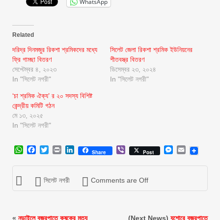
WhatsApp
Related
দরিদ্র দিনমজুর রিকশা শ্রমিকদের মধ্যে
সিলেট জেলা রিকশা শ্রমিক ইউনিয়নের
ফ্রি গামছা বিতরণ
শীতবস্ত্র বিতরণ
সেপ্টেম্বর ৪, ২০২৩
ডিসেম্বর ২৩, ২০২৪
In "সিলেট নগরী"
In "সিলেট নগরী"
‘চা শ্রমিক ঐক্য’ র ২০ সদস্য বিশিষ্ট
কেন্দ্রীয় কমিটি গঠন
মে ১৩, ২০২৫
In "সিলেট নগরী"
WhatsApp
Facebook
Twitter
Print
LinkedIn
Viber
Messenger
Email
Share
Post
সিলেট নগরী
Comments are Off
«
নড়াইলে বজ্রপাতে কৃষকের মৃত্যু
(Next News)
যশোরে বজ্রপাতে