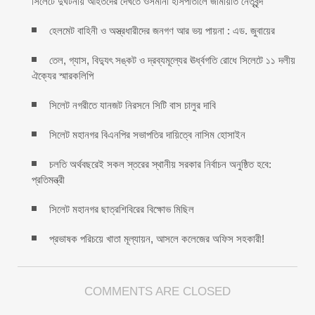
সিলেটে দুর্ঘটনায় আহতদের দেখতে ওসমানী হাসপাতালে জামায়াত নেতৃবৃন্দ
হেলমেট বাহিনী ও অস্ত্রধারীদের জনগণ আর ভয় পায়না : এড. জুবায়ের
তেল, গ্যাস, বিদ্যুৎ সঙ্কট ও দ্রব্যমূল্যের ঊর্ধ্বগতি রোধে সিলেটে ১১ দলীয়
ঐক্যের স্মারকলিপি
সিলেট নগরীতে যানজট নিরসনে সিটি বাস চালুর দাবি
সিলেট মহানগর বিএনপির সভাপতির দায়িত্বে নাসিম হোসাইন
চলতি অর্থবছরেই সকল স্তরের স্থানীয় সরকার নির্বাচন অনুষ্ঠিত হবে:
প্রতিমন্ত্রী
সিলেট মহানগর ছাত্রশিবিরের বিক্ষোভ মিছিল
প্রভাষক পরিচয়ে খাতা মূল্যায়ন, আসলে কলেজের অফিস সহকারী!
COMMENTS ARE CLOSED