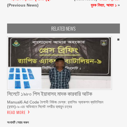
(Previous News)
যুবক নিহত, আহত ১
»
RELATED NEWS
সিলেটে ১৯৮০ পিস ইয়াবাসহ মাদক কারবারি আটক
Manual6 Ad Code বৈশাখী নিউজ ডেস্ক: র‍্যাপিড অ্যাকশন ব্যাটালিয়ন
(র‍্যাব)-৯-এর অভিযানে সিলেট নগরীর হুমায়ুন চত্বর
READ MORE
সংবাদটি শেয়ার করুন