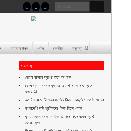
Search
for:
াস
আইন আদালত
পর্যটন
রাজনীতি
অন্যান্য
সর্বশেষ
দেশের বাজারে স্বর্ণের দামে বড় লাফ
যেসব অ্যাপ থাকলে হ্যাকড হতে পারে ফোন ও ব্যাংক
অ্যাকাউন্ট
ইতালির বন্দরে বিমানের ফ্লাইট বিকল, আড়াইশ যাত্রী আটকা
,
বাংলাদেশি কৃষি শ্রমিকদের ভিসা দিচ্ছে ওমান
যুক্তরাজ্যের গ্লোবাল ট্যালেন্ট ভিসা: তিন বছরে স্থায়ী
হওয়ার সুযোগ