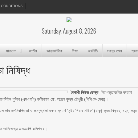
 CONDITIONS
Saturday, August 8, 2026
সারাদেশ
জাতীয়
আন্তর্জাতিক
শিক্ষা
অর্থনীতি
স্বাস্থ্য তথ্য
প্রব
া নিষিদ্ধ
বৈশাখী নিউজ ডেস্ক
: নিরাপত্তাজনিত কারণে
রোপলিটন পুলিশ (এসএমপি) কমিশনার মো. আব্দুল কুদ্দুস চৌধুরী (পিপিএম-সেবা)।
াকার জননিরাপত্তা ও জনশৃঙ্খলা রক্ষার স্বার্থে ‘সুইচ গিয়ার নাইফ’ (চাকু) ক্রয়-বিক্রয়, বহন, মজুত
্তিতে জানিয়েছেন এসএমপি কমিশনার।