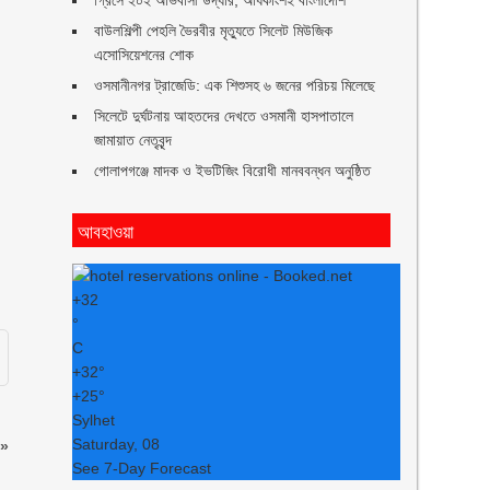
গ্রিসে ২০২ অভিবাসী উদ্ধার, অধিকাংশই বাংলাদেশি
বাউলশিল্পী পেহলি ভৈরবীর মৃত্যুতে সিলেট মিউজিক
এসোসিয়েশনের শোক
ওসমানীনগর ট্রাজেডি: এক শিশুসহ ৬ জনের পরিচয় মিলেছে
সিলেটে দুর্ঘটনায় আহতদের দেখতে ওসমানী হাসপাতালে
জামায়াত নেতৃবৃন্দ
গোলাপগঞ্জে মাদক ও ইভটিজিং বিরোধী মানববন্ধন অনুষ্ঠিত
আবহাওয়া
+
32
°
C
+
32°
+
25°
Sylhet
Saturday, 08
»
See 7-Day Forecast