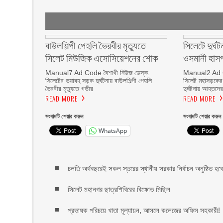
বাউলশিল্পী পেহলি ভৈরবীর মৃত্যুতে
সিলেটে দুর্
সিলেট মিউজিক এসোসিয়েশনের শোক
ওসমানী হাসপা
Manual7 Ad Code বৈশাখী নিউজ ডেস্ক:
Manual2 Ad Co
সিলেটের ভয়াবহ সড়ক দুর্ঘটনায় বাউলশিল্পী পেহলি
সিলেট মহাসড়কের 
ভৈরবীর মৃত্যুতে গভীর
দুর্ঘটনায় আহতদে
READ MORE
READ MORE
সংবাদটি শেয়ার করুন
সংবাদটি শেয়ার করুন
WhatsApp
চলতি অর্থবছরেই সকল স্তরের স্থানীয় সরকার নির্বাচন অনুষ্ঠিত হবে: 
সিলেট মহানগর ছাত্রশিবিরের বিক্ষোভ মিছিল
প্রভাষক পরিচয়ে খাতা মূল্যায়ন, আসলে কলেজের অফিস সহকারী!