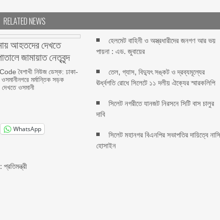
RELATED NEWS
হেলমেট বাহিনী ও অস্ত্রধারীদের জনগণ আর ভয়
ঘটনায় আহতদের দেখতে
পায়না : এড. জুবায়ের
তালে জামায়াত নেতৃবৃন্দ
de বৈশাখী নিউজ ডেস্ক: ঢাকা-
তেল, গ্যাস, বিদ্যুৎ সঙ্কট ও দ্রব্যমূল্যের
ওসমানীনগরে মর্মান্তিক সড়ক
ঊর্ধ্বগতি রোধে সিলেটে ১১ দলীয় ঐক্যের স্মারকলিপি
র দেখতে ওসমানী
সিলেট নগরীতে যানজট নিরসনে সিটি বাস চালুর
দাবি
WhatsApp
সিলেট মহানগর বিএনপির সভাপতির দায়িত্বে নাস
হোসাইন
প্রতিমন্ত্রী