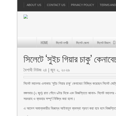
ABOUT US
CONTACT US
PRIVACY POLICY
TERMS AND
HOME
সিলেট নগরী
সিলেট জেলা
সিলেট বিভাগ
সিলেটে ‘সুইচ গিয়ার চাকু’ কেনাবেচ
বৈশাখী নিউজ ২৪
|
জুন ২, ২০২৬
সিলেট মহানগর এলাকায় ‘সুইচ গিয়ার চাকু’ কেনাবেচা নিষিদ্ধ করেছেন সিলেট মেট্
মঙ্গলবার (২ জুন) রাত পৌনে ৯টার দিকে এক বিজ্ঞপ্তিতে জানান- সিলেট মহানগর এল
সরবরাহ ও ব্যবহার সম্পূর্ণ নিষিদ্ধ করা হলো।
এ আদেশ অমান্যকারীর বিরুদ্ধে আইনানুগ ব্যবস্থা গ্রহণ করা হবে বলে বিজ্ঞপ