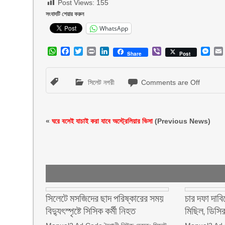
Post Views:
155
সংবাদটি শেয়ার করুন
WhatsApp
WhatsApp
Facebook
Twitter
Print
LinkedIn
Viber
Mes
Share
Post
সিলেট নগরী
Comments are Off
«
ঘরে বসেই যাচাই করা যাবে অস্ট্রেলিয়ার ভিসা
(Previous News)
সিলেটে মসজিদের ছাদ পরিষ্কারের সময়
চার দফা দাবি
বিদ্যুৎস্পৃষ্টে সিসিক কর্মী নিহত
মিছিল, ডিসির