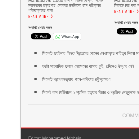
Manual2 Ad Code বৈশাখী নিউজ ডেস্ক: সিলেট
Manual3 Ad C
মহানগরের ছড়ারপার এলাকায় মসজিদের ছাদ পরিষ্কার
সিলেটে চার দফা 
পরিচ্ছন্নতার কাজ
READ MORE
READ MORE
সংবাদটি শেয়ার করুন
সংবাদটি শেয়ার করুন
WhatsApp
সিলেটে দুর্ঘটনায় নিহত প্রিতমের বোনের লেখাপড়ার দায়িত্ব নিলো 
ফটো সাংবাদিক দুলাল হোসেনের বাসায় চুরি, ৪দিনেও উদ্ধার নেই
সিলেটে শ্রাবণসন্ধ্যায় গানে-কবিতায় রবীন্দ্রস্মরণ
সিলেট বাস টার্মিনালে ২ শ্রমিক হত্যার বিচার ও শ্রমিক নেতৃবৃন্দক
COMM
Editor: Mohammed Mohsin