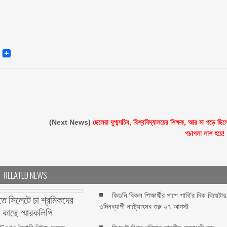
senger
Email
(Next News)
ছেলেরা যুগ্মসচিব, বিশ্ববিদ্যালয়ের শিক্ষক, আর মা পড়ে ছিল
পচাগলা লাশ হয়ে!
RELATED NEWS
কিডনি বিকল শিক্ষার্থীর পাশে শাবি’র দিক থিয়েটার
তে সিলেটে চা শ্রমিকদের
৩দিনব্যাপী নাট্যোৎসব শুরু ২৭ আগস্ট
 কাছে স্মারকলিপি