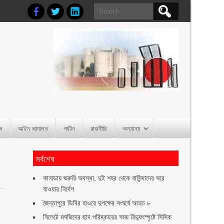
Search
for:
াস
আইন আদালত
পর্যটন
রাজনীতি
অন্যান্য
সর্বশেষ
কানাডায় জরুরি অবস্থা, দুই শহর থেকে বাসিন্দাদের সরে
যাওয়ার নির্দেশ
জৈন্তাপুরে ডিবির হাওরে দুপক্ষের সংঘর্ষে আহত ৮
সিলেটে মসজিদের ছাদ পরিষ্কারের সময় বিদ্যুৎস্পৃষ্টে সিসিক