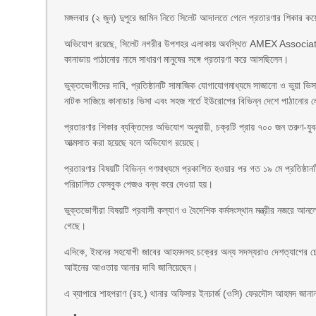
মঙ্গলবার (২ জুন) দুপুরে জামিন নিতে সিলেট আদালতে গেলে প্রতারণার শিকা
অভিযোগ রয়েছে, সিলেট নগরীর উপশহর এলাকায় অবস্থিত AMEX Associates নামে
কানাডায় পাঠানোর নামে সাধারণ মানুষের সঙ্গে প্রতারণা করে আসছিলেন।
ভুক্তভোগীদের দাবি, প্রতিষ্ঠানটি সামাজিক যোগাযোগমাধ্যমে সাজানো ও ভুয়া ভিস
নাটক সাজিয়ে কানাডার ভিসা এবং সহজ শর্তে ইউরোপের বিভিন্ন দেশে পাঠানোর
প্রতারণার শিকার ব্যক্তিদের অভিযোগ অনুযায়ী, চক্রটি প্রায় ৭০০ জন তরুণ-
আত্মসাত করা হয়েছে বলে অভিযোগ রয়েছে।
প্রতারণার বিষয়টি বিভিন্ন গণমাধ্যমে প্রকাশিত হওয়ার পর গত ১৯ মে প্রতিষ্ঠান
পরিচালিত ফেসবুক পেজও বন্ধ করে দেওয়া হয়।
ভুক্তভোগীরা বিষয়টি প্রবাসী কল্যাণ ও বৈদেশিক কর্মসংস্থান মন্ত্রীর নজরে আনলে 
গেছে।
এদিকে, ইমনের সহযোগী জাবের আহমদসহ চক্রের অন্য সদস্যরাও দেশত্যাগের চেষ
আইনের আওতায় আনার দাবি জানিয়েছেন।
এ ব্যাপারে শাহপরাণ (রহ.) থানার অফিসার ইনচার্জ (ওসি) ফেরদৌস আহমদ জান