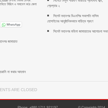
ode বৈশাখী নিউজ ডেস্ক:
সিলেটে বিপুল পরিমাণ ভারতীয় প্রসাধনী জব্দ,
দাবিতে মিছিল ও সমাবেশ করে জেলা
গ্রেপ্তার ২
সিলেট মহানগর বিএনপির সভাপতি নাসিম
হোসাইনের আনুষ্ঠানিকভাবে দায়িত্ব গ্রহণ
WhatsApp
সিলেট মহানগর মহিলা জামায়াতের আলোচনা সভা
মহানগর জামায়াত
ে হয়রানি না করার আহবান
ENTS ARE CLOSED
Phone: +880 1711 921197
© Copyright-2014