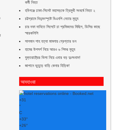
কর্মী নিহত
হবিগঞ্জে ঢাকা-সিলেট মহাসড়কে ত্রিমুখী সংঘর্ষে নিহত ২
ও
চট্টগ্রামে বিদ্যুৎস্পৃষ্টে বিএনপি নেতার মৃত্যু
চার দফা দাবিতে সিলেটে চা শ্রমিকদের মিছিল, ডিসির কাছে
স্মারকলিপি
র
সালমান শাহ হত্যা মামলায় গ্রেপ্তার ডন
হামের উপসর্গ নিয়ে আরও ৬ শিশুর মৃত্যু
যুক্তরাষ্ট্রের ভিসা নিয়ে এবার বড় দুঃসংবাদ!
জাপানে ভুতুড়ে বাড়ি কেনার হিড়িক!
আবহাওয়া
+
31
°
C
+
33°
+
26°