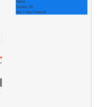
Sylhet
Sunday, 09
See 7-Day Forecast
েন
»
,