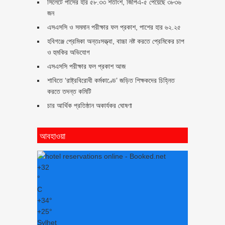
সিলেটে পাসের হার ৫৮.৩৩ শতাংশ, জিপিএ-৫ পেয়েছে ৩৮৩৬
জন
এসএসসি ও সমমান পরীক্ষার ফল প্রকাশ, পাশের হার ৬২.২৫
হবিগঞ্জে প্রেমিকা অন্তঃসত্ত্বা, বাচ্চা নষ্ট করতে প্রেমিকের চাপ
ও হুমকির অভিযোগ
এসএসসি পরীক্ষার ফল প্রকাশ আজ
শাবিতে ‘রাষ্ট্রবিরোধী কর্মকাণ্ডে’ জড়িত শিক্ষকদের চিহ্নিত
করতে তদন্ত কমিটি
চার আর্থিক প্রতিষ্ঠান অকার্যকর ঘোষণা
আবহাওয়া
+
32
°
C
+
34°
+
25°
Sylhet